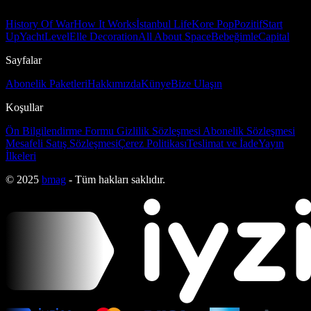
History Of War
How It Works
İstanbul Life
Kore Pop
Pozitif
Start
Up
Yacht
Level
Elle Decoration
All About Space
Bebeğimle
Capital
Sayfalar
Abonelik Paketleri
Hakkımızda
Künye
Bize Ulaşın
Koşullar
Ön Bilgilendirme Formu
Gizlilik Sözleşmesi
Abonelik Sözleşmesi
Mesafeli Satış Sözleşmesi
Çerez Politikası
Teslimat ve İade
Yayın
İlkeleri
© 2025
bmag
- Tüm hakları saklıdır.