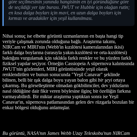
göre seçilmesinin yanında hangisinin en iyi göründüğüne göre
de seçildiği yer işte burası. JWUT ve Hubble için olağan rutin;
en kısa dalga boyları için mavi, en uzun dalga boyları için
kırmızı ve aradakiler için yeşil kullanılması.
Nihai sonuç ise elbette görüntü uzmanlarının en başta hangi tip
veriyle çalışmak zorunda olduğuna bağlı. Araştırma takımı,
NIRCam ve MIRI'nin (Webb'in kızılötesi kameralarından ikisi)
farklı dalga boylarına (sırasıyla yakın-kızılötesi ve orta-kızılötesi)
baktığını vurgulamak için sıklıkla farklı renkler ve bu yüzden farklı
fiziksel yapılar seçiyor. Örneğin Cassiopeia A süpernova kalıntısında
JWUT'nin gözlemleri, MIRI görüntüsünde yeşil olarak
renklendirilen ve bunun sonucunda "Yeşil Canavar" şeklinde
bilinen, belli bir ışık dalga boyu yayan balon gibi
bir şeyi
ortaya
çıkarmış. Bu görselleştirme olmadan gökbilimciler, dev yıldızların
nasıl öldüğüne dair fikir veren böylesine ilginç bir özelliğin farkına
varmayabilirdi. Bir miktar araştırma yaptıktan sonra ise Yeşil
Canavar'ın, süpernova patlamasından gelen dev rüzgarla bozulan bir
enkaz bölgesi olduğunu anlamışlar.
Bu görüntü, NASA'nın James Webb Uzay Teleskobu'nun NIRCam