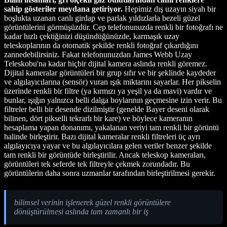
sahip gösteriler meydana getiriyor.
Hepimiz dış uzayın siyah bir
boşlukta uzanan canlı girdap ve parlak yıldızlarla bezeli güzel
görüntülerini görmüşüzdür. Cep telefonunuzda renkli bir fotoğrafı ne
kadar hızlı çektiğinizi düşündüğünüzde, karmaşık uzay
teleskoplarının da otomatik şekilde renkli fotoğraf çıkardığını
zannedebilirsiniz. Fakat telefonunuzdan James Webb Uzay
Teleskobu'na kadar hiçbir dijital kamera aslında renkli göremez.
Dijital kameralar görüntüleri bir grup sıfır ve bir şeklinde kaydeder
ve algılayıcılarına (sensör) vuran ışık miktarını sayarlar. Her pikselin
üzerinde renkli bir filtre (ya kırmızı ya yeşil ya da mavi) vardır ve
bunlar, ışığın yalnızca belli dalga boylarının geçmesine izin verir. Bu
filtreler belli bir desende dizilmiştir (genelde Bayer deseni olarak
bilinen, dört pikselli tekrarlı bir kare) ve böylece kameranın
hesaplama yapan donanımı, yakalanan veriyi tam renkli bir görüntü
halinde birleştirir. Bazı dijital kameralar renkli filtreleri üç ayrı
algılayıcıya yayar ve bu algılayıcılara gelen veriler benzer şekilde
tam renkli bir görüntüde birleştirilir. Ancak teleskop kameraları,
görüntüleri tek seferde tek filtreyle çekmek zorundadır. Bu
görüntülerin daha sonra uzmanlar tarafından birleştirilmesi gerekir.
bilimsel verinin işlenerek güzel renkli görüntülere
dönüştürülmesi aslında tam zamanlı bir iş