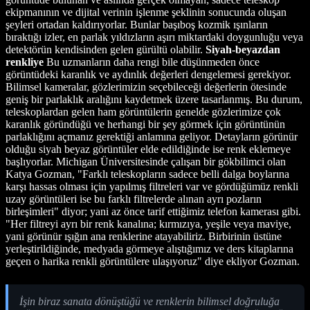
ekipmanının ve dijital verinin işlenme şeklinin sonucunda oluşan
şeyleri ortadan kaldırıyorlar. Bunlar başıboş kozmik ışınların
bıraktığı izler, en parlak yıldızların aşırı miktardaki doygunluğu veya
detektörün kendisinden gelen gürültü olabilir.
Siyah-beyazdan
renkliye
Bu uzmanların daha rengi bile düşünmeden önce
görüntüdeki karanlık ve aydınlık değerleri dengelemesi gerekiyor.
Bilimsel kameralar, gözlerimizin seçebileceği değerlerin ötesinde
geniş bir parlaklık aralığını kaydetmek üzere tasarlanmış. Bu durum,
teleskoplardan gelen ham görüntülerin genelde gözlerimize çok
karanlık göründüğü ve herhangi bir şey görmek için görüntünün
parlaklığını açmanız gerektiği anlamına geliyor. Detayların görünür
olduğu siyah beyaz görüntüler elde edildiğinde ise renk eklemeye
başlıyorlar. Michigan Üniversitesinde çalışan bir gökbilimci olan
Katya Gozman, "Farklı teleskopların sadece belli dalga boylarına
karşı hassas olması için yapılmış filtreleri var ve gördüğümüz renkli
uzay görüntüleri ise bu farklı filtrelerde alınan ayrı pozların
birleşimleri" diyor; yani az önce tarif ettiğimiz telefon kamerası gibi.
"Her filtreyi ayrı bir renk kanalına; kırmızıya, yeşile veya maviye,
yani görünür ışığın ana renklerine atayabiliriz. Birbirinin üstüne
yerleştirildiğinde, medyada görmeye alıştığımız ve ders kitaplarına
geçen o harika renkli görüntülere ulaşıyoruz" diye ekliyor Gozman.
İşin biraz sanata dönüştüğü ve renklerin bilimsel doğruluğa