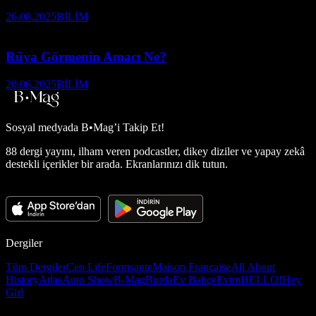
26.08.2025
BİLİM
Rüya Görmenin Amacı Ne?
20.06.2025
BİLİM
Sosyal medyada
B•Mag’i Takip Et!
88 dergi yayını, ilham veren podcastler, dikey diziler ve yapay zekâ
destekli içerikler bir arada. Ekranlarınızı dik tutun.
Dergiler
Tüm Dergiler
Ceo Life
Formsante
Maison Française
All About
History
Atlas
Auto Show
B-Mag
Burda
Ev Bahçe
Evim
HELLO!
Hey
Girl