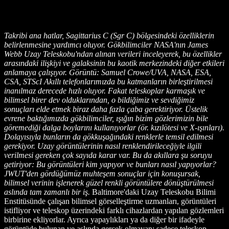
Takribi ana hatlar, Sagittarius C (Sgr C) bölgesindeki özelliklerin
belirlenmesine yardımcı oluyor. Gökbilimciler NASA'nın James
Webb Uzay Teleskobu'ndan alınan verileri inceleyerek, bu özellikler
arasındaki ilişkiyi ve galaksinin bu kaotik merkezindeki diğer etkileri
anlamaya çalışıyor. Görüntü: Samuel Crowe/UVA, NASA, ESA,
CSA, STScI Akıllı telefonlarımızda bu katmanların birleştirilmesi
inanılmaz derecede hızlı oluyor. Fakat teleskoplar karmaşık ve
bilimsel birer dev olduklarından, o bildiğimiz ve sevdiğimiz
sonuçları elde etmek biraz daha fazla çaba gerektiriyor. Üstelik
evrene baktığımızda gökbilimciler, ışığın bizim gözlerimizin bile
göremediği dalga boylarını kullanıyorlar (ör. kızılötesi ve X-ışınları).
Dolayısıyla bunların da gökkuşağındaki renklerle temsil edilmesi
gerekiyor. Uzay görüntülerinin nasıl renklendirileceğiyle ilgili
verilmesi gereken çok sayıda karar var. Bu da akıllara şu soruyu
getiriyor: Bu görüntüleri kim yapıyor ve bunları nasıl yapıyorlar?
JWUT'den gördüğümüz muhteşem sonuçlar için konuşursak,
bilimsel verinin işlenerek güzel renkli görüntülere dönüştürülmesi
aslında tam zamanlı bir iş.
Baltimore'daki Uzay Teleskobu Bilimi
Enstitüsünde çalışan bilimsel görselleştirme uzmanları, görüntüleri
istifliyor ve teleskop üzerindeki farklı cihazlardan yapılan gözlemleri
birbirine ekliyorlar. Ayrıca yapaylıkları ya da diğer bir ifadeyle
görüntüde bulunan ve aslında gerçek olmayan; sadece teleskop