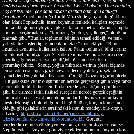
siyah-beyaz görüntülere (ortada) ve sonra tam renkli bileşimlere
(sağda) dönüştürülüyorlar. Görüntü: JWUT Fakat renkli görüntüler,
hoş bir resimden çok daha fazlası; aslında bilim için oldukça
faydalılar.
Amerikan Doğa Tarihi Müzesinde çalışan bir gökbilimci
olan Mark Popinchalk, insan beyninin renkteki kalıpları seçmede
harika olduğunu söylüyor; tıpkı renk kodlu metro hatlarına sahip bir
haritayı ayrıştırmak veya "kırmızı ışığın dur, yeşilin geç" olduğunu
tanımak gibi. "Bunlar, toplumsal bilginin temsil edildiği ve renk
yoluyla hızla işlendiği gündelik örnekler" diye ekliyor. "Bilim
insanları aynı aracı kullanmak istiyor. Fakat toplumsal bilgi yerine
bu bilimsel bir bilgi. Eğer X-ışınları kırmızı ve morötesi maviyse,
enerjik ışığı insanların yapabildiğinin ötesinde çok hızlı
yorumlayabiliriz." Sonuç, yoğun miktarda verinin görsel biçimde
temsil edilmesi; çıplak gözle veya sadece siyah-beyaz şekilde
işlenebilenden çok daha fazlasının. Örneğin Gozman görüntülerin,
"Bir galakside yıldız oluşumunun nerede gerçekleştiğinin veya farklı
elementlerin bir bulutsu etrafında nerede yer aldığının görülmesi
gibi; bir cisimde farklı fiziksel süreçlerin nerede gerçekleştiğinin"
tanınmasına nasıl yardımcı olduğunu tarif ediyor. Görünür tayfın
ötesindeki ışığın bulunduğu renkli görüntüler, kurşun kümesinde
olduğu gibi galaksilerin etrafındaki karanlık maddeyi bile ortaya
çıkarmış.
https://bmag.com.tr/haber/james-webb-uzay-
teleskobundan-ilk-tam-renkli-goruntu-geldi/
Görüntü
renklendirmenin özellikle yeni ve ilginç olan bir diğer örneği ise
Neptün vakası. Voyager göreviyle çekilen bu buzlu dünyanın koyu