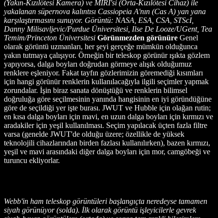
(Yakın-Kızılötesi Kamera) ve MIRI'si (Orta-Kızılötesi Cihaz) ile
yakalanan süpernova kalıntısı Cassiopeia A'nın (Cas A) yan yana
karşılaştırmasını sunuyor. Görüntü: NASA, ESA, CSA, STScI,
Danny Milisavljevic/Purdue Üniversitesi, Ilse De Looze/UGent, Tea
Temim/Princeton Üniversitesi
Görünmezden görünüre
Genel
olarak görüntü uzmanları, her şeyi gerçeğe mümkün olduğunca
yakın tutmaya çalışıyor. Örneğin bir teleskop görünür ışıkta gözlem
yapıyorsa, dalga boyları doğrudan görmeye alışık olduğumuz
renklere eşleniyor. Fakat tayfın gözlerimizin göremediği kısımları
için hangi görünür renklerin kullanılacağıyla ilgili seçimler yapmak
zorundalar. İşin biraz sanata dönüştüğü ve renklerin bilimsel
doğruluğa göre seçilmesinin yanında hangisinin en iyi göründüğüne
göre de seçildiği yer işte burası. JWUT ve Hubble için olağan rutin;
en kısa dalga boyları için mavi, en uzun dalga boyları için kırmızı ve
aradakiler için yeşil kullanılması. Seçim yapılacak üçten fazla filtre
varsa (genelde JWUT'de olduğu üzere; özellikle de yüksek
teknolojili cihazlarından birden fazlası kullanılırken), bazen kırmızı,
yeşil ve mavi arasındaki diğer dalga boyları için mor, camgöbeği ve
turuncu ekliyorlar.
Webb'in ham teleskop görüntüleri başlangıçta neredeyse tamamen
siyah görünüyor (solda). İlk olarak görüntü işleyicilerle gevrek