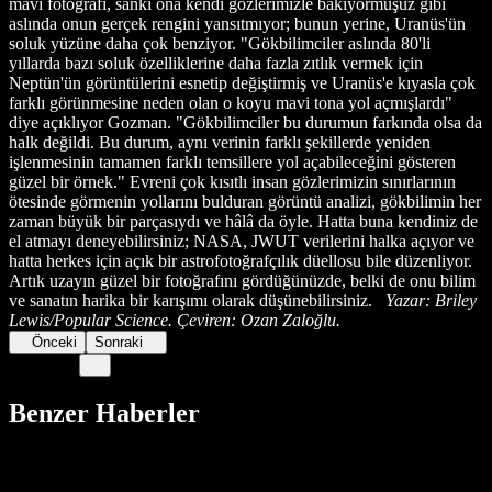
mavi fotoğrafı, sanki ona kendi gözlerimizle bakıyormuşuz gibi
aslında onun gerçek rengini yansıtmıyor; bunun yerine, Uranüs'ün
soluk yüzüne daha çok benziyor. "Gökbilimciler aslında 80'li
yıllarda bazı soluk özelliklerine daha fazla zıtlık vermek için
Neptün'ün görüntülerini esnetip değiştirmiş ve Uranüs'e kıyasla çok
farklı görünmesine neden olan o koyu mavi tona yol açmışlardı"
diye açıklıyor Gozman. "Gökbilimciler bu durumun farkında olsa da
halk değildi. Bu durum, aynı verinin farklı şekillerde yeniden
işlenmesinin tamamen farklı temsillere yol açabileceğini gösteren
güzel bir örnek." Evreni çok kısıtlı insan gözlerimizin sınırlarının
ötesinde görmenin yollarını bulduran görüntü analizi, gökbilimin her
zaman büyük bir parçasıydı ve hâlâ da öyle. Hatta buna kendiniz de
el atmayı deneyebilirsiniz; NASA, JWUT verilerini halka açıyor ve
hatta herkes için açık bir astrofotoğrafçılık düellosu bile düzenliyor.
Artık uzayın güzel bir fotoğrafını gördüğünüzde, belki de onu bilim
ve sanatın harika bir karışımı olarak düşünebilirsiniz.
Yazar: Briley
Lewis/Popular Science. Çeviren: Ozan Zaloğlu.
Önceki
Sonraki
Benzer Haberler