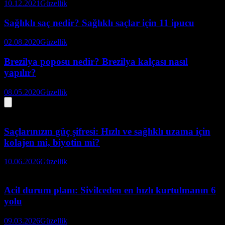
10.12.2021
Güzellik
Sağlıklı saç nedir? Sağlıklı saçlar için 11 ipucu
02.08.2020
Güzellik
Brezilya poposu nedir? Brezilya kalçası nasıl
yapılır?
08.05.2020
Güzellik
Saçlarınızın güç şifresi: Hızlı ve sağlıklı uzama için
kolajen mi, biyotin mi?
10.06.2026
Güzellik
Acil durum planı: Sivilceden en hızlı kurtulmanın 6
yolu
09.03.2026
Güzellik