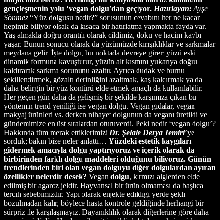
gençleşmenin yolu ‘vegan dolgu’dan geçiyor.
Hazırlayan:
Ayşe
Sönmez
“Yüz dolgusu nedir?” sorusunun cevabını her ne kadar
hepimiz biliyor olsak da kısaca bir hatırlatma yapmakta fayda var.
Yaş almakla doğru orantılı olarak cildimiz, doku ve hacim kaybı
yaşar. Bunun sonucu olarak da yüzümüzde kırışıklıklar ve sarkmalar
meydana gelir. İşte dolgu, bu noktada devreye girer; yüzü eski
dinamik formuna kavuşturur, yüzün alt kısmını yukarıya doğru
kaldırarak sarkma sorununu azaltır. Ayrıca dudak ve burnu
şekillendirmek, gözaltı derinliğini azaltmak, kaş kaldırmak ya da
daha belirgin bir yüz kontürü elde etmek amaçlı da kullanılabilir.
Her geçen gün daha da gelişmiş bir şekilde karşımıza çıkan bu
yöntemin trend yeniliği ise vegan dolgu. Vegan gıdalar, vegan
makyaj ürünleri vs. derken nihayet dolgunun da veganı üretildi ve
gündemimize en üst sıralardan oturuverdi. Peki nedir ‘vegan dolgu’?
Hakkında tüm merak ettiklerimizi
Dr. Şelale Derya Jemiri
’ye
sorduk; bakın bize neler anlattı…
Yüzdeki estetik kaygıları
gidermek amacıyla dolgu yaptırıyoruz ve içerik olarak da
birbirinden farklı dolgu maddeleri olduğunu biliyoruz. Günün
trendlerinden biri olan vegan dolguyu diğer dolgulardan ayıran
özellikler nelerdir desek?
Vegan
dolgu
, kırmızı alglerden elde
edilmiş bir agaroz jeldir. Hayvansal bir ürün olmaması da başlıca
tercih sebebimizdir. Yapı olarak enjekte edildiği yerde şekli
bozulmadan kalır, böylece hasta kontrole geldiğinde herhangi bir
sürpriz ile karşılaşmayız. Dayanıklılık olarak diğerlerine göre daha