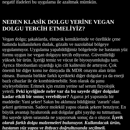
negatif ifadeleri bu uygulama ile azaltmak mümkün.
NEDEN KLASİK DOLGU YERİNE VEGAN
DOLGU TERCİH ETMELİYİZ?
Vegan dolgu; şakaklarda, elmacık kemiklerinde ve özellikle çene
hattında kullanılırken dudak, gözaltı ve nazolabial bölgeye
uygulanmıyor. Uygulama yapabildiğimiz bölgelerde ise hastanın yüz
formu uygun ise vegan dolguyu tercih ediyoruz. Güvenilirliği
yüksek bir ürün. İçeriği temiz ve vücut ile biyouyumluluğu tam.
Ayrıca fibrobastları uyardığı için cilt kalitesini de artırıyor. Çok
önemli bir diğer konu ise dünyada ilk MDR onayını alan ürün
olması. Bununla birlikte farklı içerikteki diğer dolgular ya da enerji
bazlı cihazlar ile de kombinlenebilir. Son olarak da şunu
söyleyebilirim: Eritmek için enzim yerine saf serum fizyolojik
yeterli.
Peki içeriğinde
neler
var da bu sayede diğer dolgular
kadar etkili bir sonuç verebiliyor?
Agaroz jel yapısında bir
maddedir: Yani şeker! Sakın bu aklımıza bildiğimiz ‘zararlı’ olan
şekeri getirmesin. Sadece molekül yapısı olarak şekere benziyor. En
büyük avantajı hyaluronik asit dolgular gibi yayılıp su tutmaması.
Bu sayede işlem sırasında ne yapıyorsak sonuç da o oluyor.
İçerik
olarak farklı dolgu malzemeleri bulunuyor. Kullanılacak ürün,
hastanın yüz yapısı ve ihtiyacı doğrultusunda seçilmeli.