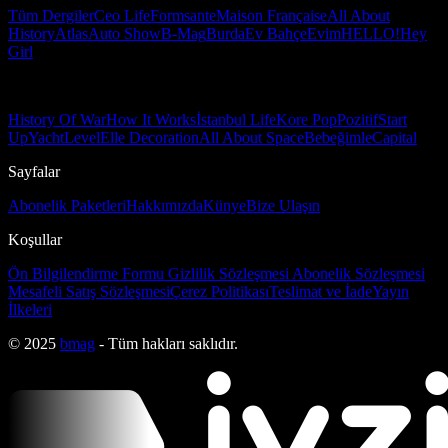
Tüm Dergiler
Ceo Life
Formsante
Maison Française
All About
History
Atlas
Auto Show
B-Mag
Burda
Ev Bahçe
Evim
HELLO!
Hey
Girl
History Of War
How It Works
İstanbul Life
Kore Pop
Pozitif
Start
Up
Yacht
Level
Elle Decoration
All About Space
Bebeğimle
Capital
Sayfalar
Abonelik Paketleri
Hakkımızda
Künye
Bize Ulaşın
Koşullar
Ön Bilgilendirme Formu
Gizlilik Sözleşmesi
Abonelik Sözleşmesi
Mesafeli Satış Sözleşmesi
Çerez Politikası
Teslimat ve İade
Yayın
İlkeleri
© 2025
bmag
- Tüm hakları saklıdır.