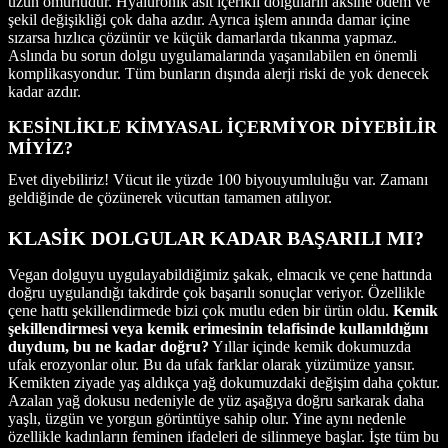
uzun ömürlüdür. Hyaluronik asit içerikli dolguların aksine ödem ve
şekil değişikliği çok daha azdır. Ayrıca işlem anında damar içine
sızarsa hızlıca çözünür ve küçük damarlarda tıkanma yapmaz.
Aslında bu sorun dolgu uygulamalarında yaşanılabilen en önemli
komplikasyondur. Tüm bunların dışında alerji riski de yok denecek
kadar azdır.
KESİNLİKLE KİMYASAL İÇERMİYOR DİYEBİLİR
MİYİZ?
Evet diyebiliriz! Vücut ile yüzde 100 biyouyumluluğu var. Zamanı
geldiğinde de çözünerek vücuttan tamamen atılıyor.
KLASİK DOLGULAR KADAR BAŞARILI MI?
Vegan dolguyu uygulayabildiğimiz şakak, elmacık ve çene hattında
doğru uygulandığı takdirde çok başarılı sonuçlar veriyor. Özellikle
çene hattı şekillendirmede bizi çok mutlu eden bir ürün oldu.
Kemik
şekillendirmesi veya kemik erimesinin telafisinde kullanıldığını
duydum, bu ne kadar doğru?
Yıllar içinde kemik dokumuzda
ufak erozyonlar olur. Bu da ufak farklar olarak yüzümüze yansır.
Kemikten ziyade yaş aldıkça yağ dokumuzdaki değişim daha çoktur.
Azalan yağ dokusu nedeniyle de yüz aşağıya doğru sarkarak daha
yaşlı, üzgün ve yorgun görüntüye sahip olur. Yine aynı nedenle
özellikle kadınların feminen ifadeleri de silinmeye başlar. İşte tüm bu