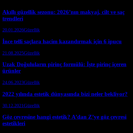
Akıllı güzellik sezonu: 2026’nın makyaj, cilt ve saç
trendleri
20.01.2026
Güzellik
İnce telli saçlara hacim kazandırmak için 6 ipucu
21.08.2025
Güzellik
Uzak Doğuluların pirinç formülü: İşte pirinç içeren
ürünler
24.06.2023
Güzellik
2022 yılında estetik dünyasında bizi neler bekliyor?
30.12.2021
Güzellik
Göz çevresine hangi estetik? A’dan Z’ye göz çevresi
estetikleri