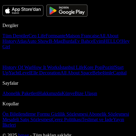
Dergiler
Tüm Dergiler
Ceo Life
Formsante
Maison Française
All About
History
Atlas
Auto Show
B-Mag
Burda
Ev Bahçe
Evim
HELLO!
Hey
Girl
History Of War
How It Works
İstanbul Life
Kore Pop
Pozitif
Start
Up
Yacht
Level
Elle Decoration
All About Space
Bebeğimle
Capital
Sayfalar
Abonelik Paketleri
Hakkımızda
Künye
Bize Ulaşın
Koşullar
Ön Bilgilendirme Formu
Gizlilik Sözleşmesi
Abonelik Sözleşmesi
Mesafeli Satış Sözleşmesi
Çerez Politikası
Teslimat ve İade
Yayın
İlkeleri
© 2025
bmag
- Tüm hakları saklıdır.