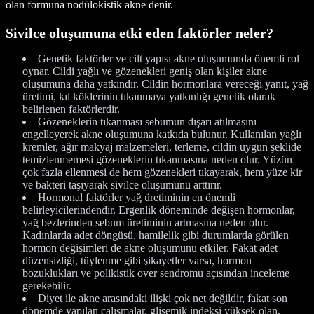
olan formuna nodülokistik akne denir.
Sivilce oluşumuna etki eden faktörler neler?
Genetik faktörler ve cilt yapısı akne oluşumunda önemli rol
oynar. Cildi yağlı ve gözenekleri geniş olan kişiler akne
oluşumuna daha yatkındır. Cildin hormonlara vereceği yanıt, yağ
üretimi, kıl köklerinin tıkanmaya yatkınlığı genetik olarak
belirlenen faktörlerdir.
Gözeneklerin tıkanması sebumun dışarı atılmasını
engelleyerek akne oluşumuna katkıda bulunur. Kullanılan yağlı
kremler, ağır makyaj malzemeleri, terleme, cildin uygun şeklide
temizlenmemesi gözeneklerin tıkanmasına neden olur. Yüzün
çok fazla ellenmesi de hem gözenekleri tıkayarak, hem yüze kir
ve bakteri taşıyarak sivilce oluşumunu arttırır.
Hormonal faktörler yağ üretiminin en önemli
belirleyicilerindendir. Ergenlik döneminde değişen hormonlar,
yağ bezlerinden sebum üretiminin artmasına neden olur.
Kadınlarda adet döngüsü, hamilelik gibi durumlarda görülen
hormon değişimleri de akne oluşumunu etkiler. Fakat adet
düzensizliği, tüylenme gibi şikayetler varsa, hormon
bozuklukları ve polikistik over sendromu açısından inceleme
gerekebilir.
Diyet ile akne arasındaki ilişki çok net değildir, fakat son
dönemde yapılan çalışmalar, glisemik indeksi yüksek olan,