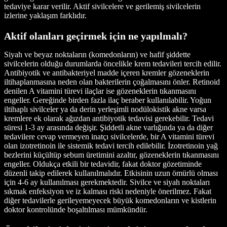
tedaviye karar verilir. Aktif sivilcelere ve gerilemiş sivilcelerin
izlerine yaklaşım farklıdır.
Aktif olanları geçirmek için ne yapılmalı?
Siyah ve beyaz noktaların (komedonların) ve hafif şiddette
sivilcelerin olduğu durumlarda öncelikle krem tedavileri tercih edilir.
Antibiyotik ve antibakteriyel madde içeren kremler gözeneklerin
iltihaplanmasına neden olan bakterilerin çoğalmasını önler. Retinoid
denilen A vitamini türevi ilaçlar ise gözeneklerin tıkanmasını
engeller. Gereğinde birden fazla ilaç beraber kullanılabilir. Yoğun
iltihaplı sivilceler ya da derin yerleşimli nodülokistik akne varsa
kremlere ek olarak ağızdan antibiyotik tedavisi gerekebilir. Tedavi
süresi 1-3 ay arasında değişir. Şiddetli akne varlığında ya da diğer
tedavilere cevap vermeyen inatçı sivilcelerde, bir A vitamini türevi
olan izotretinoin ile sistemik tedavi tercih edilebilir. İzotretinoin yağ
bezlerini küçültüp sebum üretimini azaltır, gözeneklerin tıkanmasını
engeller. Oldukça etkili bir tedavidir, fakat doktor gözetiminde
düzenli takip edilerek kullanılmalıdır. Etkisinin uzun ömürlü olması
için 4-6 ay kullanılması gerekmektedir. Sivilce ve siyah noktaları
sıkmak enfeksiyon ve iz kalması riski nedeniyle önerilmez. Fakat
diğer tedavilerle gerileyemeyecek büyük komedonların ve kistlerin
doktor kontrolünde boşaltılması mümkündür.