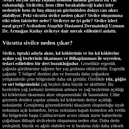
rahatsızlığı. Sivilceler, hem ciltte bırakabileceği kalıcı izler
nedeniyle hem de hoş olmayan görüntüden dolayı can sıkıcı
olabiliyor. Peki vücutta sivilce neden çıkar?
Sivilce oluşumuna
etki eden faktörler neler?
Sivilceye ne iyi gelir? Sivilce izleri
nasıl geçer? Acıbadem Ataşehir Hastanesi Dermatoloji Uzmanı
Dr. Armağan Kutlay sivilceye dair merak edilenleri anlattı.
Vücutta sivilce neden çıkar?
Sivilce, tıptaki adıyla akne, kıl köklerinin ve bu kıl köklerine
açılan yağ bezlerinin tıkanması ve iltihaplanması ile seyreden,
tedavi edilebilen bir deri bozukluğudur
. Genellikle ergenlik
çağında görülmesine rağmen her yaş grubunu etkileyebilir. Ergenlik
çağında 'T bölgesi' denilen alın ve burunda daha yoğunken
yetişkinlerde çene bölgesinde daha sık görülür. Özellikle
yüz, göğüs
ve sırt bölgesindeki
yağ bezleri daha büyük ve aktiftirler. Bu
bezlerden yağ (sebum) üretiminin artması ve yağ bezlerinin açıldığı
kıl köklerinin tıkanması akne oluşumundaki ilk basamaktır. Ciltte
gözenek denilen yapılar aslında kıl köklerinin deriye açıldığı
noktalardır. Genişlemiş gözeneklerdeki tıkaçların oluşturduğu siyah
noktalara açık komedon, beyaz noktalara kapalı komedon adı verilir.
Bu bölgelerde başta
Cutibacterium acnes
olmak üzere bakterilerin
çoğalması iltihaplı sivilcelerin oluşumuna neden olur. Daha derin
yerleşimli, büyük ve ağrılı olabilen ve iz bırakma riski daha yüksek