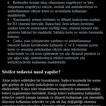
Retinodler keratin tıkaç oluşumunu engelleyici ve leke
oluşumunu engelleyici etkiyle, azelaik asit antimikrobiyal ve
antiinflamatuar etkiyle krem ve serumlarda kullanılan
maddelerdir.
Niasinamid, sebum üretimini ve iltihabi reaksiyonu azaltan
bir B3 vitamini türevidir. Bakuchiol, hem sebum üretimini
azaltan hem de antioksidan özelliği olan, retinoid benzeri etki
gösteren bitkisel bir maddedir. Sıklıkla krem ve serum formunda
bulunur.
Çinko, yara iyileşmesine yardımcı ve antiinflamatuar
etkisiyle bakım kremlerinde kullanılır. C ve E vitamini içeren
krem ve serumlar antioksidan etkiyle akne lekelerinin
tedavisinde ve cilt tonu eşitlemede yer alır. Benzoil peroksit ve
çay ağacı yağı, antimikrobiyal etkileri nedeniyle yüz
temizleyicilerde kullanılan maddelerdir.
Sivilce tedavisi nasıl yapılır?
Akne tedavi edilebilen bir bozukluktur. Sadece kozmetik bir sorun
gibi görülse de kişinin psikolojisini ve özgüvenini olumsuz
etkileyebilir. Kalıcı izler bırakabilmesi nedeniyle zamanında doğru
tedavi uygulanması önemlidir. Hangi tedavi kullanılırsa kullanılsın,
tedaviye yeterli zamanı tanımak ve düzenli kullanmak çok önemlidir,
düzensiz kullanılan tedaviler ve çok sık ilaç değişikliği olumsuz
sonuçlara neden olacaktır. Aknenin şiddeti, yaygınlığı, kişinin yaşı,