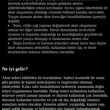
işlenmiş karbonhidrattan zengin gıdaların akneyi
şiddetlendirdiğini ortaya koymuştur. Ayrıca sigara tüketiminin de
akne oluşumunu arttırdığı yönünde bilimsel kanıtlar mevcuttur.
Yaygın inanışın aksine akne karaciğer bozukluklarının işaretçisi
değildir.
Stres, cildin yağ yapısını değiştirerek akne oluşumunu
arttıran bir diğer faktördür. Stresli durumlarda sivilcelerle
oynama ve koparma alışkanlığı ise kendiliğinden geçebilecek
aknelerin yaraya dönüşüp iz bırakmasına neden olur.
Başta kortizon ve hormon tedavileri olmak üzere bazı ilaçlar
akne oluşumunu arttırabilir, kullanılan bütün ilaç ve besin
desteklerinin doktora bildirilmesi önemlidir.
Ne iyi gelir?
Akne tedavi edilebilen bir bozukluktur. Sadece kozmetik bir sorun
gibi görülse de kişinin psikolojisini ve özgüvenini olumsuz
etkileyebilir. Kalıcı izler bırakabilmesi nedeniyle zamanında doğru
tedavi uygulanması önemlidir. Hangi tedavi kullanılırsa kullanılsın,
tedaviye yeterli zamanı tanımak ve düzenli kullanmak çok önemlidir,
düzensiz kullanılan tedaviler ve çok sık ilaç değişikliği olumsuz
sonuçlara neden olacaktır. Aknenin şiddeti, yaygınlığı, kişinin yaşı,
genel sağlık durumu ve beklentileri göz önünde bulundurularak