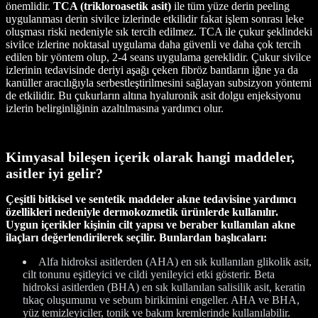
önemlidir.
TCA (trikloroasetik asit)
ile tüm yüze derin peeling
uygulanması derin sivilce izlerinde etkilidir fakat işlem sonrası leke
oluşması riski nedeniyle sık tercih edilmez. TCA ile çukur şeklindeki
sivilce izlerine noktasal uygulama daha güvenli ve daha çok tercih
edilen bir yöntem olup, 2-4 seans uygulama gereklidir. Çukur sivilce
izlerinin tedavisinde deriyi aşağı çeken fibröz bantların iğne ya da
kanüller aracılığıyla serbestleştirilmesini sağlayan subsizyon yöntemi
de etkilidir. Bu çukurların altına hyaluronik asit dolgu enjeksiyonu
izlerin belirginliğinin azaltılmasına yardımcı olur.
Kimyasal bileşen içerik olarak hangi maddeler,
asitler iyi gelir?
Çeşitli bitkisel ve sentetik maddeler akne tedavisine yardımcı
özellikleri nedeniyle dermokozmetik ürünlerde kullanılır.
Uygun içerikler kişinin cilt yapısı ve beraber kullanılan akne
ilaçları değerlendirilerek seçilir. Bunlardan başlıcaları:
Alfa hidroksi asitlerden (AHA) en sık kullanılan glikolik asit,
cilt tonunu eşitleyici ve cildi yenileyici etki gösterir. Beta
hidroksi asitlerden (BHA) en sık kullanılan salisilik asit, keratin
tıkaç oluşumunu ve sebum birikimini engeller. AHA ve BHA,
yüz temizleyiciler, tonik ve bakım kremlerinde kullanılabilir.