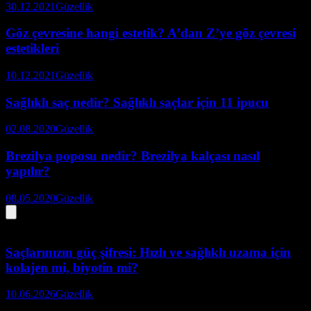
30.12.2021
Güzellik
Göz çevresine hangi estetik? A’dan Z’ye göz çevresi
estetikleri
10.12.2021
Güzellik
Sağlıklı saç nedir? Sağlıklı saçlar için 11 ipucu
02.08.2020
Güzellik
Brezilya poposu nedir? Brezilya kalçası nasıl
yapılır?
08.05.2020
Güzellik
Saçlarınızın güç şifresi: Hızlı ve sağlıklı uzama için
kolajen mi, biyotin mi?
10.06.2026
Güzellik