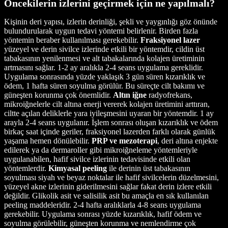
Öncekilerin izlerini geçirmek için ne yapılmalı?
Kişinin deri yapısı, izlerin derinliği, şekli ve yaygınlığı göz önünde
bulundurularak uygun tedavi yöntemi belirlenir. Birden fazla
yöntemin beraber kullanılması gerekebilir.
Fraksiyonel lazer
yüzeyel ve derin sivilce izlerinde etkili bir yöntemdir, cildin üst
tabakasının yenilenmesi ve alt tabakalarında kolajen üretiminin
artmasını sağlar. 1-2 ay aralıkla 2-4 seans uygulama gereklidir.
Uygulama sonrasında yüzde yaklaşık 3 gün süren kızarıklık ve
ödem, 1 hafta süren soyulma görülür. Bu süreçte cilt bakımı ve
güneşten korunma çok önemlidir.
Altın iğne
radyofrekans,
mikroiğnelerle cilt altına enerji vererek kolajen üretimini arttıran,
ciltte açılan deliklerle yara iyileşmesini uyaran bir yöntemdir. 1 ay
arayla 2-4 seans uygulanır. İşlem sonrası oluşan kızarıklık ve ödem
birkaç saat içinde geriler, fraksiyonel lazerden farklı olarak günlük
yaşama hemen dönülebilir.
PRP ve mezoterapi
, deri altına enjekte
edilerek ya da dermaroller gibi mikroiğneleme yöntemleriyle
uygulanabilen, hafif sivilce izlerinin tedavisinde etkili olan
yöntemlerdir.
Kimyasal peeling
ile derinin üst tabakasının
soyulması siyah ve beyaz noktalar ile hafif sivilcelerin düzelmesini,
yüzeyel akne izlerinin giderilmesini sağlar fakat derin izlere etkili
değildir. Glikolik asit ve salisilik asit bu amaçla en sık kullanılan
peeling maddeleridir. 2-4 hafta aralıklarla 4-8 seans uygulama
gerekebilir. Uygulama sonrası yüzde kızarıklık, hafif ödem ve
soyulma görülebilir, güneşten korunma ve nemlendirme çok