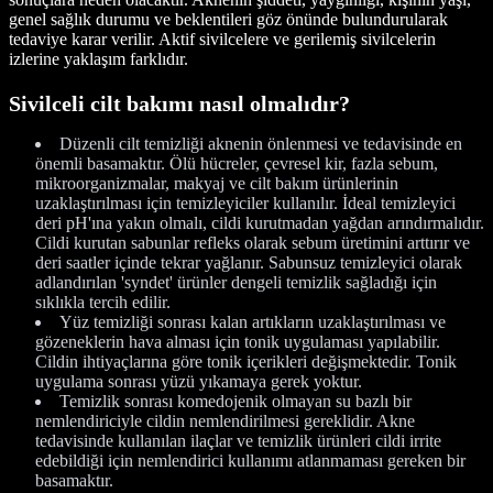
genel sağlık durumu ve beklentileri göz önünde bulundurularak
tedaviye karar verilir. Aktif sivilcelere ve gerilemiş sivilcelerin
izlerine yaklaşım farklıdır.
Sivilceli cilt bakımı nasıl olmalıdır?
Düzenli cilt temizliği aknenin önlenmesi ve tedavisinde en
önemli basamaktır. Ölü hücreler, çevresel kir, fazla sebum,
mikroorganizmalar, makyaj ve cilt bakım ürünlerinin
uzaklaştırılması için temizleyiciler kullanılır. İdeal temizleyici
deri pH'ına yakın olmalı, cildi kurutmadan yağdan arındırmalıdır.
Cildi kurutan sabunlar refleks olarak sebum üretimini arttırır ve
deri saatler içinde tekrar yağlanır. Sabunsuz temizleyici olarak
adlandırılan 'syndet' ürünler dengeli temizlik sağladığı için
sıklıkla tercih edilir.
Yüz temizliği sonrası kalan artıkların uzaklaştırılması ve
gözeneklerin hava alması için tonik uygulaması yapılabilir.
Cildin ihtiyaçlarına göre tonik içerikleri değişmektedir. Tonik
uygulama sonrası yüzü yıkamaya gerek yoktur.
Temizlik sonrası komedojenik olmayan su bazlı bir
nemlendiriciyle cildin nemlendirilmesi gereklidir. Akne
tedavisinde kullanılan ilaçlar ve temizlik ürünleri cildi irrite
edebildiği için nemlendirici kullanımı atlanmaması gereken bir
basamaktır.