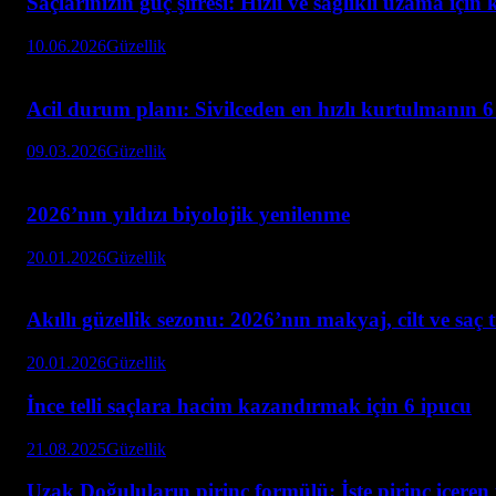
Saçlarınızın güç şifresi: Hızlı ve sağlıklı uzama için
10.06.2026
Güzellik
Acil durum planı: Sivilceden en hızlı kurtulmanın 6
09.03.2026
Güzellik
2026’nın yıldızı biyolojik yenilenme
20.01.2026
Güzellik
Akıllı güzellik sezonu: 2026’nın makyaj, cilt ve saç 
20.01.2026
Güzellik
İnce telli saçlara hacim kazandırmak için 6 ipucu
21.08.2025
Güzellik
Uzak Doğuluların pirinç formülü: İşte pirinç içeren