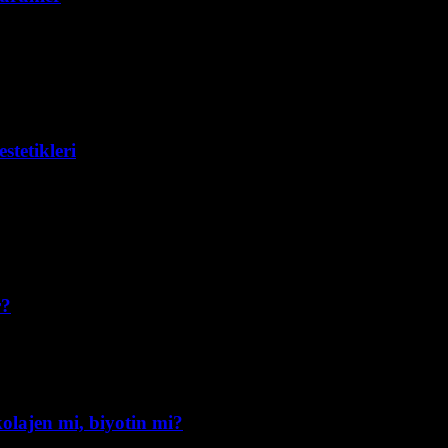
stetikleri
r?
 kolajen mi, biyotin mi?