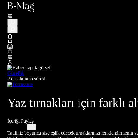
Güzellik
2 dk okunma süresi
Yaz tırnakları için farklı a
İçeriği Paylaş
Tatiliniz boyunca size eşlik edecek tırnaklarınızı renklendirmenin vakt