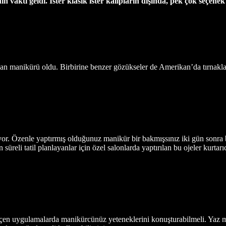
n vakti geldi. İster klasik ister kalıpların dışında, pek çok seçenek
an manikürü oldu. Birbirine benzer gözükseler de Amerikan’da tırnakla
luyor. Özenle yaptırmış olduğunuz manikür bir bakmışsınız iki gün son
süreli tatil planlayanlar için özel salonlarda yaptırılan bu ojeler kurtarıc
çen uygulamalarda manikürcünüz yeteneklerini konuşturabilmeli. Yaz mev