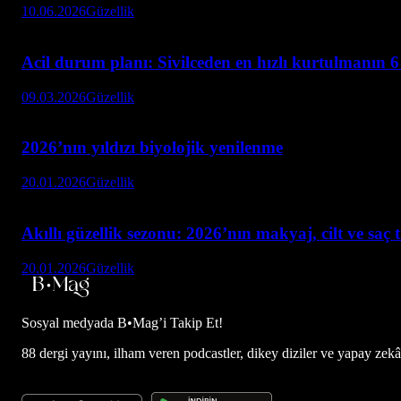
10.06.2026
Güzellik
Acil durum planı: Sivilceden en hızlı kurtulmanın 6
09.03.2026
Güzellik
2026’nın yıldızı biyolojik yenilenme
20.01.2026
Güzellik
Akıllı güzellik sezonu: 2026’nın makyaj, cilt ve saç 
20.01.2026
Güzellik
Sosyal medyada
B•Mag’i Takip Et!
88 dergi yayını, ilham veren podcastler, dikey diziler ve yapay zekâ d