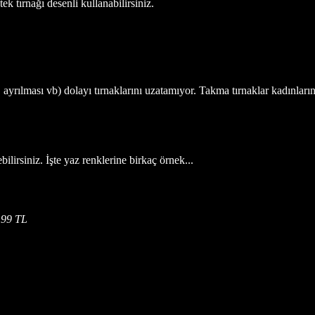
tek tırnağı desenli kullanabilirsiniz.
ı, ayrılması vb) dolayı tırnaklarını uzatamıyor. Takma tırnaklar kadınl
ilirsiniz. İşte yaz renklerine birkaç örnek...
,99 TL