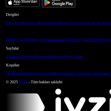
Dergiler
Tüm Dergiler
Ceo Life
Formsante
Maison Française
All About Histo
History Of War
How It Works
İstanbul Life
Kore Pop
Pozitif
Start Up
Sayfalar
Abonelik Paketleri
Hakkımızda
Künye
Bize Ulaşın
Koşullar
Ön Bilgilendirme Formu
Gizlilik Sözleşmesi
Abonelik Sözleşmesi
© 2025
bmag
- Tüm hakları saklıdır.