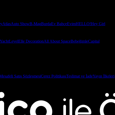
ry
Atlas
Auto Show
B-Mag
Burda
Ev Bahçe
Evim
HELLO!
Hey Girl
Yacht
Level
Elle Decoration
All About Space
Bebeğimle
Capital
Mesafeli Satış Sözleşmesi
Çerez Politikası
Teslimat ve İade
Yayın İlkeleri