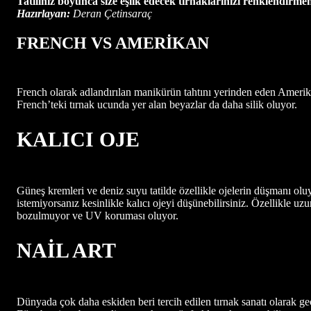
Tatiliniz boyunca size eşlik edecek tırnaklarınızı renklendirmeni
Hazırlayan:
Deran Çetinsaraç
FRENCH VS AMERİKAN
French olarak adlandırılan manikürün tahtını yerinden eden Amerik
French’teki tırnak ucunda yer alan beyazlar da daha silik oluyor.
KALICI OJE
Güneş kremleri ve deniz suyu tatilde özellikle ojelerin düşmanı o
istemiyorsanız kesinlikle kalıcı ojeyi düşünebilirsiniz. Özellikle uzun 
bozulmuyor ve UV koruması oluyor.
NAİL ART
Dünyada çok daha eskiden beri tercih edilen tırnak sanatı olarak ge