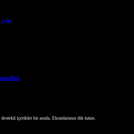
 yolu
trendleri
estekli içerikler bir arada. Ekranlarınızı dik tutun.