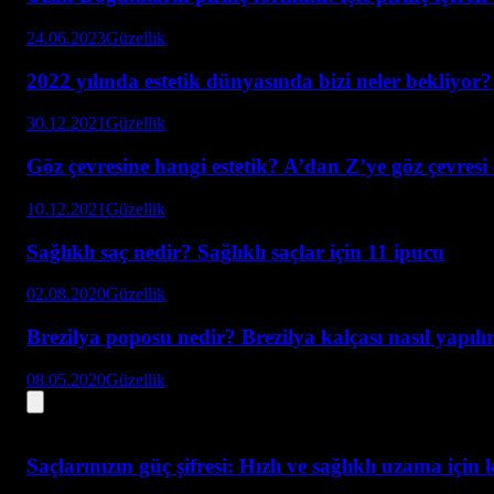
24.06.2023
Güzellik
2022 yılında estetik dünyasında bizi neler bekliyor?
30.12.2021
Güzellik
Göz çevresine hangi estetik? A’dan Z’ye göz çevresi e
10.12.2021
Güzellik
Sağlıklı saç nedir? Sağlıklı saçlar için 11 ipucu
02.08.2020
Güzellik
Brezilya poposu nedir? Brezilya kalçası nasıl yapılı
08.05.2020
Güzellik
Saçlarınızın güç şifresi: Hızlı ve sağlıklı uzama için