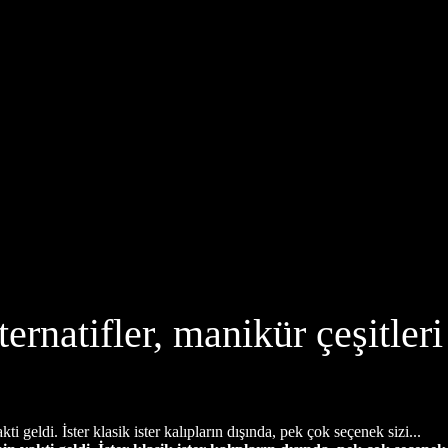
lternatifler, manikür çeşitler
i geldi. İster klasik ister kalıpların dışında, pek çok seçenek sizi...