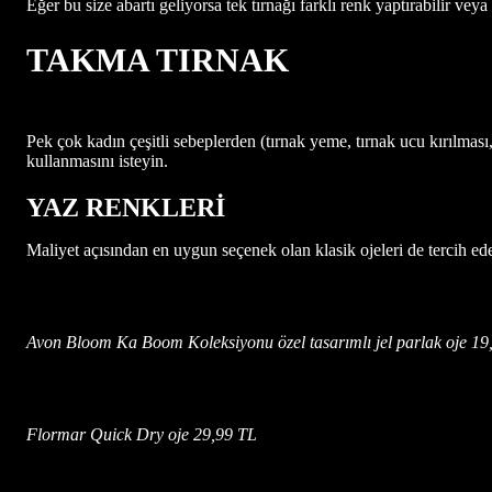
Eğer bu size abartı geliyorsa tek tırnağı farklı renk yaptırabilir veya 
TAKMA TIRNAK
Pek çok kadın çeşitli sebeplerden (tırnak yeme, tırnak ucu kırılmas
kullanmasını isteyin.
YAZ RENKLERİ
Maliyet açısından en uygun seçenek olan klasik ojeleri de tercih edeb
Avon Bloom Ka Boom Koleksiyonu özel tasarımlı jel parlak oje 19
Flormar Quick Dry oje 29,99 TL