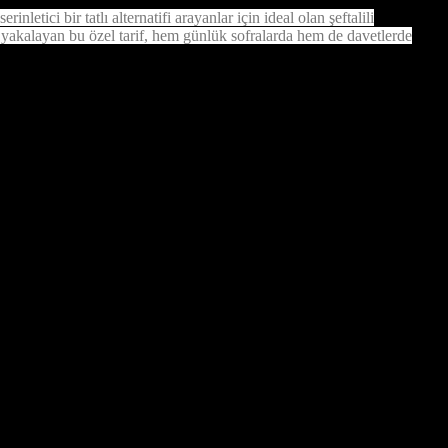
etici bir tatlı alternatifi arayanlar için ideal olan şeftalili
oma yakalayan bu özel tarif, hem günlük sofralarda hem de davetlerde