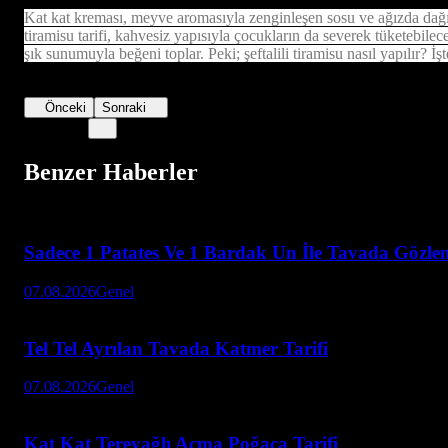
Kat kat kreması, meyve aromasıyla zenginleşen sosu ve ağızda dağılan d
tiramisu tarifi, kahvesiz yapısıyla çocukların da severek tüketebilec
şık sunumuyla beğeni toplar. Peki; şeftalili tiramisu nasıl yapılır? İşte
Önceki
Sonraki
Benzer Haberler
Sadece 1 Patates Ve 1 Bardak Un İle Tavada Gözlem
07.08.2026
Genel
Tel Tel Ayrılan Tavada Katmer Tarifi
07.08.2026
Genel
Kat Kat Tereyağlı Açma Poğaça Tarifi