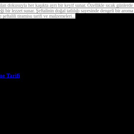
okusuyla her kaşıkta ayrı bir keyif sunar. Özellikle sıcak günlerde serinl
eği bir lezzet sunar. Şeftalinin doğal tatlılığı sayesinde dengeli bir ar
 şeftalili tiramisu tarifi ve malzemeleri...
e Tarifi