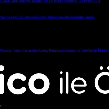
ry
Atlas
Auto Show
B-Mag
Burda
Ev Bahçe
Evim
HELLO!
Hey Girl
Yacht
Level
Elle Decoration
All About Space
Bebeğimle
Capital
Mesafeli Satış Sözleşmesi
Çerez Politikası
Teslimat ve İade
Yayın İlkeleri