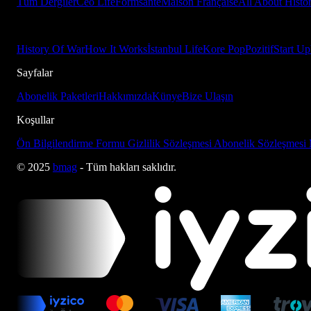
Tüm Dergiler
Ceo Life
Formsante
Maison Française
All About Histo
History Of War
How It Works
İstanbul Life
Kore Pop
Pozitif
Start Up
Sayfalar
Abonelik Paketleri
Hakkımızda
Künye
Bize Ulaşın
Koşullar
Ön Bilgilendirme Formu
Gizlilik Sözleşmesi
Abonelik Sözleşmesi
© 2025
bmag
- Tüm hakları saklıdır.