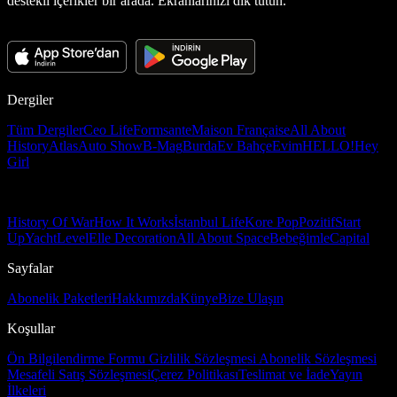
destekli içerikler bir arada. Ekranlarınızı dik tutun.
Dergiler
Tüm Dergiler
Ceo Life
Formsante
Maison Française
All About
History
Atlas
Auto Show
B-Mag
Burda
Ev Bahçe
Evim
HELLO!
Hey
Girl
History Of War
How It Works
İstanbul Life
Kore Pop
Pozitif
Start
Up
Yacht
Level
Elle Decoration
All About Space
Bebeğimle
Capital
Sayfalar
Abonelik Paketleri
Hakkımızda
Künye
Bize Ulaşın
Koşullar
Ön Bilgilendirme Formu
Gizlilik Sözleşmesi
Abonelik Sözleşmesi
Mesafeli Satış Sözleşmesi
Çerez Politikası
Teslimat ve İade
Yayın
İlkeleri