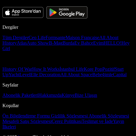
Dergiler
Tüm Dergiler
Ceo Life
Formsante
Maison Française
All About
History
Atlas
Auto Show
B-Mag
Burda
Ev Bahçe
Evim
HELLO!
Hey
Girl
History Of War
How It Works
İstanbul Life
Kore Pop
Pozitif
Start
Up
Yacht
Level
Elle Decoration
All About Space
Bebeğimle
Capital
Sayfalar
Abonelik Paketleri
Hakkımızda
Künye
Bize Ulaşın
Koşullar
Ön Bilgilendirme Formu
Gizlilik Sözleşmesi
Abonelik Sözleşmesi
Mesafeli Satış Sözleşmesi
Çerez Politikası
Teslimat ve İade
Yayın
İlkeleri