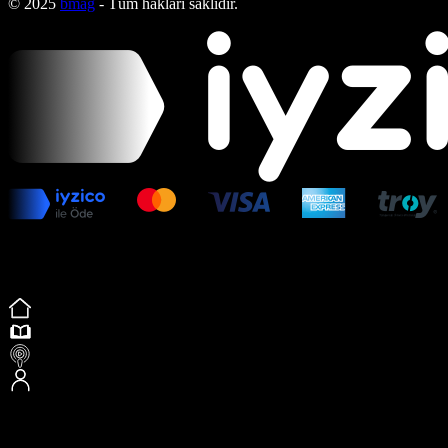
© 2025
bmag
- Tüm hakları saklıdır.