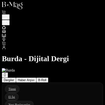
Burda - Dijital Dergi
Dergiler
Haber Arşivi
B-Roll
Tümü
El İşi
Yeni Başlayanlar