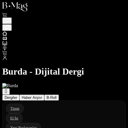
Burda - Dijital Dergi
Dergiler
Haber Arşivi
B-Roll
Tümü
El İşi
Yeni Başlayanlar