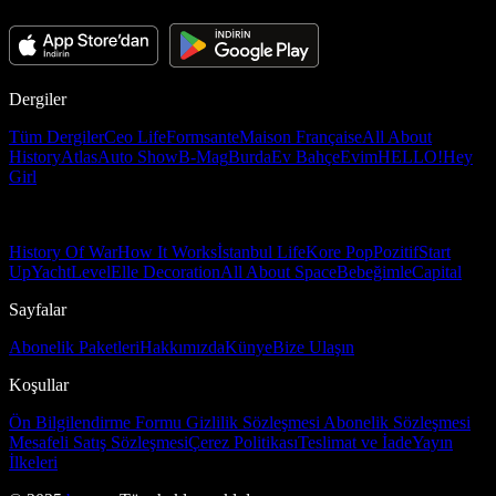
Dergiler
Tüm Dergiler
Ceo Life
Formsante
Maison Française
All About
History
Atlas
Auto Show
B-Mag
Burda
Ev Bahçe
Evim
HELLO!
Hey
Girl
History Of War
How It Works
İstanbul Life
Kore Pop
Pozitif
Start
Up
Yacht
Level
Elle Decoration
All About Space
Bebeğimle
Capital
Sayfalar
Abonelik Paketleri
Hakkımızda
Künye
Bize Ulaşın
Koşullar
Ön Bilgilendirme Formu
Gizlilik Sözleşmesi
Abonelik Sözleşmesi
Mesafeli Satış Sözleşmesi
Çerez Politikası
Teslimat ve İade
Yayın
İlkeleri