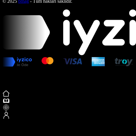
© 2025
bmag
- Tüm hakları saklıdır.