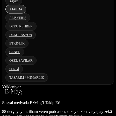
Yaşam
AJANDA
ALIŞVERİŞ
DEKO REHBER
DEKORASYON
ETKİNLİK
GENEL
ÖZEL SAYILAR
SERGİ
TASARIM / MİMARLIK
Yükleniyor…
Sosyal medyada
B•Mag’i Takip Et!
88 dergi yayını, ilham veren podcastler, dikey diziler ve yapay zekâ