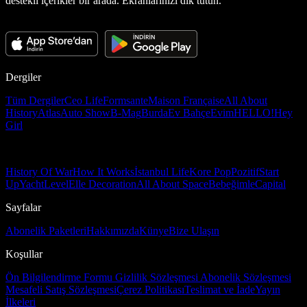
destekli içerikler bir arada. Ekranlarınızı dik tutun.
Dergiler
Tüm Dergiler
Ceo Life
Formsante
Maison Française
All About
History
Atlas
Auto Show
B-Mag
Burda
Ev Bahçe
Evim
HELLO!
Hey
Girl
History Of War
How It Works
İstanbul Life
Kore Pop
Pozitif
Start
Up
Yacht
Level
Elle Decoration
All About Space
Bebeğimle
Capital
Sayfalar
Abonelik Paketleri
Hakkımızda
Künye
Bize Ulaşın
Koşullar
Ön Bilgilendirme Formu
Gizlilik Sözleşmesi
Abonelik Sözleşmesi
Mesafeli Satış Sözleşmesi
Çerez Politikası
Teslimat ve İade
Yayın
İlkeleri