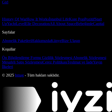
Girl
History Of War
How It Works
İstanbul Life
Kore Pop
Pozitif
Start
Up
Yacht
Level
Elle Decoration
All About Space
Bebeğimle
Capital
Sayfalar
Abonelik Paketleri
Hakkımızda
Künye
Bize Ulaşın
Koşullar
Ön Bilgilendirme Formu
Gizlilik Sözleşmesi
Abonelik Sözleşmesi
Mesafeli Satış Sözleşmesi
Çerez Politikası
Teslimat ve İade
Yayın
İlkeleri
© 2025
bmag
- Tüm hakları saklıdır.