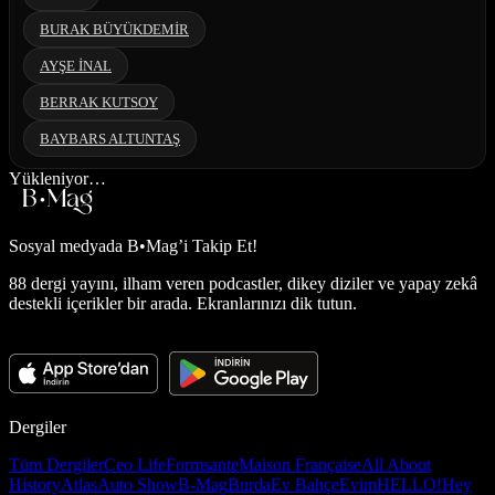
BURAK BÜYÜKDEMİR
AYŞE İNAL
BERRAK KUTSOY
BAYBARS ALTUNTAŞ
Yükleniyor…
Sosyal medyada
B•Mag’i Takip Et!
88 dergi yayını, ilham veren podcastler, dikey diziler ve yapay zekâ
destekli içerikler bir arada. Ekranlarınızı dik tutun.
Dergiler
Tüm Dergiler
Ceo Life
Formsante
Maison Française
All About
History
Atlas
Auto Show
B-Mag
Burda
Ev Bahçe
Evim
HELLO!
Hey