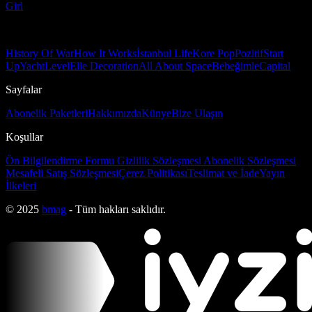
Girl
History Of War
How It Works
İstanbul Life
Kore Pop
Pozitif
Start
Up
Yacht
Level
Elle Decoration
All About Space
Bebeğimle
Capital
Sayfalar
Abonelik Paketleri
Hakkımızda
Künye
Bize Ulaşın
Koşullar
Ön Bilgilendirme Formu
Gizlilik Sözleşmesi
Abonelik Sözleşmesi
Mesafeli Satış Sözleşmesi
Çerez Politikası
Teslimat ve İade
Yayın
İlkeleri
© 2025
bmag
- Tüm hakları saklıdır.