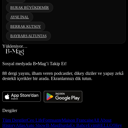
BURAK BÜYÜKDEMİR
AYŞE İNAL
BERRAK KUTSOY
BAYBARS ALTUNTAŞ
Yükleniyor…
Sosyal medyada
B•Mag’i Takip Et!
88 dergi yayını, ilham veren podcastler, dikey diziler ve yapay zekâ
destekli içerikler bir arada. Ekranlarınızı dik tutun.
Dergiler
Tüm Dergiler
Ceo Life
Formsante
Maison Française
All About
History
Atlas
Auto Show
B-Mag
Burda
Ev Bahçe
Evim
HELLO!
Hey