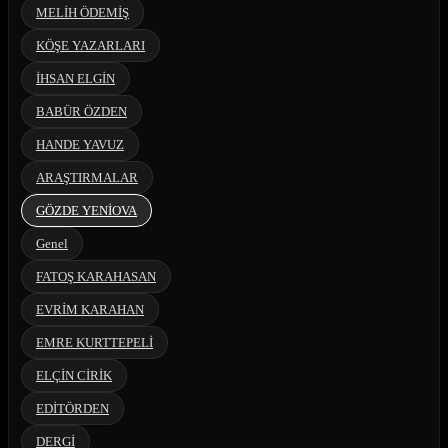
MELİH ÖDEMİŞ
KÖŞE YAZARLARI
İHSAN ELGİN
BABÜR ÖZDEN
HANDE YAVUZ
ARAŞTIRMALAR
GÖZDE YENİOVA
Genel
FATOŞ KARAHASAN
EVRİM KARAHAN
EMRE KURTTEPELİ
ELÇİN CİRİK
EDİTÖRDEN
DERGİ