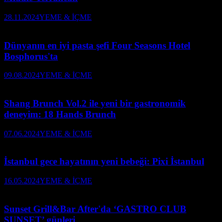
28.11.2024
YEME & İÇME
Dünyanın en iyi pasta şefi Four Seasons Hotel
Bosphorus'ta
09.08.2024
YEME & İÇME
Shang Brunch Vol.2 ile yeni bir gastronomik
deneyim: 18 Hands Brunch
07.06.2024
YEME & İÇME
İstanbul gece hayatının yeni bebeği: Pixi İstanbul
16.05.2024
YEME & İÇME
Sunset Grill&Bar After'da ‘GASTRO CLUB
SUNSET’ günleri