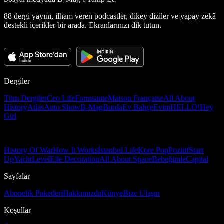
88 dergi yayını, ilham veren podcastler, dikey diziler ve yapay zekâ
destekli içerikler bir arada. Ekranlarınızı dik tutun.
Dergiler
Tüm Dergiler
Ceo Life
Formsante
Maison Française
All About
History
Atlas
Auto Show
B-Mag
Burda
Ev Bahçe
Evim
HELLO!
Hey
Girl
History Of War
How It Works
İstanbul Life
Kore Pop
Pozitif
Start
Up
Yacht
Level
Elle Decoration
All About Space
Bebeğimle
Capital
Sayfalar
Abonelik Paketleri
Hakkımızda
Künye
Bize Ulaşın
Koşullar