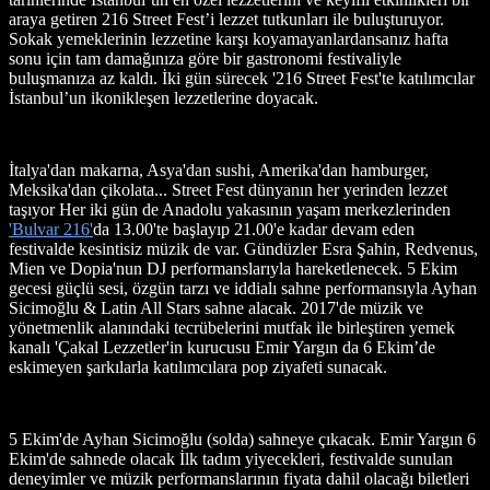
araya getiren 216 Street Fest’i lezzet tutkunları ile buluşturuyor.
Sokak yemeklerinin lezzetine karşı koyamayanlardansanız hafta
sonu için tam damağınıza göre bir gastronomi festivaliyle
buluşmanıza az kaldı. İki gün sürecek '216 Street Fest'te katılımcılar
İstanbul’un ikonikleşen lezzetlerine doyacak.
İtalya'dan makarna, Asya'dan sushi, Amerika'dan hamburger,
Meksika'dan çikolata... Street Fest dünyanın her yerinden lezzet
taşıyor Her iki gün de Anadolu yakasının yaşam merkezlerinden
'Bulvar 216'
da 13.00'te başlayıp 21.00'e kadar devam eden
festivalde kesintisiz müzik de var. Gündüzler Esra Şahin, Redvenus,
Mien ve Dopia'nun DJ performanslarıyla hareketlenecek. 5 Ekim
gecesi güçlü sesi, özgün tarzı ve iddialı sahne performansıyla Ayhan
Sicimoğlu & Latin All Stars sahne alacak. 2017'de müzik ve
yönetmenlik alanındaki tecrübelerini mutfak ile birleştiren yemek
kanalı 'Çakal Lezzetler'in kurucusu Emir Yargın da 6 Ekim’de
eskimeyen şarkılarla katılımcılara pop ziyafeti sunacak.
5 Ekim'de Ayhan Sicimoğlu (solda) sahneye çıkacak. Emir Yargın 6
Ekim'de sahnede olacak İlk tadım yiyecekleri, festivalde sunulan
deneyimler ve müzik performanslarının fiyata dahil olacağı biletleri