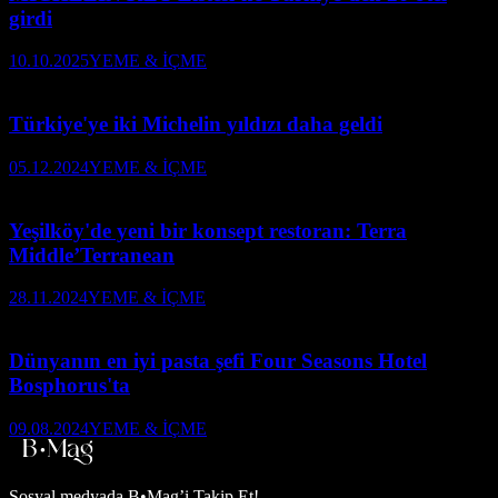
girdi
10.10.2025
YEME & İÇME
Türkiye'ye iki Michelin yıldızı daha geldi
05.12.2024
YEME & İÇME
Yeşilköy'de yeni bir konsept restoran: Terra
Middle’Terranean
28.11.2024
YEME & İÇME
Dünyanın en iyi pasta şefi Four Seasons Hotel
Bosphorus'ta
09.08.2024
YEME & İÇME
Sosyal medyada
B•Mag’i Takip Et!