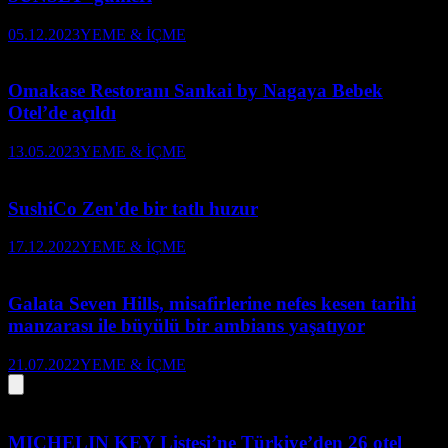
05.12.2023
YEME & İÇME
Omakase Restoranı Sankai by Nagaya Bebek
Otel’de açıldı
13.05.2023
YEME & İÇME
SushiCo Zen'de bir tatlı huzur
17.12.2022
YEME & İÇME
Galata Seven Hills, misafirlerine nefes kesen tarihi
manzarası ile büyülü bir ambians yaşatıyor
21.07.2022
YEME & İÇME
MICHELIN KEY Listesi’ne Türkiye’den 26 otel