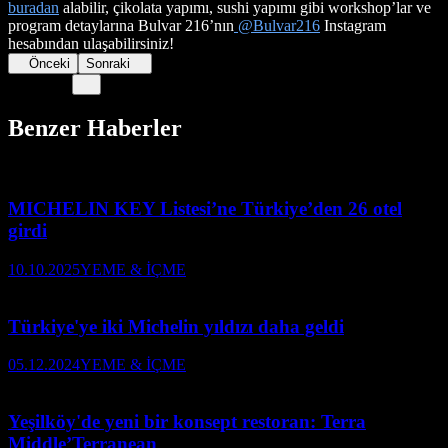
buradan
alabilir, çikolata yapımı, sushi yapımı gibi workshop’lar ve
program detaylarına Bulvar 216’nın
@Bulvar216
Instagram
hesabından ulaşabilirsiniz!
Önceki
Sonraki
Benzer Haberler
MICHELIN KEY Listesi’ne Türkiye’den 26 otel
girdi
10.10.2025
YEME & İÇME
Türkiye'ye iki Michelin yıldızı daha geldi
05.12.2024
YEME & İÇME
Yeşilköy'de yeni bir konsept restoran: Terra
Middle’Terranean