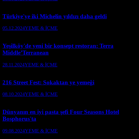
Türkiye'ye iki Michelin yıldızı daha geldi
05.12.2024
YEME & İÇME
Yeşilköy'de yeni bir konsept restoran: Terra
Middle’Terranean
28.11.2024
YEME & İÇME
216 Street Fest: Sokaktan ye yemeği
08.10.2024
YEME & İÇME
Dünyanın en iyi pasta şefi Four Seasons Hotel
Bosphorus'ta
09.08.2024
YEME & İÇME