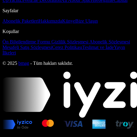
Up
Yacht
Level
Elle Decoration
All About Space
Bebeğimle
Capital
Sayfalar
Abonelik Paketleri
Hakkımızda
Künye
Bize Ulaşın
Koşullar
Ön Bilgilendirme Formu
Gizlilik Sözleşmesi
Abonelik Sözleşmesi
Mesafeli Satış Sözleşmesi
Çerez Politikası
Teslimat ve İade
Yayın
İlkeleri
© 2025
bmag
- Tüm hakları saklıdır.