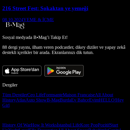
216 Street Fest: Sokaktan ye yemeği
08.10.2024
YEME & İÇME
Sosyal medyada
B•Mag’i Takip Et!
88 dergi yayını, ilham veren podcastler, dikey diziler ve yapay zekâ
destekli içerikler bir arada. Ekranlarınızı dik tutun.
Dergiler
Tüm Dergiler
Ceo Life
Formsante
Maison Française
All About
History
Atlas
Auto Show
B-Mag
Burda
Ev Bahçe
Evim
HELLO!
Hey
Girl
History Of War
How It Works
İstanbul Life
Kore Pop
Pozitif
Start