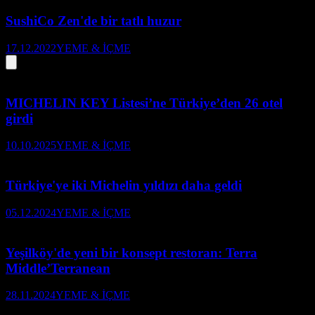
SushiCo Zen'de bir tatlı huzur
17.12.2022
YEME & İÇME
MICHELIN KEY Listesi’ne Türkiye’den 26 otel
girdi
10.10.2025
YEME & İÇME
Türkiye'ye iki Michelin yıldızı daha geldi
05.12.2024
YEME & İÇME
Yeşilköy'de yeni bir konsept restoran: Terra
Middle’Terranean
28.11.2024
YEME & İÇME