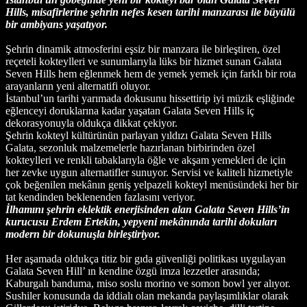
Hills, misafirlerine şehrin nefes kesen tarihi manzarası ile büyülü
bir ambiyans yaşatıyor.
Şehrin dinamik atmosferini eşsiz bir manzara ile birleştiren, özel
reçeteli kokteylleri ve sunumlarıyla lüks bir hizmet sunan Galata
Seven Hills hem eğlenmek hem de yemek yemek için farklı bir rota
arayanların yeni alternatifi oluyor.
İstanbul’un tarihi yarımada dokusunu hissettirip iyi müzik eşliğinde
eğlenceyi doruklarına kadar yaşatan Galata Seven Hills iç
dekorasyonuyla oldukça dikkat çekiyor.
Şehrin kokteyl kültürünün parlayan yıldızı Galata Seven Hills
Galata, sezonluk malzemelerle hazırlanan birbirinden özel
kokteylleri ve renkli tabaklarıyla öğle ve akşam yemekleri de için
her zevke uygun alternatifler sunuyor. Servisi ve kaliteli hizmetiyle
çok beğenilen mekânın geniş yelpazeli kokteyl menüsündeki her bir
tat kendinden beklenenden fazlasını veriyor.
İlhamını şehrin eklektik enerjisinden alan Galata Seven Hills’in
kurucusu Erdem Ertekin, yepyeni mekânında tarihi dokuları
modern bir dokunuşla birleştiriyor.
Her aşamada oldukça titiz bir gıda güvenliği politikası uygulayan
Galata Seven Hill’ ın kendine özgü imza lezzetler arasında;
Kaburgalı banduma, miso soslu morino ve somon bowl yer alıyor.
Sushiler konusunda da iddialı olan mekanda paylaşımlıklar olarak