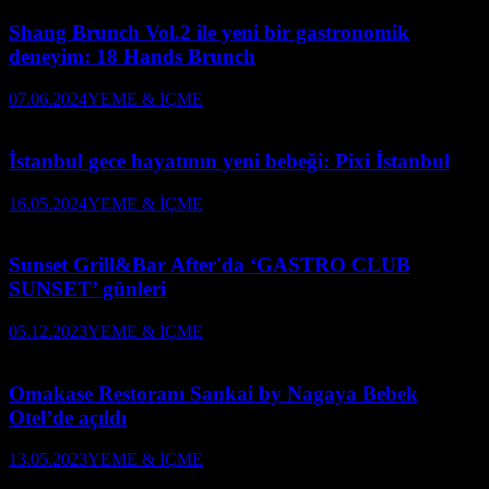
Shang Brunch Vol.2 ile yeni bir gastronomik
deneyim: 18 Hands Brunch
07.06.2024
YEME & İÇME
İstanbul gece hayatının yeni bebeği: Pixi İstanbul
16.05.2024
YEME & İÇME
Sunset Grill&Bar After'da ‘GASTRO CLUB
SUNSET’ günleri
05.12.2023
YEME & İÇME
Omakase Restoranı Sankai by Nagaya Bebek
Otel’de açıldı
13.05.2023
YEME & İÇME