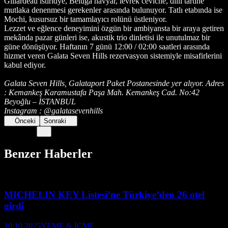
Gillardeau istiridye, Beluga havyar, levrek ceviche, dilli tartine
mutlaka denenmesi gerekenler arasında bulunuyor. Tatlı etabında ise
Mochi, kusursuz bir tamamlayıcı rolünü üstleniyor.
Lezzet ve eğlence deneyimini özgün bir ambiyansta bir araya getiren
mekânda pazar günleri ise, akustik trio dinletisi ile unutulmaz bir
güne dönüşüyor. Haftanın 7 günü 12:00 / 02:00 saatleri arasında
hizmet veren Galata Seven Hills rezervasyon sistemiyle misafirlerini
kabul ediyor.
Galata Seven Hills, Galataport Paket Postanesinde yer alıyor. Adres
: Kemankeş Karamustafa Paşa Mah. Kemankeş Cad. No:42
Beyoğlu – İSTANBUL
Instagram : @galatasevenhills
Önceki
Sonraki
Benzer Haberler
MICHELIN KEY Listesi’ne Türkiye’den 26 otel
girdi
10.10.2025
YEME & İÇME