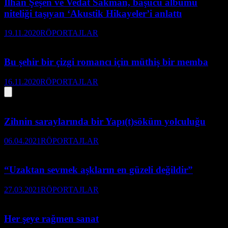
İlhan Şeşen ve Vedat Sakman, başucu albümü
niteliği taşıyan ‘Akustik Hikayeler’i anlattı
19.11.2020
RÖPORTAJLAR
Bu şehir bir çizgi romancı için müthiş bir memba
16.11.2020
RÖPORTAJLAR
Zihnin saraylarında bir Yapı(t)söküm yolculuğu
06.04.2021
RÖPORTAJLAR
“Uzaktan sevmek aşkların en güzeli değildir”
27.03.2021
RÖPORTAJLAR
Her şeye rağmen sanat