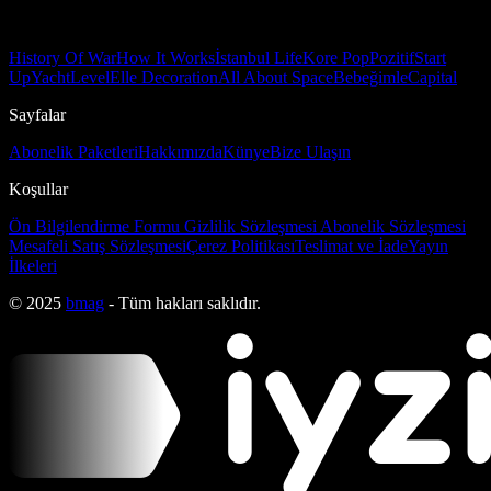
History Of War
How It Works
İstanbul Life
Kore Pop
Pozitif
Start
Up
Yacht
Level
Elle Decoration
All About Space
Bebeğimle
Capital
Sayfalar
Abonelik Paketleri
Hakkımızda
Künye
Bize Ulaşın
Koşullar
Ön Bilgilendirme Formu
Gizlilik Sözleşmesi
Abonelik Sözleşmesi
Mesafeli Satış Sözleşmesi
Çerez Politikası
Teslimat ve İade
Yayın
İlkeleri
© 2025
bmag
- Tüm hakları saklıdır.