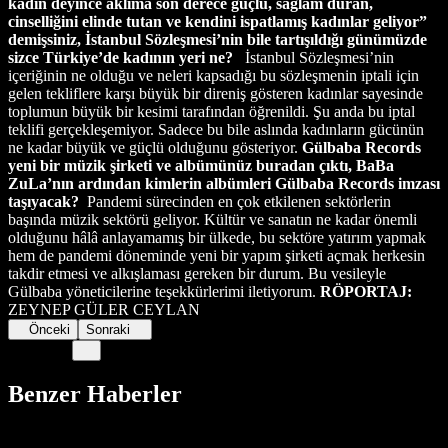
kadın deyince aklıma son derece güçlü, sağlam duran,
cinselliğini elinde tutan ve kendini ispatlamış kadınlar geliyor”
demişsiniz, İstanbul Sözleşmesi’nin bile tartışıldığı günümüzde
sizce Türkiye’de kadının yeri ne?
İstanbul Sözleşmesi’nin
içeriğinin ne olduğu ve neleri kapsadığı bu sözleşmenin iptali için
gelen tekliflere karşı büyük bir direniş gösteren kadınlar sayesinde
toplumun büyük bir kesimi tarafından öğrenildi. Şu anda bu iptal
teklifi gerçekleşemiyor. Sadece bu bile aslında kadınların gücünün
ne kadar büyük ve güçlü olduğunu gösteriyor.
Gülbaba Records
yeni bir müzik şirketi ve albümünüz buradan çıktı, BaBa
ZuLa’nın ardından kimlerin albümleri Gülbaba Records imzası
taşıyacak?
Pandemi sürecinden en çok etkilenen sektörlerin
başında müzik sektörü geliyor. Kültür ve sanatın ne kadar önemli
olduğunu hâlâ anlayamamış bir ülkede, bu sektöre yatırım yapmak
hem de pandemi döneminde yeni bir yapım şirketi açmak herkesin
takdir etmesi ve alkışlaması gereken bir durum. Bu vesileyle
Gülbaba yöneticilerine teşekkürlerimi iletiyorum.
RÖPORTAJ:
ZEYNEP GÜLER CEYLAN
Önceki
Sonraki
Benzer Haberler