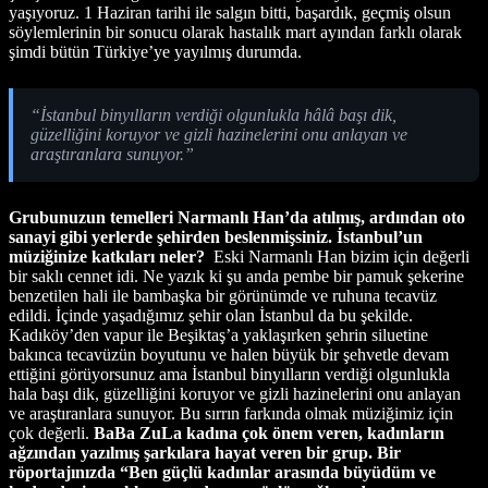
yaşıyoruz. 1 Haziran tarihi ile salgın bitti, başardık, geçmiş olsun
söylemlerinin bir sonucu olarak hastalık mart ayından farklı olarak
şimdi bütün Türkiye’ye yayılmış durumda.
“İstanbul binyılların verdiği olgunlukla hâlâ başı dik,
güzelliğini koruyor ve gizli hazinelerini onu anlayan ve
araştıranlara sunuyor.”
Grubunuzun temelleri Narmanlı Han’da atılmış, ardından oto
sanayi gibi yerlerde şehirden beslenmişsiniz. İstanbul’un
müziğinize katkıları neler?
Eski Narmanlı Han bizim için değerli
bir saklı cennet idi. Ne yazık ki şu anda pembe bir pamuk şekerine
benzetilen hali ile bambaşka bir görünümde ve ruhuna tecavüz
edildi. İçinde yaşadığımız şehir olan İstanbul da bu şekilde.
Kadıköy’den vapur ile Beşiktaş’a yaklaşırken şehrin siluetine
bakınca tecavüzün boyutunu ve halen büyük bir şehvetle devam
ettiğini görüyorsunuz ama İstanbul binyılların verdiği olgunlukla
hala başı dik, güzelliğini koruyor ve gizli hazinelerini onu anlayan
ve araştıranlara sunuyor. Bu sırrın farkında olmak müziğimiz için
çok değerli.
BaBa ZuLa kadına çok önem veren, kadınların
ağzından yazılmış şarkılara hayat veren bir grup. Bir
röportajınızda “Ben güçlü kadınlar arasında büyüdüm ve