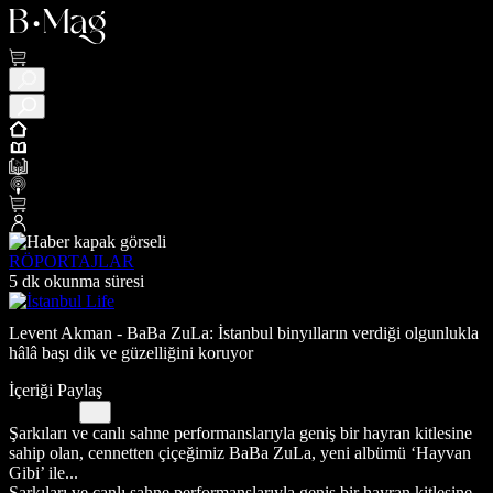
RÖPORTAJLAR
5 dk okunma süresi
Levent Akman - BaBa ZuLa: İstanbul binyılların verdiği olgunlukla
hâlâ başı dik ve güzelliğini koruyor
İçeriği Paylaş
Şarkıları ve canlı sahne performanslarıyla geniş bir hayran kitlesine
sahip olan, cennetten çiçeğimiz BaBa ZuLa, yeni albümü ‘Hayvan
Gibi’ ile...
Şarkıları ve canlı sahne performanslarıyla geniş bir hayran kitlesine