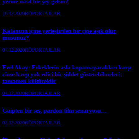
yerine nasıl bir şey gelsin?
16.12.2020
RÖPORTAJLAR
Kafanızın içine yerleştirilen bir çipe âşık olur
musunuz?
07.12.2020
RÖPORTAJLAR
Ezel Akay: Erkeklerin asla kopamayacakları karşı
cinse karşı yok edici bir şiddet gösterebilmeleri
tamamen kültüreldir
04.12.2020
RÖPORTAJLAR
Gaipten bir ses, pardon film senaryosu…
02.12.2020
RÖPORTAJLAR