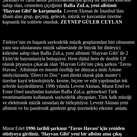
sahip olan, cennetten çiçeğimiz
BaBa ZuLa, yeni albümü
‘Hayvan Gibi’ ile karşımızda
. Levent Akman ile İstanbul’dan
ilham alan grup, geçmiş, gelecek, müzik ve kavramlar üzerine
kapsamlı bir sohbete oturduk.
ZEYNEP GÜLER CEYLAN
Türkiye’nin en başarılı saykodelik müzik gruplarından biri olmasının
yanı sıra uluslararası müzik sahnesinde de büyük bir dinleyici
kitlesine sahip olan BaBa ZuLa, yeni albümü ‘Hayvan Gibi’ ile 2
Ekim’de hayranlarıyla buluşuyor. Hem dijital hem de double LP
olarak piyasaya çıkacak olan ‘Hayvan Gibi’nin çıkış şarkısı ‘Tavus
Havası’. Albümün en önemli özelliği ise dünyaca ünlü Artone
stüdyolarında ‘Direct to Disc’ yani direkt olarak plak master’ı
üzerine kayıt teknolojisiyle, kesme, biçme ve edit yapılmadan tek
seferde kaydedilmesi. 1996 yılında Levent Akman, Murat Ertel ve
Emre Onel tarafından kurulan BaBa ZuLa, geleneksel Türk
enstrümanlarını kullanarak saykodelik altyapıları, Türk halk müziği
ve elektronik müzik unsurları ile birleştiriyor. Levent Akman yeni
albümü ve bu pandemik günlerin grup üzerindeki etkisini anlattı.
Murat Ertel
1996 tarihli şarkınız ‘Tavus Havası’ için yeniden
stüdyoya girdiniz. ‘Hayvan Gibi’ yeni bir albüm ama çıkış