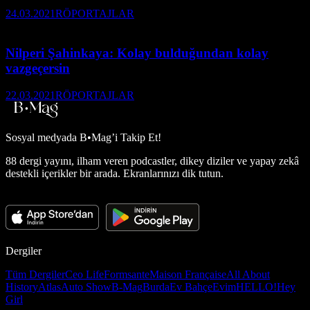
24.03.2021
RÖPORTAJLAR
Nilperi Şahinkaya: Kolay bulduğundan kolay
vazgeçersin
22.03.2021
RÖPORTAJLAR
Sosyal medyada
B•Mag’i Takip Et!
88 dergi yayını, ilham veren podcastler, dikey diziler ve yapay zekâ
destekli içerikler bir arada. Ekranlarınızı dik tutun.
Dergiler
Tüm Dergiler
Ceo Life
Formsante
Maison Française
All About
History
Atlas
Auto Show
B-Mag
Burda
Ev Bahçe
Evim
HELLO!
Hey
Girl