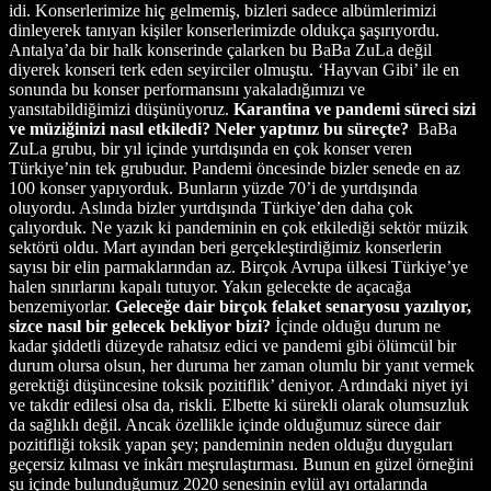
idi. Konserlerimize hiç gelmemiş, bizleri sadece albümlerimizi
dinleyerek tanıyan kişiler konserlerimizde oldukça şaşırıyordu.
Antalya’da bir halk konserinde çalarken bu BaBa ZuLa değil
diyerek konseri terk eden seyirciler olmuştu. ‘Hayvan Gibi’ ile en
sonunda bu konser performansını yakaladığımızı ve
yansıtabildiğimizi düşünüyoruz.
Karantina ve pandemi süreci sizi
ve müziğinizi nasıl etkiledi? Neler yaptınız bu süreçte?
BaBa
ZuLa grubu, bir yıl içinde yurtdışında en çok konser veren
Türkiye’nin tek grubudur. Pandemi öncesinde bizler senede en az
100 konser yapıyorduk. Bunların yüzde 70’i de yurtdışında
oluyordu. Aslında bizler yurtdışında Türkiye’den daha çok
çalıyorduk. Ne yazık ki pandeminin en çok etkilediği sektör müzik
sektörü oldu. Mart ayından beri gerçekleştirdiğimiz konserlerin
sayısı bir elin parmaklarından az. Birçok Avrupa ülkesi Türkiye’ye
halen sınırlarını kapalı tutuyor. Yakın gelecekte de açacağa
benzemiyorlar.
Geleceğe dair birçok felaket senaryosu yazılıyor,
sizce nasıl bir gelecek bekliyor bizi?
İçinde olduğu durum ne
kadar şiddetli düzeyde rahatsız edici ve pandemi gibi ölümcül bir
durum olursa olsun, her duruma her zaman olumlu bir yanıt vermek
gerektiği düşüncesine toksik pozitiflik’ deniyor. Ardındaki niyet iyi
ve takdir edilesi olsa da, riskli. Elbette ki sürekli olarak olumsuzluk
da sağlıklı değil. Ancak özellikle içinde olduğumuz sürece dair
pozitifliği toksik yapan şey; pandeminin neden olduğu duyguları
geçersiz kılması ve inkârı meşrulaştırması. Bunun en güzel örneğini
şu içinde bulunduğumuz 2020 senesinin eylül ayı ortalarında