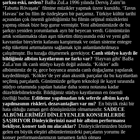
şarkısı eski, neden?
BaBa ZuLa 1996 yılında Derviş Zaim’in
‘Tabutta Rövaşata’ filmine müzikler yapmak üzere kuruldu. ‘Tavus
Havası’ ise bu film ile özdeşleşen bir parçamız. Türkiye kültür tarihi
açısından çok önemli gördüğümüz bu filmin orijinal müziklerini
yapmış olmak bize hep gurur vermiştir. Yeni albümümüzde de bu
şarkıyı yeniden yorumlamak ayrı bir heyecan verdi. Günümüzün
artık sonlanmakta olan aşırı tüketim dünyasında eski ve yeni gibi
kavramlar bireylerin kafasını karıştırmak ve onları sisteme entegre
edip tüketimi artırmalarını sağlamak için anlamlandırılmaya
çalışılmıştır. Bu tuzağa düşmemek gerekiyor.
Canlı stüdyo kaydı ile
bildiğimiz albüm kayıtlarının ne farkı var?
‘Hayvan gibi’ BaBa
ZuLa’nın ilk canlı stüdyo kaydı değil aslında. ‘Kökler’ adlı
albümümüz de üç gece boyunca anında canlı doğaçlama yapılarak
kaydedilmişti. ‘Kökler’de yer alan akustik parçalar da bu kayıtlardan
seçilmiş parçalardı. Günümüzde gelişen teknoloji ile kayıt sırasında
stüdyo ortamında yapılan hatalar daha sonra notasına kadar
düzeltilebilmektedir. Bildiğimiz stüdyo kayıtlarının en önemli
özelliği budur.
Editleme yapılmadan tek seferde albüm kaydı
yapılmasının riskleri, dezavantajları var mı?
En büyük riski bir
hata olduğu zaman geri dönüşünüzün olmamasıdır.
SADECE
ALBÜMLERİMİZİ DİNLEYENLER
KONSERLERDE
ŞAŞIRIYOR
Dinleyicilerinizi nasıl bir albüm performansı
bekliyor, konser tadı mı alacaklar?
Dinleyicilerimizden bizlere
gelen en büyük eleştiri albümlerimizdeki parçaların yorumu ile
konser performanslarımızın tamamen farklı olması