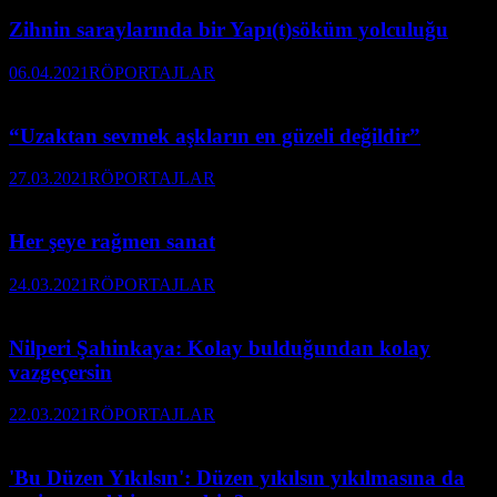
Zihnin saraylarında bir Yapı(t)söküm yolculuğu
06.04.2021
RÖPORTAJLAR
“Uzaktan sevmek aşkların en güzeli değildir”
27.03.2021
RÖPORTAJLAR
Her şeye rağmen sanat
24.03.2021
RÖPORTAJLAR
Nilperi Şahinkaya: Kolay bulduğundan kolay
vazgeçersin
22.03.2021
RÖPORTAJLAR
'Bu Düzen Yıkılsın': Düzen yıkılsın yıkılmasına da