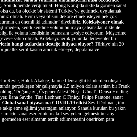
eç. Son dönemde vergi muafı Hong Kong’da sıklıkla görülen sanat
i olsa da, bu ölçekte bir sistemi Türkiye’ye getirmek, uygulamak
nınız olmalı. Evini veya ofisini dekore etmek isteyen pek çok
tırımın en önemli iki adımıdır” diyebiliriz.
Koleksiyoner olmak
eştirmeden, kendi kendine yolunu bulmaya çalışmadan dikte ile
 bilgi ile yolunu kendisinin bulmasını tavsiye ediyorum. Müşterime
erçeveye sahip olmalı. Koleksiyonerlik yolunda ilerleyenler bu
rlerin hangi açılardan desteğe ihtiyacı oluyor?
Türkiye’nin 20
rijinallik sertifikasına aracılık etmeye, depolama ve
lm Reyle, Haluk Akakçe, Jaume Plensa gibi isimlerden oluşan
ttında gerçekleşen bir çalışmayla 2.5 milyon dolara satılan bir Frank
Holding ‘Doğançay’, Özgener Ailesi ‘Neşet Günal’, Densa Holding
r, İlana Savdie, Tina Lechner, C Finley, Felipe Pantone; sanat
r.
Global sanat piyasasına COVID-19 etkisi
Sevil Dolmacı, tüm
takip etme eğilimi yarattığını anlatıyor. Sanatla kurulan bu yakın
kesim için sanat eserlerinin makul seviyelere gelmesinin satış
ni, görmeden eser almanın tercih edilmemesini önerirken para