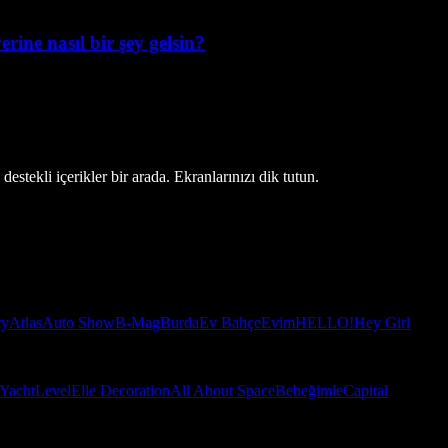
erine nasıl bir şey gelsin?
estekli içerikler bir arada. Ekranlarınızı dik tutun.
ry
Atlas
Auto Show
B-Mag
Burda
Ev Bahçe
Evim
HELLO!
Hey Girl
Yacht
Level
Elle Decoration
All About Space
Bebeğimle
Capital