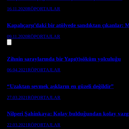
16.11.2020
RÖPORTAJLAR
Kapalıçarşı’daki bir atölyede sandıktan çıkanlar: 
09.11.2020
RÖPORTAJLAR
Zihnin saraylarında bir Yapı(t)söküm yolculuğu
06.04.2021
RÖPORTAJLAR
“Uzaktan sevmek aşkların en güzeli değildir”
27.03.2021
RÖPORTAJLAR
Nilperi Şahinkaya: Kolay bulduğundan kolay vazg
22.03.2021
RÖPORTAJLAR