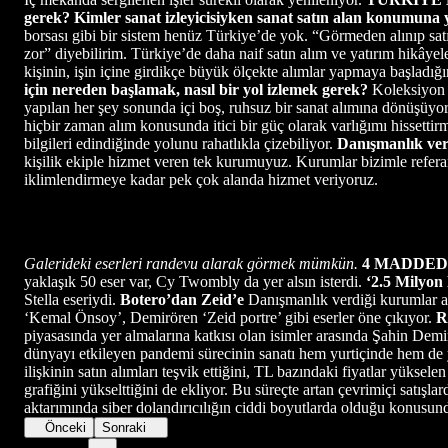
gerek? Kimler sanat izleyicisiyken sanat satın alan konumuna 
borsası gibi bir sistem henüz Türkiye’de yok. “Görmeden alınıp satı
zor” diyebilirim. Türkiye’de daha naif satın alım ve yatırım hikâye
kişinin, işin içine girdikçe büyük ölçekte alımlar yapmaya başladığ
için nereden başlamak, nasıl bir yol izlemek gerek?
Koleksiyon 
yapılan her şey sonunda içi boş, ruhsuz bir sanat alımına dönüşüyo
hiçbir zaman alım konusunda itici bir güç olarak varlığımı hissettir
bilgileri edindiğinde yolunu rahatlıkla çizebiliyor.
Danışmanlık verd
kişilik ekiple hizmet veren tek kurumuyuz. Kurumlar bizimle referans
iklimlendirmeye kadar pek çok alanda hizmet veriyoruz.
Galerideki eserleri randevu alarak görmek mümkün.
4 MADDED
yaklaşık 50 eser var, Cy Twombly da yer alsın isterdi.
‘2.5 Milyon
Stella eseriydi.
Botero’dan Zeid’e
Danışmanlık verdiği kurumlar a
‘Kemal Önsoy’, Demirören ‘Zeid portre’ gibi eserler öne çıkıyor.
R
piyasasında yer almalarına katkısı olan isimler arasında Şahin Demi
dünyayı etkileyen pandemi sürecinin sanatı hem yurtiçinde hem de yu
ilişkinin satın alımları teşvik ettiğini, TL bazındaki fiyatlar yüksel
grafiğini yükselttiğini de ekliyor. Bu süreçte artan çevrimiçi satış
aktarımında siber dolandırıcılığın ciddi boyutlarda olduğu konusun
Önceki
Sonraki