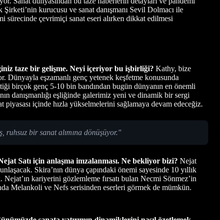
lıyor. Sanat dünyasından bu taze haberlerin detayları ve pandemi
Şirketi’nin kurucusu ve sanat danışmanı Sevil Dolmacı ile
i sürecinde çevrimiçi sanat eseri alırken dikkat edilmesi
iniz taze bir gelişme. Neyi içeriyor bu işbirliği?
Kathy, bize
iyor. Dünyayla eşzamanlı genç yetenek keşfetme konusunda
ettiği birçok genç 5-10 bin bandından bugün dünyanın en önemli
nın danışmanlığı eşliğinde galerimiz yeni ve dinamik bir sergi
anat piyasası içinde hızla yükselmelerini sağlamaya devam edeceğiz.
ş, ruhsuz bir sanat alımına dönüşüyor."
 Nejat Satı için anlaşma imzalanması. Ne bekliyor bizi?
Nejat
oğunlaşacak. Skira’nın dünya çapındaki önemi sayesinde 10 yıllık
ak. Nejat’ın kariyerini gözlemleme fırsatı bulan Necmi Sönmez’in
anında Melankoli ve Nefs serisinden eserleri görmek de mümkün.
ünümüzde sanata yatırımın dinamiklerini nasıl özetlemek