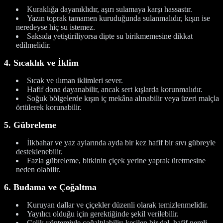
Kuraklığa dayanıklıdır, aşırı sulamaya karşı hassastır.
Yazın toprak tamamen kuruduğunda sulanmalıdır, kışın ise
neredeyse hiç su istemez.
Saksıda yetiştiriliyorsa dipte su birikmemesine dikkat
edilmelidir.
4. Sıcaklık ve İklim
Sıcak ve ılıman iklimleri sever.
Hafif dona dayanabilir, ancak sert kışlarda korunmalıdır.
Soğuk bölgelerde kışın iç mekâna alınabilir veya üzeri malçla
örtülerek korunabilir.
5. Gübreleme
İlkbahar ve yaz aylarında ayda bir kez hafif bir sıvı gübreyle
desteklenebilir.
Fazla gübreleme, bitkinin çiçek yerine yaprak üretmesine
neden olabilir.
6. Budama ve Çoğaltma
Kuruyan dallar ve çiçekler düzenli olarak temizlenmelidir.
Yayılıcı olduğu için gerektiğinde şekil verilebilir.
Çelik yöntemiyle çoğaltılabilir; kesilen bir dal, hafif nemli