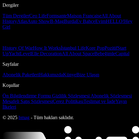
Dergiler
Tüm Dergiler
Ceo Life
Formsante
Maison Française
All About
History
Atlas
Auto Show
B-Mag
Burda
Ev Bahçe
Evim
HELLO!
Hey
Girl
History Of War
How It Works
İstanbul Life
Kore Pop
Pozitif
Start
Up
Yacht
Level
Elle Decoration
All About Space
Bebeğimle
Capital
Sayfalar
Abonelik Paketleri
Hakkımızda
Künye
Bize Ulaşın
Koşullar
Ön Bilgilendirme Formu
Gizlilik Sözleşmesi
Abonelik Sözleşmesi
Mesafeli Satış Sözleşmesi
Çerez Politikası
Teslimat ve İade
Yayın
İlkeleri
© 2025
bmag
- Tüm hakları saklıdır.