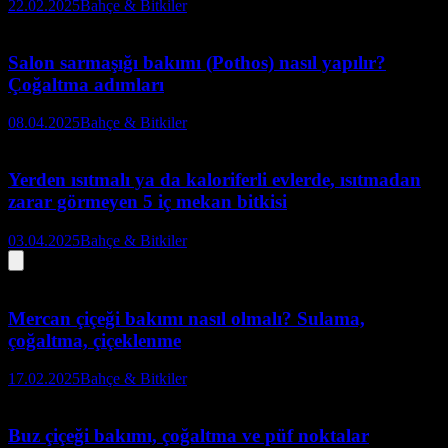
22.02.2025
Bahçe & Bitkiler
Salon sarmaşığı bakımı (Pothos) nasıl yapılır?
Çoğaltma adımları
08.04.2025
Bahçe & Bitkiler
Yerden ısıtmalı ya da kaloriferli evlerde, ısıtmadan
zarar görmeyen 5 iç mekan bitkisi
03.04.2025
Bahçe & Bitkiler
Mercan çiçeği bakımı nasıl olmalı? Sulama,
çoğaltma, çiçeklenme
17.02.2025
Bahçe & Bitkiler
Buz çiçeği bakımı, çoğaltma ve püf noktalar