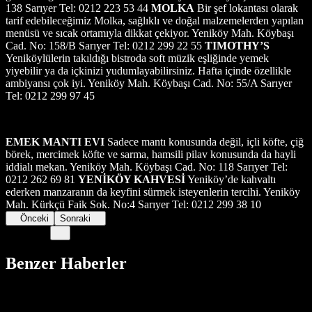
138 Sarıyer Tel: 0212 223 53 44
MOLKA
Bir şef lokantası olarak
tarif edebileceğimiz Molka, sağlıklı ve doğal malzemelerden yapılan
menüsü ve sıcak ortamıyla dikkat çekiyor. Yeniköy Mah. Köybaşı
Cad. No: 158/B Sarıyer Tel: 0212 299 22 55
TIMOTHY’S
Yeniköylülerin takıldığı bistroda soft müzik eşliğinde yemek
yiyebilir ya da içkinizi yudumlayabilirsiniz. Hafta içinde özellikle
ambiyansı çok iyi. Yeniköy Mah. Köybaşı Cad. No: 55/A Sarıyer
Tel: 0212 299 97 45
EMEK MANTI EVI
Sadece mantı konusunda değil, içli köfte, çiğ
börek, mercimek köfte ve sarma, hamsili pilav konusunda da hayli
iddialı mekan. Yeniköy Mah. Köybaşı Cad. No: 118 Sarıyer Tel:
0212 262 69 81
YENİKÖY KAHVESİ
Yeniköy’de kahvaltı
ederken manzaranın da keyfini sürmek isteyenlerin tercihi. Yeniköy
Mah. Kürkçü Faik Sok. No:4 Sarıyer Tel: 0212 299 38 10
Önceki
Sonraki
Benzer Haberler