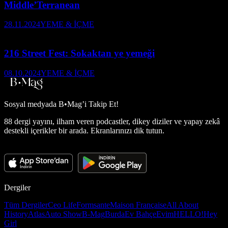
Middle’Terranean
28.11.2024
YEME & İÇME
216 Street Fest: Sokaktan ye yemeği
08.10.2024
YEME & İÇME
Sosyal medyada
B•Mag’i Takip Et!
88 dergi yayını, ilham veren podcastler, dikey diziler ve yapay zekâ
destekli içerikler bir arada. Ekranlarınızı dik tutun.
Dergiler
Tüm Dergiler
Ceo Life
Formsante
Maison Française
All About
History
Atlas
Auto Show
B-Mag
Burda
Ev Bahçe
Evim
HELLO!
Hey
Girl