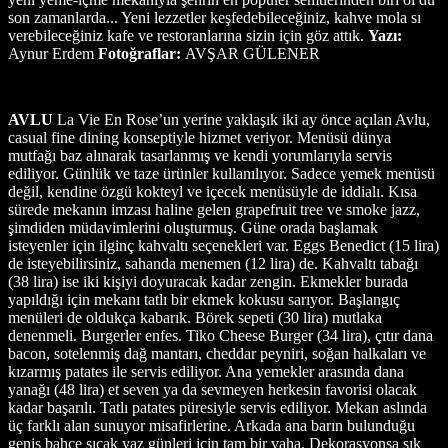
son zamanlarda... Yeni lezzetler keşfedebileceğiniz, kahve mola sı
verebileceğiniz kafe ve restoranlarına sizin için göz attık.
Yazı:
Aynur Erdem
Fotoğraflar:
AVŞAR GÜLENER
AVLU
La Vie En Rose’un yerine yaklaşık iki ay önce açılan Avlu,
casual fine dining konseptiyle hizmet veriyor. Menüsü dünya
mutfağı baz alınarak tasarlanmış ve kendi yorumlarıyla servis
ediliyor. Günlük ve taze ürünler kullanılıyor. Sadece yemek menüsü
değil, kendine özgü kokteyl ve içecek menüsüyle de iddialı. Kısa
sürede mekanın imzası haline gelen grapefruit tree ve smoke jazz,
şimdiden müdavimlerini oluşturmuş. Güne orada başlamak
isteyenler için ilginç kahvaltı seçenekleri var. Eggs Benedict (15 lira)
de isteyebilirsiniz, sahanda menemen (12 lira) de. Kahvaltı tabağı
(38 lira) ise iki kişiyi doyuracak kadar zengin. Ekmekler burada
yapıldığı için mekanı tatlı bir ekmek kokusu sarıyor. Başlangıç
menüleri de oldukça kabarık. Börek sepeti (30 lira) mutlaka
denenmeli. Burgerler enfes. Tiko Cheese Burger (34 lira), çıtır dana
bacon, sotelenmiş dağ mantarı, cheddar peyniri, soğan halkaları ve
kızarmış patates ile servis ediliyor. Ana yemekler arasında dana
yanağı (48 lira) et seven ya da sevmeyen herkesin favorisi olacak
kadar başarılı. Tatlı patates püresiyle servis ediliyor. Mekan aslında
üç farklı alan sunuyor misafirlerine. Arkada ana barın bulunduğu
geniş bahçe sıcak yaz günleri için tam bir vaha. Dekorasyonsa şık