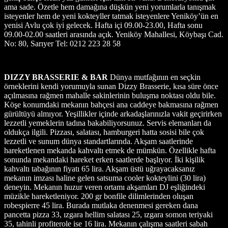
ama sade. Özetle hem damağına düşkün yeni yorumlarla tanışmak
isteyenler hem de yeni kokteyller tatmak isteyenlere Yeniköy’ün en
yenisi Avlu çok iyi gelecek. Hafta içi 09.00-23.00, Hafta sonu
09.00-02.00 saatleri arasında açık. Yeniköy Mahallesi, Köybaşı Cad.
No: 80, Sarıyer Tel: 0212 223 28 58
DIZZY BRASSERIE & BAR
Dünya mutfağının en seçkin
örneklerini kendi yorumuyla sunan Dizzy Brasserie, kısa süre önce
açılmasına rağmen mahalle sakinlerinin buluşma noktası oldu bile.
Köşe konumdaki mekanın bahçesi ana caddeye bakmasına rağmen
gürültüyü almıyor. Yeşillikler içinde arkadaşlarınızla vakit geçirirken
lezzetli yemeklerin tadına bakabiliyorsunuz. Servis elemanları da
oldukça ilgili. Pizzası, salatası, hamburgeri hatta sosisi bile çok
lezzetli ve sunum dünya standartlarında. Akşam saatlerinde
hareketlenen mekanda kahvaltı etmek de mümkün. Özellikle hafta
sonunda mekandaki hareket erken saatlerde başlıyor. İki kişilik
kahvaltı tabağının fiyatı 65 lira. Akşam üstü uğrayacaksanız
mekanın imzası haline gelen satsuma cooler kokteylini (30 lira)
deneyin. Mekanın huzur veren ortamı akşamları DJ eşliğindeki
müzikle hareketleniyor. 200 gr bonfile dilimlerinden oluşan
robespierre 45 lira. Burada mutlaka denenmesi gereken dana
pancetta pizza 33, ızgara hellim salatası 25, ızgara somon teriyaki
35, tahinli profiterole ise 16 lira. Mekanın çalışma saatleri sabah