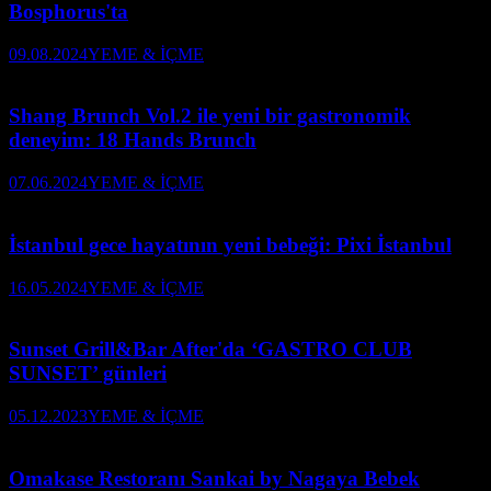
Bosphorus'ta
09.08.2024
YEME & İÇME
Shang Brunch Vol.2 ile yeni bir gastronomik
deneyim: 18 Hands Brunch
07.06.2024
YEME & İÇME
İstanbul gece hayatının yeni bebeği: Pixi İstanbul
16.05.2024
YEME & İÇME
Sunset Grill&Bar After'da ‘GASTRO CLUB
SUNSET’ günleri
05.12.2023
YEME & İÇME
Omakase Restoranı Sankai by Nagaya Bebek