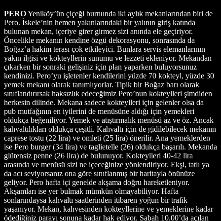
PERO
Yeniköy’ün çiçeği burnunda iki aylık mekanlarından biri de
Pero. İskele’nin hemen yakınlarındaki bir yalının giriş katında
bulunan mekan, içeriye girer girmez sizi anında ele geçiriyor.
Öncelikle mekanın kendine özgü dekorasyonu, sonrasında da
Boğaz’a hakim terası çok etkileyici. Bunlara servis elemanlarının
yakın ilgisi ve kokteyllerin sunumu ve lezzeti ekleniyor. Mekandan
çıkarken bir sonraki gelişiniz için plan yaparken buluyorsunuz
kendinizi. Pero’yu işletenler kendilerini yüzde 70 kokteyl, yüzde 30
yemek mekanı olarak tanımlıyorlar. Tipik bir Boğaz barı olarak
sınıflandırırsak haksızlık edeceğimiz Pero’nun kokteylleri şimdiden
herkesin dilinde. Mekana sadece kokteylleri için gelenler olsa da
pub mutfağının en iyilerini de menüsüne aldığı için yemekleri
oldukça beğeniliyor. Yemek ve atıştırmalık menüsü az ve öz. Ancak
kahvaltılıkları oldukça çeşitli. Kahvaltı için de gidilebilecek mekanın
caprese tostu (22 lira) ve omleti (25 lira) önerilir. Ana yemeklerden
ise Pero burger (34 lira) ve taglietelle (26) oldukça başarılı. Mekanda
glütensiz penne (26 lira) de bulunuyor. Kokteylleri 40-42 lira
arasında ve menüsü sizi ne içeceğinize yönlendiriyor. Ekşi, tatlı ya
da acı seviyorsanız ona göre sınıflanmış bir haritayla önünüze
geliyor. Pero hafta içi genelde akşama doğru hareketleniyor.
Akşamları ise yer bulmak mümkün olmayabiliyor. Hafta
sonlarındaysa kahvaltı saatlerinden itibaren yoğun bir trafik
yaşanıyor. Mekan, kahvesinden kokteyllerine ve yemeklerine kadar
ödediğiniz parayı sonuna kadar hak ediyor. Sabah 10.00’da açılan