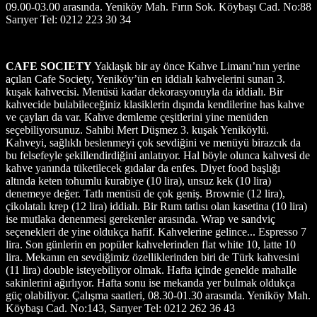
09.00-03.00 arasında. Yeniköy Mah. Fırın Sok. Köybaşı Cad. No:88
Sarıyer Tel: 0212 223 30 34
CAFE SOCIETY
Yaklaşık bir ay önce Kahve Limanı’nın yerine
açılan Cafe Society, Yeniköy’ün en iddialı kahvelerini sunan 3.
kuşak kahvecisi. Menüsü kadar dekorasyonuyla da iddialı. Bir
kahvecide bulabileceğiniz klasiklerin dışında kendilerine has kahve
ve çayları da var. Kahve demleme çeşitlerini yine menüden
seçebiliyorsunuz. Sahibi Mert Düşmez 3. kuşak Yeniköylü.
Kahveyi, sağlıklı beslenmeyi çok sevdiğini ve menüyü birazcık da
bu felsefeyle şekillendirdiğini anlatıyor. Hal böyle olunca kahvesi de
kahve yanında tüketilecek gıdalar da enfes. Diyet food başlığı
altında keten tohumlu kurabiye (10 lira), unsuz kek (10 lira)
denemeye değer. Tatlı menüsü de çok geniş. Brownie (12 lira),
çikolatalı krep (12 lira) iddialı. Bir Rum tatlısı olan kasetina (10 lira)
ise mutlaka denenmesi gerekenler arasında. Wrap ve sandviç
seçenekleri de yine oldukça hafif. Kahvelerine gelince... Espresso 7
lira. Son günlerin en popüler kahvelerinden flat white 10, latte 10
lira. Mekanın en sevdiğimiz özelliklerinden biri de Türk kahvesini
(11 lira) double isteyebiliyor olmak. Hafta içinde genelde mahalle
sakinlerini ağırlıyor. Hafta sonu ise mekanda yer bulmak oldukça
güç olabiliyor. Çalışma saatleri, 08.30-01.30 arasında. Yeniköy Mah.
Köybaşı Cad. No:143, Sarıyer Tel: 0212 262 36 43