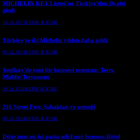
MICHELIN KEY Listesi’ne Türkiye’den 26 otel
girdi
10.10.2025
YEME & İÇME
Türkiye'ye iki Michelin yıldızı daha geldi
05.12.2024
YEME & İÇME
Yeşilköy'de yeni bir konsept restoran: Terra
Middle’Terranean
28.11.2024
YEME & İÇME
216 Street Fest: Sokaktan ye yemeği
08.10.2024
YEME & İÇME
Dünyanın en iyi pasta şefi Four Seasons Hotel