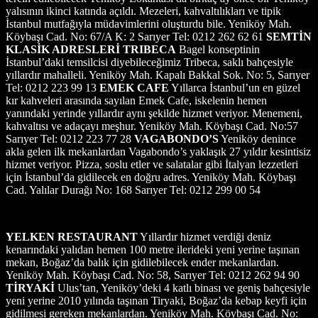
yalısının ikinci katında açıldı. Mezeleri, kahvaltılıkları ve tipik
İstanbul mutfağıyla müdavimlerini oluşturdu bile. Yeniköy Mah.
Köybaşı Cad. No: 67/A K: 2 Sarıyer Tel: 0212 262 62 61
SEMTİN
KLASİK ADRESLERİ
TRIBECA
Bagel konseptinin
İstanbul’daki temsilcisi diyebileceğimiz Tribeca, saklı bahçesiyle
yıllardır mahalleli. Yeniköy Mah. Kapalı Bakkal Sok. No: 5, Sarıyer
Tel: 0212 223 99 13
EMEK CAFE
Yıllarca İstanbul’un en güzel
kır kahveleri arasında sayılan Emek Cafe, iskelenin hemen
yanındaki yerinde yıllardır aynı şekilde hizmet veriyor. Menemeni,
kahvaltısı ve adaçayı meşhur. Yeniköy Mah. Köybaşı Cad. No:57
Sarıyer Tel: 0212 223 77 28
VAGABONDO’S
Yeniköy denince
akla gelen ilk mekanlardan Vagabondo’s yaklaşık 27 yıldır kesintisiz
hizmet veriyor. Pizza, soslu etler ve salatalar gibi İtalyan lezzetleri
için İstanbul’da gidilecek en doğru adres. Yeniköy Mah. Köybaşı
Cad. Yalılar Durağı No: 168 Sarıyer Tel: 0212 299 00 54
YELKEN RESTAURANT
Yıllardır hizmet verdiği deniz
kenarındaki yalıdan hemen 100 metre ilerideki yeni yerine taşınan
mekan, Boğaz’da balık için gidilebilecek ender mekanlardan.
Yeniköy Mah. Köybaşı Cad. No: 58, Sarıyer Tel: 0212 262 94 90
TİRYAKİ
Ulus’tan, Yeniköy’deki 4 katlı binası ve geniş bahçesiyle
yeni yerine 2010 yılında taşınan Tiryaki, Boğaz’da kebap keyfi için
gidilmesi gereken mekanlardan. Yeniköy Mah. Köybaşı Cad. No: