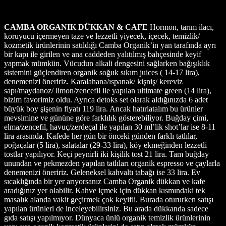
CAMBA ORGANIK DÜKKAN & CAFE
Hormon, tarım ilacı,
koruyucu içermeyen taze ve lezzetli yiyecek, içecek, temizlik/
kozmetik ürünlerinin satıldığı Camba Organik’in yan tarafında ayrı
bir kapı ile girilen ve ana caddeden yalıtılmış bahçesinde keyif
yapmak mümkün. Vücudun alkali dengesini sağlarken bağışıklık
sistemini güçlendiren organik soğuk sıkım juices ( 14-17 lira),
denemenizi öneririz. Karalahana/ıspanak/ kişniş/ kereviz
sapı/maydanoz/ limon/zencefil ile yapılan ultimate green (14 lira),
bizim favorimiz oldu. Ayrıca detoks set olarak aldığınızda 6 adet
büyük boy şişenin fiyatı 119 lira. Ancak hatırlatalım bu ürünler
mevsimine ve gününe göre farklılık gösterebiliyor. Buğday çimi,
elma/zencefil, havuç/zerdeçal ile yapılan 30 ml’lik shot’lar ise 8-11
lira arasında. Kafede her gün bir önceki günden farklı tatlılar,
poğaçalar (5 lira), salatalar (29-33 lira), köy ekmeğinden lezzetli
tostlar yapılıyor. Keçi peynirli iki kişilik tost 21 lira. Tam buğday
unundan ve pekmezden yapılan tatlıları organik espresso ve çaylarla
denemenizi öneririz. Geleneksel kahvaltı tabağı ise 33 lira. Ev
sıcaklığında bir yer arıyorsanız Camba Organik dükkan ve kafe
aradığınız yer olabilir. Kahve içmek için dükkan kısmındaki tek
masalık alanda vakit geçirmek çok keyifli. Burada otururken satışı
yapılan ürünleri de inceleyebilirsiniz. Bu arada dükkanda sadece
gıda satışı yapılmıyor. Dünyaca ünlü organik temizlik ürünlerinin