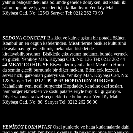
yalının bahçesindeki ana bölümde genelde doluyken, üst kataki iki
salon toplantı ve iş yemekleri için kullanılıyor. Yeniköy Mah.
Köybaşı Cad. No: 125/B Sarıyer Tel: 0212 262 70 90
SEDONA CONCEPT
Bisiklet ve kahve aşkını bir potada öğüten
İstanbul’un en özgün kafelerinden. Misafirlerine bisiklet kültürünü
de aşılamayı görev edinmiş mekandan bisiklet de
kiralayabiliyorsunuz. Bisikletle çıktıysanız molanızı burada vermek
en güzeli. Yeniköy Mah. Köybaşı Cad. No: 136 Tel: 0212 262 44
44
MEAT CO HOUSE
Etsevenlerin yeni adresi Meat Co House
da semtin çiçeği burnunda bir diğer mekanı. Etleri çok lezzetli,
servis hızlı, garsonları güleryüzlü. Yeniköy Mah. Köybaşı Cad. No:
128 Sarıyer Tel: 0212 299 98 63
HOPDADDY BURGER
Mahallenin yeni nesil burgercisi Hopdaddy, kendine özel sosları,
hamburger ekmekleri ve soslu patatesleriyle büyük ilgi görüyor.
Diyet yapanalara özel seçenekleri de bulunuyor. Yeniköy Mah.
Köybaşı Cad. No: 88, Sarıyer Tel: 0212 262 56 00
YENİKÖY LOKANTASI
Özel günlerde ve hatta kutlamalarda dahi
tercih edilebilecek Yeniköy Lokantası da birkaç ay önce bir Yeniköy