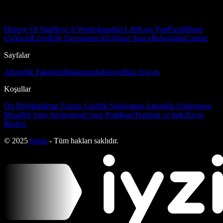
History Of War
How It Works
İstanbul Life
Kore Pop
Pozitif
Start
Up
Yacht
Level
Elle Decoration
All About Space
Bebeğimle
Capital
Sayfalar
Abonelik Paketleri
Hakkımızda
Künye
Bize Ulaşın
Koşullar
Ön Bilgilendirme Formu
Gizlilik Sözleşmesi
Abonelik Sözleşmesi
Mesafeli Satış Sözleşmesi
Çerez Politikası
Teslimat ve İade
Yayın
İlkeleri
© 2025
bmag
- Tüm hakları saklıdır.