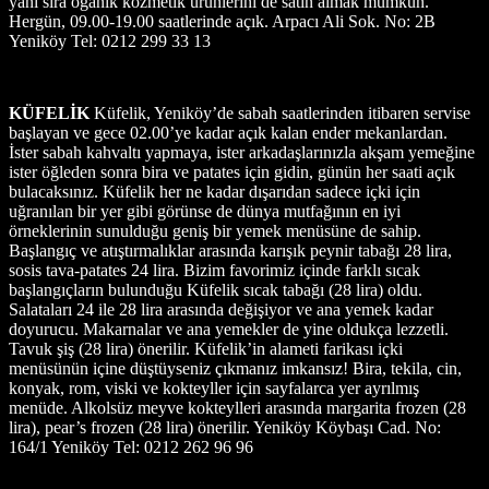
yanı sıra oganik kozmetik ürünlerini de satın almak mümkün.
Hergün, 09.00-19.00 saatlerinde açık. Arpacı Ali Sok. No: 2B
Yeniköy Tel: 0212 299 33 13
KÜFELİK
Küfelik, Yeniköy’de sabah saatlerinden itibaren servise
başlayan ve gece 02.00’ye kadar açık kalan ender mekanlardan.
İster sabah kahvaltı yapmaya, ister arkadaşlarınızla akşam yemeğine
ister öğleden sonra bira ve patates için gidin, günün her saati açık
bulacaksınız. Küfelik her ne kadar dışarıdan sadece içki için
uğranılan bir yer gibi görünse de dünya mutfağının en iyi
örneklerinin sunulduğu geniş bir yemek menüsüne de sahip.
Başlangıç ve atıştırmalıklar arasında karışık peynir tabağı 28 lira,
sosis tava-patates 24 lira. Bizim favorimiz içinde farklı sıcak
başlangıçların bulunduğu Küfelik sıcak tabağı (28 lira) oldu.
Salataları 24 ile 28 lira arasında değişiyor ve ana yemek kadar
doyurucu. Makarnalar ve ana yemekler de yine oldukça lezzetli.
Tavuk şiş (28 lira) önerilir. Küfelik’in alameti farikası içki
menüsünün içine düştüyseniz çıkmanız imkansız! Bira, tekila, cin,
konyak, rom, viski ve kokteyller için sayfalarca yer ayrılmış
menüde. Alkolsüz meyve kokteylleri arasında margarita frozen (28
lira), pear’s frozen (28 lira) önerilir. Yeniköy Köybaşı Cad. No:
164/1 Yeniköy Tel: 0212 262 96 96