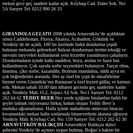
mekan gece geç saatlere kadar açık. Köybaşı Cad. Daire Sok. No:
5A Sarıyer Tel: 0212 900 26 33
GIRANDOLA GELATO
2008 yılında Arnavutköy’de açıldıktan
sonra Caddebostan, Florya, Akasya, Acıbadem, Göktürk ve
Yeniköy’de de açıldı. 100’ün üzerinde farklı dondurma çeşidi
bulunan mekanda geleneksel İtalyan dondurması üretim tekniği ve
mevsim meyveleri kullanılarak yeni lezzetler yaratılmaya çalışılıyor.
Dondurmaların içinde katkı maddesi, boya, aroma ve hazır baz
kullanılmıyor. Çok sayıda sorbe seçenekleri bulunuyor. Tarçın elma,
tiramisu, çiko sorbe, kazandibi, Bodrum mandalina, sütlü ayva en
çok beğenilenler arasında. Her ay özel bir çeşit ile misafirlerine
hizmet veren Girandola’nın Ramazan’a özel lezzeti güllaç ve kırmızı
erik. Mekan sabah 10.00’dan itibaren gecenin geç saatlerine kadar
açık. Yeniköy Mah. O-2, Arpacı Ali Sok. No:1 Sarıyer Tel: 0212
262 64 62
TEDDY BEER
Her yerde içtiğiniz biralardan farklı bir
şeyler tatmak istiyorsanız birkaç kattan oluşan Teddy Beer’a
mutlaka uğramalısınız. Hafta içinde mahallenin mütevazı biracısı
kıvamındaki mekan hafta sonlarında biraseverlerin akınına uğruyor.
Yeniköy Mah. Köybaşı Cad. No: 159 Sarıyer Tel: 0212 262 62 30
ARNAVUTKÖY BALIKÇISI
Arnavutköy Balıkçısı ikinci
şubesini Yeniköy’de açmayı uygun bulmuş. Boğaz’a hakim bir