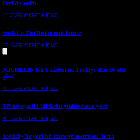
Otel’de açıldı
13.05.2023
YEME & İÇME
SushiCo Zen'de bir tatlı huzur
17.12.2022
YEME & İÇME
MICHELIN KEY Listesi’ne Türkiye’den 26 otel
girdi
10.10.2025
YEME & İÇME
Türkiye'ye iki Michelin yıldızı daha geldi
05.12.2024
YEME & İÇME
Yeşilköy'de yeni bir konsept restoran: Terra