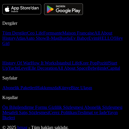
Dergiler
Tüm Dergiler
Ceo Life
Formsante
Maison Française
All About
History
Atlas
Auto Show
B-Mag
Burda
Ev Bahçe
Evim
HELLO!
Hey
Girl
History Of War
How It Works
İstanbul Life
Kore Pop
Pozitif
Start
Up
Yacht
Level
Elle Decoration
All About Space
Bebeğimle
Capital
Sayfalar
Abonelik Paketleri
Hakkımızda
Künye
Bize Ulaşın
Koşullar
Ön Bilgilendirme Formu
Gizlilik Sözleşmesi
Abonelik Sözleşmesi
Mesafeli Satış Sözleşmesi
Çerez Politikası
Teslimat ve İade
Yayın
İlkeleri
© 2025
bmag
- Tüm hakları saklıdır.