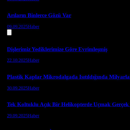
Arıların Binlerce Gözü Var
09.09.2025
Haber
Dişlerimiz Yediklerimize Göre Evrimleşmiş
22.10.2025
Haber
Plastik Kaplar Mikrodalgada Isıtıldığında Milyarla
30.09.2025
Haber
Tek Koltuklu Açık Bir Helikopterde Uçmak Gerçek B
29.09.2025
Haber