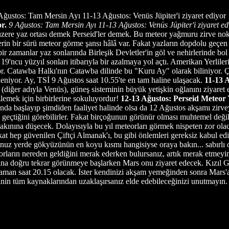
Ağustos: Tam Mersin Ayı 11-13 Ağustos: Venüs Jüpiter'i ziyaret ediyor 
r.
9 Ağustos: Tam Mersin Ayı
11-13 Ağustos: Venüs Jüpiter'i ziyaret ed
 üzere yaz ortası demek Perseid'ler demek. Bu meteor yağmuru zirve nokt
erin bir sürü meteor görme şansı hâlâ var. Fakat yazların dopdolu geçen 
bir zamanlar yaz sonlarında Birleşik Devletler'in göl ve nehirlerinde bol
ncu yüzyıl sonları itibarıyla bir azalmaya yol açtı. Amerikan Yerlileri'
uyor. Catawba Halkı'nın Catawba dilinde bu "Kuru Ay" olarak biliniyor
niyor. Ay, TSİ 9 Ağustos saat 10.55'te en tam haline ulaşacak.
11-13 
ı (diğer adıyla Venüs), güneş sisteminin büyük yetişkin oğlanını ziyare
izlemek için birbirlerine sokuluyordur!
12-13 Ağustos: Perseid Meteo
a başlayıp şimdiden faaliyet halinde olsa da 12 Ağustos akşamı zirve
geçtiğini görebilirler. Fakat birçoğunun görünür olması muhtemel değil.
 yakınına düşecek. Dolayısıyla bu yıl meteorları görmek nispeten zor ol
 hep güvenilen Çiftçi Almanak'ı, bu gibi önlemleri gereksiz kabul ediyo
ğunuz yerde gökyüzünün en koyu kısmı hangisiyse oraya bakın... sabırlı o
eorların nereden geldiğini merak ederken bulursanız, artık merak etmeyi
na doğru tekrar görünmeye başlarken Mars onu ziyaret edecek. Kızıl Ge
zaman saat 20.15 olacak. İster kendinizi akşam yemeğinden sonra Mars'a b
liğinin tüm kaynaklarından uzaklaşırsanız elde edebileceğinizi unutmayı