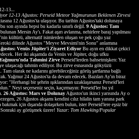
12-13...
iyor
12-13 Ağustos: Perseid Meteor Yağmurunun Beklenen Zirvesi
asına 12 Ağustos'ta ulaşıyor. Bu tarihin Ağustos'taki dolunaya
bu son ayında hepsi bu kadarla sınırlı değil.
9 Ağustos: Tam
 bulunan Mersin Ay'ı. Fakat aşırı avlanma, nehirlere baraj yapılması
nin kültürü, alternatif isimlerden oluşan ve pek çoğu yaz
. Çeroki dilinde Ağustos "Meyve Mevsimi'nin Sonu" anlamına
Ağustos: Venüs Jüpiter'i Ziyaret Ediyor
Bu ayın en dikkat çekici
t edecek. Her iki akşamda da Venüs ve Jüpiter, doğu ufku
r Yağmuru'nda Tahmini Zirve
Perseid'lerden bahsetmişken: Yaz
ye ulaşacağı tahmin ediliyor. Bu zirve esnasında gökyüzü
 Tam olarak ne kadarını görebileceğiniz görüş şartlarına bağlı
acak. Yağmur 24 Ağustos'ta da devam edecek. Bazıları Ay'ın biraz
r: "Herhangi bir şehrin ışıklarından uzaklaşırsanız Perseid'leri
lun." Neyi seçerseniz seçin, kaçırmayın: Perseid'ler bu yıl
n.
26 Ağustos: Mars ve Dolunay
Ağustos'un ikinci yarısında Ay o
zegen, 26 Ağustos akşamı kendini cılız hilalin tam yanına park
akmak için dışarıda dolaşırken bulun, ister Perseid'lere eşsiz bir
n. Sonraki ay görüşmek üzere!
Yazar: Tom Hawking/Popular