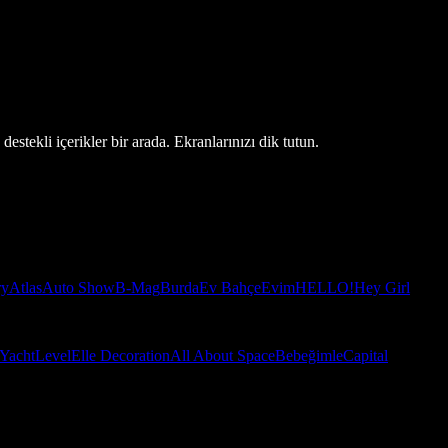
estekli içerikler bir arada. Ekranlarınızı dik tutun.
ry
Atlas
Auto Show
B-Mag
Burda
Ev Bahçe
Evim
HELLO!
Hey Girl
Yacht
Level
Elle Decoration
All About Space
Bebeğimle
Capital