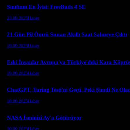
Sınıfının En İyisi: FreeBuds 4 SE
23.09.2025
Haber
21 Gün Pil Ömrü Sunan Akıllı Saat Sahneye Çıktı
19.09.2025
Haber
Eski İnsanlar Avrupa'ya Türkiye'deki Kara Köprü
19.09.2025
Haber
ChatGPT, Turing Testi'ni Geçti. Peki Şimdi Ne Ola
18.09.2025
Haber
NASA İsminizi Ay'a Götürüyor
10.09.2025
Haber