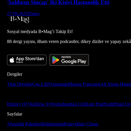
'Saldıran Sincap' İki Kişiyi Hastanelik Etti
27.09.2025
Haber
Sosyal medyada
B•Mag’i Takip Et!
88 dergi yayını, ilham veren podcastler, dikey diziler ve yapay zekâ d
Dergiler
Tüm Dergiler
Ceo Life
Formsante
Maison Française
All About Histo
History Of War
How It Works
İstanbul Life
Kore Pop
Pozitif
Start Up
Sayfalar
Abonelik Paketleri
Hakkımızda
Künye
Bize Ulaşın