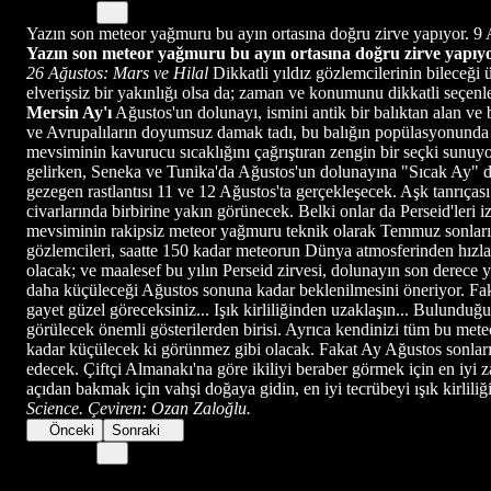
Yazın son meteor yağmuru bu ayın ortasına doğru zirve yapıyor. 9 
Yazın son meteor yağmuru bu ayın ortasına doğru zirve yapıyo
26 Ağustos: Mars ve Hilal
Dikkatli yıldız gözlemcilerinin bileceği
elverişsiz bir yakınlığı olsa da; zaman ve konumunu dikkatli seçenl
Mersin Ay'ı
Ağustos'un dolunayı, ismini antik bir balıktan alan ve 
ve Avrupalıların doyumsuz damak tadı, bu balığın popülasyonunda 19'
mevsiminin kavurucu sıcaklığını çağrıştıran zengin bir seçki sun
gelirken, Seneka ve Tunika'da Ağustos'un dolunayına "Sıcak Ay" de
gezegen rastlantısı 11 ve 12 Ağustos'ta gerçekleşecek. Aşk tanrıças
civarlarında birbirine yakın görünecek. Belki onlar da Perseid'leri 
mevsiminin rakipsiz meteor yağmuru teknik olarak Temmuz sonlarınd
gözlemcileri, saatte 150 kadar meteorun Dünya atmosferinden hızla 
olacak; ve maalesef bu yılın Perseid zirvesi, dolunayın son derece
daha küçüleceği Ağustos sonuna kadar beklenilmesini öneriyor. Fakat
gayet güzel göreceksiniz... Işık kirliliğinden uzaklaşın... Bulundu
görülecek önemli gösterilerden birisi. Ayrıca kendinizi tüm bu met
kadar küçülecek ki görünmez gibi olacak. Fakat Ay Ağustos sonları
edecek. Çiftçi Almanakı'na göre ikiliyi beraber görmek için en iyi 
açıdan bakmak için vahşi doğaya gidin, en iyi tecrübeyi ışık kirli
Science. Çeviren: Ozan Zaloğlu.
Önceki
Sonraki