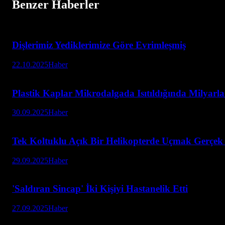
Benzer Haberler
Dişlerimiz Yediklerimize Göre Evrimleşmiş
22.10.2025
Haber
Plastik Kaplar Mikrodalgada Isıtıldığında Milyarla
30.09.2025
Haber
Tek Koltuklu Açık Bir Helikopterde Uçmak Gerçek B
29.09.2025
Haber
'Saldıran Sincap' İki Kişiyi Hastanelik Etti
27.09.2025
Haber