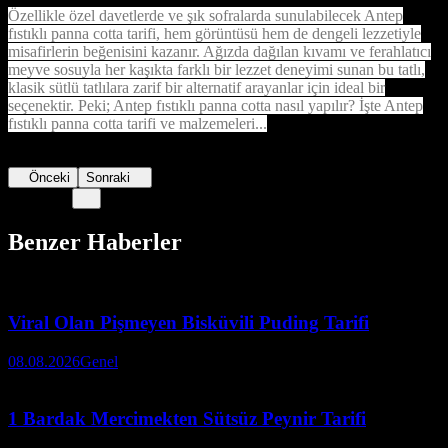
Özellikle özel davetlerde ve şık sofralarda sunulabilecek Antep
fıstıklı panna cotta tarifi, hem görüntüsü hem de dengeli lezzetiyle
misafirlerin beğenisini kazanır. Ağızda dağılan kıvamı ve ferahlatıcı
meyve sosuyla her kaşıkta farklı bir lezzet deneyimi sunan bu tatlı,
klasik sütlü tatlılara zarif bir alternatif arayanlar için ideal bir
seçenektir. Peki; Antep fıstıklı panna cotta nasıl yapılır? İşte Antep
fıstıklı panna cotta tarifi ve malzemeleri...
Önceki
Sonraki
Benzer Haberler
Viral Olan Pişmeyen Bisküvili Puding Tarifi
08.08.2026
Genel
1 Bardak Mercimekten Sütsüz Peynir Tarifi