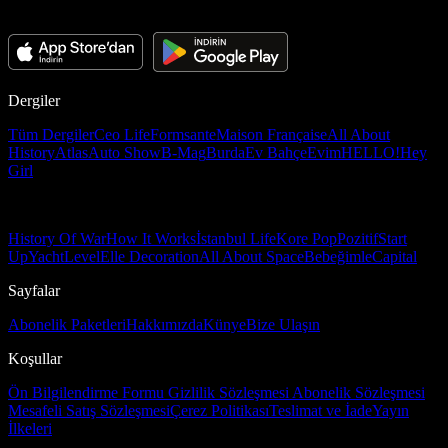
Dergiler
Tüm Dergiler
Ceo Life
Formsante
Maison Française
All About
History
Atlas
Auto Show
B-Mag
Burda
Ev Bahçe
Evim
HELLO!
Hey
Girl
History Of War
How It Works
İstanbul Life
Kore Pop
Pozitif
Start
Up
Yacht
Level
Elle Decoration
All About Space
Bebeğimle
Capital
Sayfalar
Abonelik Paketleri
Hakkımızda
Künye
Bize Ulaşın
Koşullar
Ön Bilgilendirme Formu
Gizlilik Sözleşmesi
Abonelik Sözleşmesi
Mesafeli Satış Sözleşmesi
Çerez Politikası
Teslimat ve İade
Yayın
İlkeleri