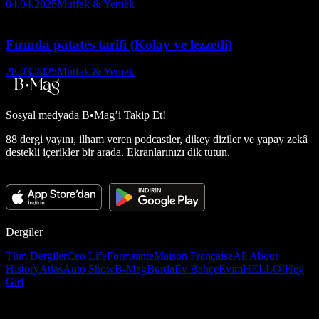
04.04.2025
Mutfak & Yemek
Fırında patates tarifi (Kolay ve lezzetli)
28.03.2025
Mutfak & Yemek
Sosyal medyada
B•Mag’i Takip Et!
88 dergi yayını, ilham veren podcastler, dikey diziler ve yapay zekâ
destekli içerikler bir arada. Ekranlarınızı dik tutun.
Dergiler
Tüm Dergiler
Ceo Life
Formsante
Maison Française
All About
History
Atlas
Auto Show
B-Mag
Burda
Ev Bahçe
Evim
HELLO!
Hey
Girl