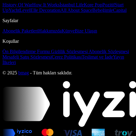
History Of War
How It Works
İstanbul Life
Kore Pop
Pozitif
Start
Up
Yacht
Level
Elle Decoration
All About Space
Bebeğimle
Capital
Sayfalar
Abonelik Paketleri
Hakkımızda
Künye
Bize Ulaşın
Koşullar
Ön Bilgilendirme Formu
Gizlilik Sözleşmesi
Abonelik Sözleşmesi
Mesafeli Satış Sözleşmesi
Çerez Politikası
Teslimat ve İade
Yayın
İlkeleri
© 2025
bmag
- Tüm hakları saklıdır.