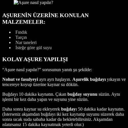
AŞURENİN ÜZERİNE KONULAN
MALZEMELER:
Fındık
Tarçın
Nar taneleri
İsteğe göre gül suyu
KOLAY AŞURE YAPILIŞI
“Aşure nasıl yapılır?” sorusunun yanıtı şu şekilde:
Nohut ve fasulyeyi
ayrı ayrı haşlayın.
Aşurelik buğdayı
yıkayın ve
tencereye koyup üzerine kaynar su dökün.
Buğdayı 10 dakika kaynatın. Çıkan
buğday suyunu
süzün. Aynı
işlemi bir kez daha yapın ve suyunu yine süzün.
Daha sonra kaynar su ekleyerek
buğday
ı 50 dakika kadar kaynatın.
(İsterseniz akşamdan buğdayı iki kez kaynatıp suyunu süzerek daha
sonra sıcak suda sabaha kadar da bekletebilirsiniz. Akşamdan
ıslatırsanız 15 dakika kaynatmak yeterli olur.)