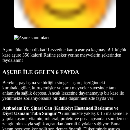
Aşure tüketirken dikkat! Lezzetine kanıp aşırıya kaçmayın! 1 küçük
kase aşure 350 kalori! Rafine şeker yerine meyvelerin şekerinden
faydalanın!
AŞURE İLE GELEN 6 FAYDA
Bereket, paylaşma ve birliğin simgesi aşure; içeriğindeki
kurubaklagiller, kuruyemişler ve kuru meyveler sayesinde tam
anlamıyla sağlık deposu. Ancak lezzetine dayanamayıp bir kase ile
yetinmekte zorlanıyorsanız bir daha düşünmenizde fayda var!
Acıbadem Dr. Şinasi Can (Kadıköy) Hastanesi Beslenme ve
Diyet Uzmanı Tuba Sungur
“Günümüzde yaklaşık 15 malzeme ile
yapılan aşure; vitamin, mineral, protein ve posa açısından son derece
zengin olmasıyla sağlık açısından önemli faydalar sağlıyor. Buna
karşın porsiyon kontrolü son derece önemli. Tüketiminde aşırıya