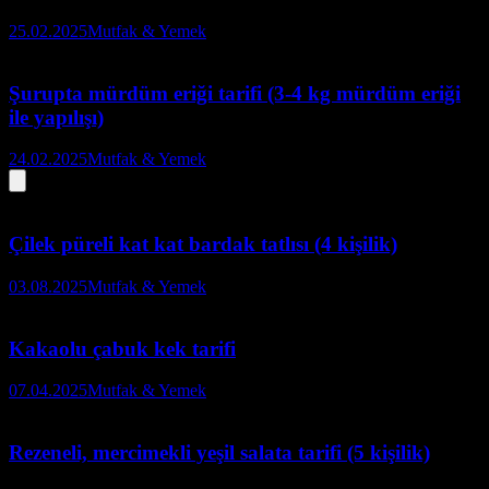
25.02.2025
Mutfak & Yemek
Şurupta mürdüm eriği tarifi (3-4 kg mürdüm eriği
ile yapılışı)
24.02.2025
Mutfak & Yemek
Çilek püreli kat kat bardak tatlısı (4 kişilik)
03.08.2025
Mutfak & Yemek
Kakaolu çabuk kek tarifi
07.04.2025
Mutfak & Yemek
Rezeneli, mercimekli yeşil salata tarifi (5 kişilik)