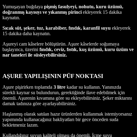
Yumuşayan buğdaya
pişmiş fasulyeyi, nohutu, kuru üzümü,
doğranmış kayısıyı ve yıkanmış pirinci
ekleyerek 15 dakika
kaynatın.
Sıcak süt, şeker, tuz, karabiber, fındık, karanfil suyu
ekleyerek
15 dakika daha kaynatın.
Aşureyi cam kâselere bölüştürün. Aşure kâselerde soğumaya
başlayınca, üzerini
fındık, ceviz, fıstık, kuş üzümü, kuru üzüm ve
nar taneleri ile süsleyebilirsiniz.
AŞURE YAPILIŞININ PÜF NOKTASI
Aşure pişirirken toplamda
3 litre
kadar su kullanın. Yanınızda
sürekli kaynar su bulundurun, gerektiğinde ilave edebilmek için
önemli. Aşurenin kıvamına göre su ekleyebilirsiniz. Şeker miktarını
damak tadınıza göre ayarlayabilirsiniz.
Haşlanmış olarak satılan hazır ürünlerden kullanmak istemiyorsanız
yapımında kullanacağınız bakliyatları bir gece önceden suda
bekletmeniz lazım.
Kullandığınız suyun kaliteli olması da önemli. İçme suyu