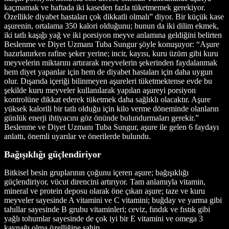
kaçmamak ve haftada iki kaseden fazla tüketmemek gerekiyor.
Özellikle diyabet hastaları çok dikkatli olmalı” diyor. Bir küçük kase
aşurenin, ortalama 350 kalori olduğunu; bunun da iki dilim ekmek,
iki tatlı kaşığı yağ ve iki porsiyon meyve anlamına geldiğini belirten
Beslenme ve Diyet Uzmanı Tuba Sungur şöyle konuşuyor: “Aşure
hazırlanırken rafine şeker yerine; incir, kayısı, kuru üzüm gibi kuru
meyvelerin miktarını artırarak meyvelerin şekerinden faydalanmak
hem diyet yapanlar için hem de diyabet hastaları için daha uygun
olur. Dışarıda içeriği bilinmeyen aşureleri tüketmektense evde bu
şekilde kuru meyveler kullanılarak yapılan aşureyi porsiyon
kontrolüne dikkat ederek tüketmek daha sağlıklı olacaktır. Aşure
yüksek kalorili bir tatlı olduğu için kilo verme döneminde olanların
günlük enerji ihtiyacını göz önünde bulundurmaları gerekir.”
Beslenme ve Diyet Uzmanı Tuba Sungur, aşure ile gelen 6 faydayı
anlattı, önemli uyarılar ve önerilerde bulundu.
Bağışıklığı güçlendiriyor
Bitkisel besin gruplarının çoğunu içeren aşure; bağışıklığı
güçlendiriyor, vücut direncini artırıyor. Tam anlamıyla vitamin,
mineral ve protein deposu olarak öne çıkan aşure; taze ve kuru
meyveler sayesinde A vitamini ve C vitamini; buğday ve yarma gibi
tahıllar sayesinde B grubu vitaminleri; ceviz, fındık ve fıstık gibi
yağlı tohumlar sayesinde de çok iyi bir E vitamini ve omega 3
kaynağı olma özelliğine sahip.