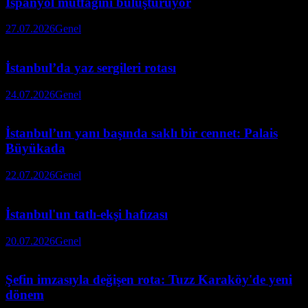
İspanyol mutfağını buluşturuyor
27.07.2026
Genel
İstanbul’da yaz sergileri rotası
24.07.2026
Genel
İstanbul’un yanı başında saklı bir cennet: Palais
Büyükada
22.07.2026
Genel
İstanbul'un tatlı-ekşi hafızası
20.07.2026
Genel
Şefin imzasıyla değişen rota: Tuzz Karaköy'de yeni
dönem