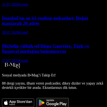
31.07.2026
Genel
İstanbul'un en iyi rooftop mekanları: Boğaz
manzaralı 20 adres
30.07.2026
Genel
Michelin yıldızlı şef Diego Guerrero, Türk ve
İspanyol mutfağını buluşturuyor
27.07.2026
Genel
Sosyal medyada
B•Mag’i Takip Et!
88 dergi yayını, ilham veren podcastler, dikey diziler ve yapay zekâ
destekli içerikler bir arada. Ekranlarınızı dik tutun.