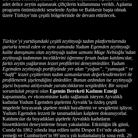
adet delice zeytin aşılanarak çiftçilerin kullanımına verildi. Aşılama
programı önümüzdeki senelerde Aydın ve Balıkesir başta olmak
üzere Türkiye’nin çeşitli bölgelerinde de devam ettirilecek.
Türkiye’yi yurtdışındaki çeşitli zeytinyağı tadım platformlarında
gururla temsil eden ve aynı zamanda Yudum Egemden zeytinyağı
kalite danışmanı olan zeytinyağı tadım uzmanı Müge Nebioğlu’ndan
zeytinyağı tadımının inceliklerini öğrenme fırsatı bulan katılımcılar,
farklı zeytin yağlarının lezzet profillerini deneyimlediler. Yudum
Egemden zeytinyağı portföyünde yer alan “yoğun”, “yumuşak” ve
“hafif” lezzet çeşitlerinin tadım uzmanlarının değerlendirmeleri ile
profillenerek şişelendiğini dinlediler. Bunun ardından ise zeytinyağı
şişesi boyama atölyesinde yaratıcılıklarını sergilediler. Bir sosyal
sorumluluk projesi olan
Egemin Bereketi Kadının Emeği
kapsamında, ev ekonomisine katkı sağlamak isteyen Ayvalıklı
kadınlar Yudum Egemden şişelerini Ayvalık’la özdeş çeşitli
imgelerle boyayarak şişelere renkli hayallerini ve sevgilerini işliyor,
Yudum Egemden lezzeti ile tanımadıkları kalplere dokunuyorlar.
Katılımcılar da boyadıkları şişelerle Ayvalıklı kadınların
hissettiklerini deneyimleme fırsatı yakaladılar. Etkinliğin ilk günü,
Cunda’da 1862 yılında inşa edilen tarihi Despot Evi’nde akşam
yemeği ve Cumhuriyet’in 99’uncu yılı kutlamalarıyla sona erdi. 29