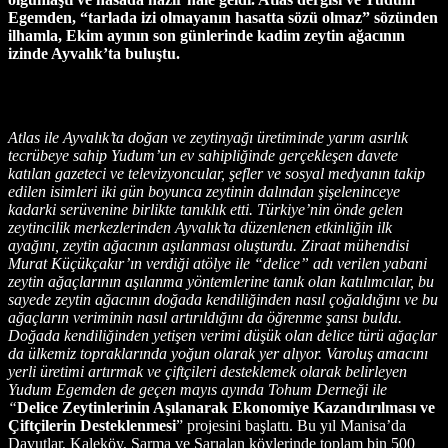
Egemden, “tarlada izi olmayanın hasatta sözü olmaz” sözünden
ilhamla, Ekim ayının son günlerinde kadim zeytin ağacının
izinde Ayvalık’ta buluştu.
Atlas ile Ayvalık’ta doğan ve zeytinyağı üretiminde yarım asırlık
tecrübeye sahip Yudum’un ev sahipliğinde gerçekleşen davete
katılan gazeteci ve televizyoncular, şefler ve sosyal medyanın takip
edilen isimleri iki gün boyunca zeytinin dalından şişeleninceye
kadarki serüvenine birlikte tanıklık etti. Türkiye’nin önde gelen
zeytincilik merkezlerinden Ayvalık’ta düzenlenen etkinliğin ilk
ayağını, zeytin ağacının aşılanması oluşturdu. Ziraat mühendisi
Murat Küçükçakır’ın verdiği atölye ile “delice” adı verilen yabani
zeytin ağaçlarının aşılanma yöntemlerine tanık olan katılımcılar, bu
sayede zeytin ağacının doğada kendiliğinden nasıl çoğaldığını ve bu
ağaçların veriminin nasıl artırıldığını da öğrenme şansı buldu.
Doğada kendiliğinden yetişen verimi düşük olan delice türü ağaçlar
da ülkemiz topraklarında yoğun olarak yer alıyor. Varoluş amacını
yerli üretimi artırmak ve çiftçileri desteklemek olarak belirleyen
Yudum Egemden de geçen mayıs ayında Tohum Derneği ile
“
Delice Zeytinlerinin Aşılanarak Ekonomiye Kazandırılması ve
Çiftçilerin Desteklenmesi
” projesini başlattı. Bu yıl Manisa’da
Davutlar, Kaleköy, Sarma ve Sarıalan köylerinde toplam bin 500