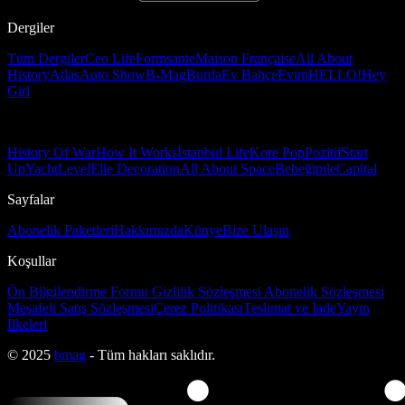
Dergiler
Tüm Dergiler
Ceo Life
Formsante
Maison Française
All About
History
Atlas
Auto Show
B-Mag
Burda
Ev Bahçe
Evim
HELLO!
Hey
Girl
History Of War
How It Works
İstanbul Life
Kore Pop
Pozitif
Start
Up
Yacht
Level
Elle Decoration
All About Space
Bebeğimle
Capital
Sayfalar
Abonelik Paketleri
Hakkımızda
Künye
Bize Ulaşın
Koşullar
Ön Bilgilendirme Formu
Gizlilik Sözleşmesi
Abonelik Sözleşmesi
Mesafeli Satış Sözleşmesi
Çerez Politikası
Teslimat ve İade
Yayın
İlkeleri
© 2025
bmag
- Tüm hakları saklıdır.