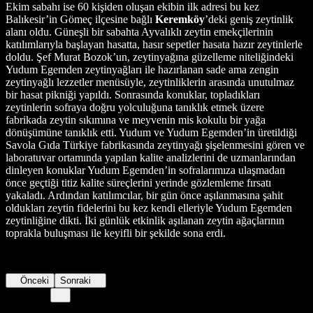
Ekim sabahı ise 60 kişiden oluşan ekibin ilk adresi bu kez
Balıkesir’in Gömeç ilçesine bağlı
Keremköy
’deki geniş zeytinlik
alanı oldu. Güneşli bir sabahta Ayvalıklı zeytin emekçilerinin
katılımlarıyla başlayan hasatta, hasır sepetler hasata hazır zeytinlerle
doldu. Şef Murat Bozok’un, zeytinyağına güzelleme niteliğindeki
Yudum Egemden zeytinyağları ile hazırlanan sade ama zengin
zeytinyağlı lezzetler menüsüyle, zeytinliklerin arasında unutulmaz
bir hasat pikniği yapıldı. Sonrasında konuklar, topladıkları
zeytinlerin sofraya doğru yolculuğuna tanıklık etmek üzere
fabrikada zeytin sıkımına ve meyvenin mis kokulu bir yağa
dönüşümüne tanıklık etti. Yudum ve Yudum Egemden’in üretildiği
Savola Gıda Türkiye fabrikasında zeytinyağı şişelenmesini gören ve
laboratuvar ortamında yapılan kalite analizlerini de uzmanlarından
dinleyen konuklar Yudum Egemden’in sofralarımıza ulaşmadan
önce geçtiği titiz kalite süreçlerini yerinde gözlemleme fırsatı
yakaladı. Ardından katılımcılar, bir gün önce aşılanmasına şahit
oldukları zeytin fidelerini bu kez kendi elleriyle Yudum Egemden
zeytinliğine dikti. İki günlük etkinlik aşılanan zeytin ağaçlarının
toprakla buluşması ile keyifli bir şekilde sona erdi.
Önceki
Sonraki