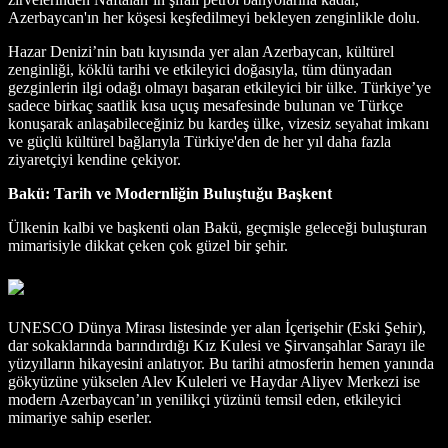
Azerbaycan'ın her köşesi keşfedilmeyi bekleyen zenginlikle dolu.
Hazar Denizi’nin batı kıyısında yer alan Azerbaycan, kültürel
zenginliği, köklü tarihi ve etkileyici doğasıyla, tüm dünyadan
gezginlerin ilgi odağı olmayı başaran etkileyici bir ülke. Türkiye’ye
sadece birkaç saatlik kısa uçuş mesafesinde bulunan ve Türkçe
konuşarak anlaşabileceğiniz bu kardeş ülke, vizesiz seyahat imkanı
ve güçlü kültürel bağlarıyla Türkiye'den de her yıl daha fazla
ziyaretçiyi kendine çekiyor.
Bakü: Tarih ve Modernliğin Buluştuğu Başkent
Ülkenin kalbi ve başkenti olan Bakü, geçmişle geleceği buluşturan
mimarisiyle dikkat çeken çok güzel bir şehir.
UNESCO Dünya Mirası listesinde yer alan İçerişehir (Eski Şehir),
dar sokaklarında barındırdığı Kız Kulesi ve Şirvanşahlar Sarayı ile
yüzyılların hikayesini anlatıyor. Bu tarihi atmosferin hemen yanında
gökyüzüne yükselen Alev Kuleleri ve Haydar Aliyev Merkezi ise
modern Azerbaycan’ın yenilikçi yüzünü temsil eden, etkileyici
mimariye sahip eserler.