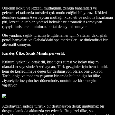
Ülkenin köklü ve lezzetli mutfağının, zengin baharatları ve
geleneksel tatlarıyla turistleri çok mutlu ettiğini biliyoruz. Kökleri
derinlere uzanan Azerbaycan mutfağı, kuzu eti ve nohutla hazırlanan
piti, lezzetli qutablar, yöresel helvalar ve aromatik Azerbaycan
çayıyla turistlere unutulmaz bir tat deneyimi sunuyor.
Öte yandan, sağlık turizmiyle ilgilenenler için Naftalan’daki şifalı
petrol banyoları ve Gabala’daki spa merkezleri ise dinlendirici bir
alternatif sunuyor.
Kardeş Ülke, Sıcak Misafirperverlik
Kültürel yakınlık, ortak dil, kısa uçuş süresi ve kolay ulaşım
olanakları sayesinde Azerbaycan, Türk gezginler için hem tanıdık
hem de keşfedilmeye değer bir destinasyon olarak öne çıkıyor.
Tarih, doğa ve modern yaşamın bir arada bulunduğu bu ülke,
ziyaretçilerine yılın her döneminde, unutulmaz bir deneyim
yaşatıyor.
Azerbaycan sadece turistik bir destinasyon değil; unutulmaz bir
duygu olarak da aklınızda yer edecek. Bu güzel ülke, sizi