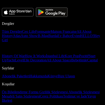
Dergiler
Tüm Dergiler
Ceo Life
Formsante
Maison Française
All About
History
Atlas
Auto Show
B-Mag
Burda
Ev Bahçe
Evim
HELLO!
Hey
Girl
History Of War
How It Works
İstanbul Life
Kore Pop
Pozitif
Start
Up
Yacht
Level
Elle Decoration
All About Space
Bebeğimle
Capital
Sayfalar
Abonelik Paketleri
Hakkımızda
Künye
Bize Ulaşın
Koşullar
Ön Bilgilendirme Formu
Gizlilik Sözleşmesi
Abonelik Sözleşmesi
Mesafeli Satış Sözleşmesi
Çerez Politikası
Teslimat ve İade
Yayın
İlkeleri