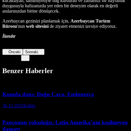
kucaklayan, samimiyetiyle bağ kurduran ve zamansız bir hayranlık
duygusuyla hafızanızda yer eden bir deneyim olarak en değerli
anılarınızdan birine dönüşecek.
Azerbaycan gezinizi planlamak için,
Azerbaycan Turizm
Bürosu
'nun
web sitesini
de ziyaret etmenizi tavsiye ediyoruz.
İlandır
Önceki
Sonraki
Benzer Haberler
Kumda dans: Doğu Cava, Endonezya
30.12.2025
Kültür
Pançonun yolculuğu: Latin Amerika’nın kesilmeyen
damarı