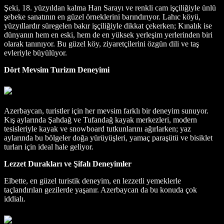
Şeki, 18. yüzyıldan kalma Han Sarayı ve renkli cam işçiliğiyle ünlü
şebeke sanatının en güzel örneklerini barındırıyor. Lahıc köyü,
yüzyıllardır süregelen bakır işçiliğiyle dikkat çekerken; Kınalık ise
dünyanın hem en eski, hem de en yüksek yerleşim yerlerinden biri
olarak tanınıyor. Bu güzel köy, ziyaretçilerini özgün dili ve taş
evleriyle büyülüyor.
Dört Mevsim Turizm Deneyimi
Azerbaycan, turistler için her mevsim farklı bir deneyim sunuyor.
Kış aylarında Şahdağ ve Tufandağ kayak merkezleri, modern
tesisleriyle kayak ve snowboard tutkunlarını ağırlarken; yaz
aylarında bu bölgeler doğa yürüyüşleri, yamaç paraşütü ve bisiklet
turları için ideal hale geliyor.
Lezzet Durakları ve Şifalı Deneyimler
Elbette, en güzel turistik deneyim, en lezzetli yemeklerle
taçlandırılan gezilerde yaşanır. Azerbaycan da bu konuda çok
iddialı.