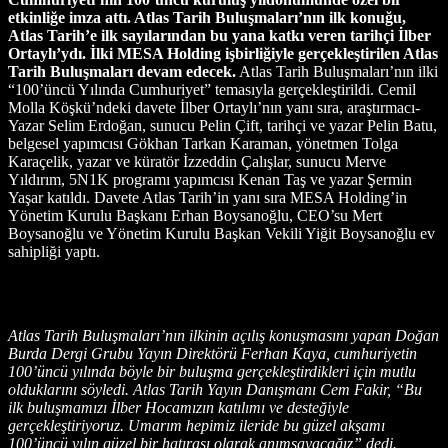
etkinliğe imza attı. Atlas Tarih Buluşmaları’nın ilk konuğu,
Atlas Tarih’e ilk sayılarından bu yana katkı veren tarihçi İlber
Ortaylı’ydı. İlki MESA Holding işbirliğiyle gerçekleştirilen Atlas
Tarih Buluşmaları devam edecek.
Atlas Tarih Buluşmaları’nın ilki
“100’üncü Yılında Cumhuriyet” temasıyla gerçekleştirildi. Cemil
Molla Köşkü’ndeki davete İlber Ortaylı’nın yanı sıra, araştırmacı-
Yazar Selim Erdoğan, sunucu Pelin Çift, tarihçi ve yazar Pelin Batu,
belgesel yapımcısı Gökhan Tarkan Karaman, yönetmen Tolga
Karaçelik, yazar ve küratör İzzeddin Çalışlar, sunucu Merve
Yıldırım, 5N1K programı yapımcısı Kenan Taş ve yazar Şermin
Yaşar katıldı. Davete Atlas Tarih’in yanı sıra MESA Holding’in
Yönetim Kurulu Başkanı Erhan Boysanoğlu, CEO’su Mert
Boysanoğlu ve Yönetim Kurulu Başkan Vekili Yiğit Boysanoğlu ev
sahipliği yaptı.
Atlas Tarih Buluşmaları’nın ilkinin açılış konuşmasını yapan Doğan
Burda Dergi Grubu Yayın Direktörü Ferhan Kaya, cumhuriyetin
100’üncü yılında böyle bir buluşma gerçekleştirdikleri için mutlu
olduklarını söyledi. Atlas Tarih Yayın Danışmanı Cem Fakir, “Bu
ilk buluşmamızı İlber Hocamızın katılımı ve desteğiyle
gerçekleştiriyoruz. Umarım hepimiz ileride bu güzel akşamı
100’üncü yılın güzel bir hatırası olarak anımsayacağız” dedi.