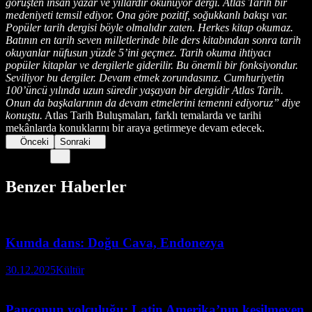
görüşten insan yazar ve yıllardır okunuyor dergi. Atlas Tarih bir
medeniyeti temsil ediyor. Ona göre pozitif, soğukkanlı bakışı var.
Popüler tarih dergisi böyle olmalıdır zaten. Herkes kitap okumaz.
Batının en tarih seven milletlerinde bile ders kitabından sonra tarih
okuyanlar nüfusun yüzde 5’ini geçmez. Tarih okuma ihtiyacı
popüler kitaplar ve dergilerle giderilir. Bu önemli bir fonksiyondur.
Seviliyor bu dergiler. Devam etmek zorundasınız. Cumhuriyetin
100’üncü yılında uzun süredir yaşayan bir dergidir Atlas Tarih.
Onun da başkalarının da devam etmelerini temenni ediyoruz” diye
konuştu.
Atlas Tarih Buluşmaları, farklı temalarda ve tarihi
mekânlarda konuklarını bir araya getirmeye devam edecek.
Önceki
Sonraki
Benzer Haberler
Kumda dans: Doğu Cava, Endonezya
30.12.2025
Kültür
Pançonun yolculuğu: Latin Amerika’nın kesilmeyen