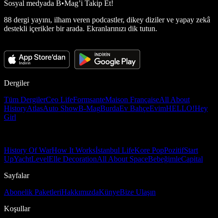
Sosyal medyada
B•Mag’i Takip Et!
88 dergi yayını, ilham veren podcastler, dikey diziler ve yapay zekâ
destekli içerikler bir arada. Ekranlarınızı dik tutun.
Dergiler
Tüm Dergiler
Ceo Life
Formsante
Maison Française
All About
History
Atlas
Auto Show
B-Mag
Burda
Ev Bahçe
Evim
HELLO!
Hey
Girl
History Of War
How It Works
İstanbul Life
Kore Pop
Pozitif
Start
Up
Yacht
Level
Elle Decoration
All About Space
Bebeğimle
Capital
Sayfalar
Abonelik Paketleri
Hakkımızda
Künye
Bize Ulaşın
Koşullar