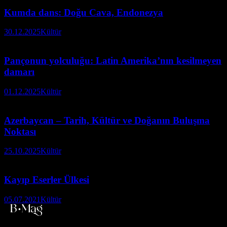
Kumda dans: Doğu Cava, Endonezya
30.12.2025
Kültür
Pançonun yolculuğu: Latin Amerika’nın kesilmeyen
damarı
01.12.2025
Kültür
Azerbaycan – Tarih, Kültür ve Doğanın Buluşma
Noktası
25.10.2025
Kültür
Kayıp Eserler Ülkesi
05.07.2021
Kültür