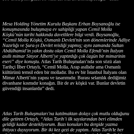
Mesa Holding Yönetim Kurulu Başkanı Erhan Boysanoğlu ise
konuşmasında buluşmaya ev sahipliği yapan Cemil Molla
Köşkü’nün tarihi hakkında davetlilere bilgi verdi. Boysanoğlu,
“Cemil Molla Köşkü, Osmanlı Devleti'nin son dönemlerinde Adliye
Nazırlığı ve Şura-yı Devlet reisliği yapmış; aynı zamanda Sultan
Abdülhamid’in yakın dostu olan Cemil Molla Efendi’nin İtalyan
asıllı mimar Sinyor Alberti’ye yaptırdığı çok özgün bir mimarinin
eseri” diye konuştu.
Atlas Tarih Buluşmaları’nda son sözü alan
Tarihçi İlber Ortaylı, “Cemil Molla, Arap asıllıdır ama Osmanlı
kültürünü temsil eden bir molladır. Bu ev bir İstanbul İtalyanı olan
Mimar Alberti’nin yapısı ve tasarımıdır. Burası selamlık dediğimiz
divanhane kısmıdır konağın. Bir de av köşkü var. Bunlar devletin
güvendiği insanlardır” dedi.
Atlas Tarih Buluşmaları’na katılmaktan dolayı çok mutlu olduğunu
dile getiren Ortaylı, “Atlas Tarih’i ilk sayılarından beri elimden
geldiği kadar destekliyorum. Bazı konuları bu dergide yazma
ihtiyacı duyuyorum. Bir iki kez gezi de yaptım. Atlas Tarih’te her