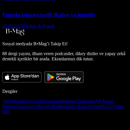
Fırında patates tarifi (Kolay ve lezzetli)
28.03.2025
Mutfak & Yemek
Sosyal medyada
B•Mag’i Takip Et!
88 dergi yayını, ilham veren podcastler, dikey diziler ve yapay zekâ
destekli içerikler bir arada. Ekranlarınızı dik tutun.
Dergiler
Tüm Dergiler
Ceo Life
Formsante
Maison Française
All About
History
Atlas
Auto Show
B-Mag
Burda
Ev Bahçe
Evim
HELLO!
Hey
Girl