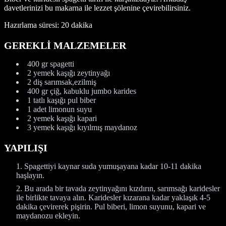
davetlerinizi bu makarna ile lezzet şölenine çevirebilirsiniz.
Hazırlama süresi: 20 dakika
GEREKLİ MALZEMELER
400 gr spagetti
2 yemek kaşığı zeytinyağı
2 diş sarımsak,ezilmiş
400 gr çiğ, kabuklu jumbo karides
1 tatlı kaşığı pul biber
1 adet limonun suyu
2 yemek kaşığı kapari
3 yemek kaşığı kıyılmış maydanoz
YAPILIŞI
Spagettiyi kaynar suda yumuşayana kadar 10-11 dakika
haşlayın.
Bu arada bir tavada zeytinyağını kızdırın, sarımsağı karidesler
ile birlikte tavaya alın. Karidesler kızarana kadar yaklaşık 4-5
dakika çevirerek pişirin. Pul biberi, limon suyunu, kapari ve
maydanozu ekleyin.