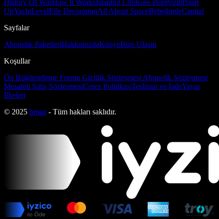
History Of War
How It Works
İstanbul Life
Kore Pop
Pozitif
Start
Up
Yacht
Level
Elle Decoration
All About Space
Bebeğimle
Capital
Sayfalar
Abonelik Paketleri
Hakkımızda
Künye
Bize Ulaşın
Koşullar
Ön Bilgilendirme Formu
Gizlilik Sözleşmesi
Abonelik Sözleşmesi
Mesafeli Satış Sözleşmesi
Çerez Politikası
Teslimat ve İade
Yayın
İlkeleri
© 2025
bmag
- Tüm hakları saklıdır.