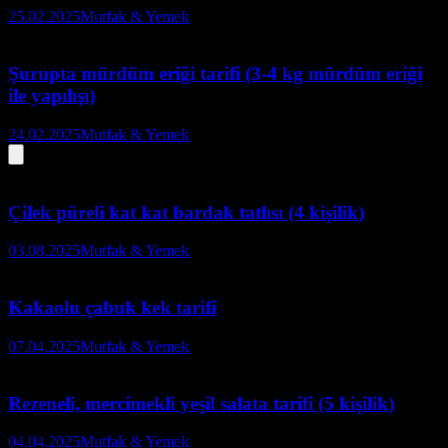
25.02.2025
Mutfak & Yemek
Şurupta mürdüm eriği tarifi (3-4 kg mürdüm eriği
ile yapılışı)
24.02.2025
Mutfak & Yemek
Çilek püreli kat kat bardak tatlısı (4 kişilik)
03.08.2025
Mutfak & Yemek
Kakaolu çabuk kek tarifi
07.04.2025
Mutfak & Yemek
Rezeneli, mercimekli yeşil salata tarifi (5 kişilik)
04.04.2025
Mutfak & Yemek