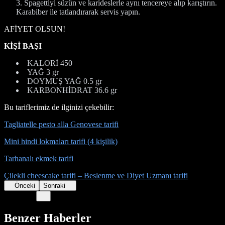
Spagettiyi süzün ve karideslerle aynı tencereye alıp karıştırın.
Karabiber ile tatlandırarak servis yapın.
AFİYET OLSUN!
KİŞİ BAŞI
KALORİ 450
YAĞ 3 gr
DOYMUŞ YAĞ 0.5 gr
KARBONHİDRAT 36.6 gr
Bu tariflerimiz de ilginizi çekebilir:
Tagliatelle pesto alla Genovese tarifi
Mini hindi lokmaları tarifi (4 kişilik)
Tarhanalı ekmek tarifi
Çilekli cheescake tarifi – Beslenme ve Diyet Uzmanı tarifi
Önceki
Sonraki
Benzer Haberler