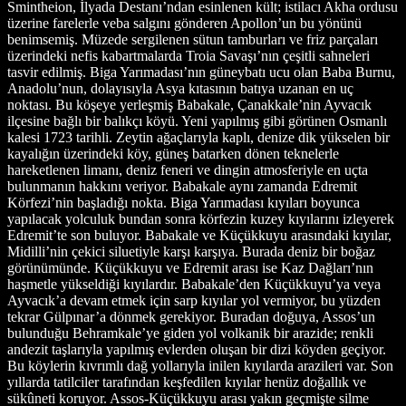
Smintheion, İlyada Destanı’ndan esinlenen kült; istilacı Akha ordusu
üzerine farelerle veba salgını gönderen Apollon’un bu yönünü
benimsemiş. Müzede sergilenen sütun tamburları ve friz parçaları
üzerindeki nefis kabartmalarda Troia Savaşı’nın çeşitli sahneleri
tasvir edilmiş. Biga Yarımadası’nın güneybatı ucu olan Baba Burnu,
Anadolu’nun, dolayısıyla Asya kıtasının batıya uzanan en uç
noktası. Bu köşeye yerleşmiş Babakale, Çanakkale’nin Ayvacık
ilçesine bağlı bir balıkçı köyü. Yeni yapılmış gibi görünen Osmanlı
kalesi 1723 tarihli. Zeytin ağaçlarıyla kaplı, denize dik yükselen bir
kayalığın üzerindeki köy, güneş batarken dönen teknelerle
hareketlenen limanı, deniz feneri ve dingin atmosferiyle en uçta
bulunmanın hakkını veriyor. Babakale aynı zamanda Edremit
Körfezi’nin başladığı nokta. Biga Yarımadası kıyıları boyunca
yapılacak yolculuk bundan sonra körfezin kuzey kıyılarını izleyerek
Edremit’te son buluyor. Babakale ve Küçükkuyu arasındaki kıyılar,
Midilli’nin çekici siluetiyle karşı karşıya. Burada deniz bir boğaz
görünümünde. Küçükkuyu ve Edremit arası ise Kaz Dağları’nın
haşmetle yükseldiği kıyılardır. Babakale’den Küçükkuyu’ya veya
Ayvacık’a devam etmek için sarp kıyılar yol vermiyor, bu yüzden
tekrar Gülpınar’a dönmek gerekiyor. Buradan doğuya, Assos’un
bulunduğu Behramkale’ye giden yol volkanik bir arazide; renkli
andezit taşlarıyla yapılmış evlerden oluşan bir dizi köyden geçiyor.
Bu köylerin kıvrımlı dağ yollarıyla inilen kıyılarda arazileri var. Son
yıllarda tatilciler tarafından keşfedilen kıyılar henüz doğallık ve
sükûneti koruyor. Assos-Küçükkuyu arası yakın geçmişte silme