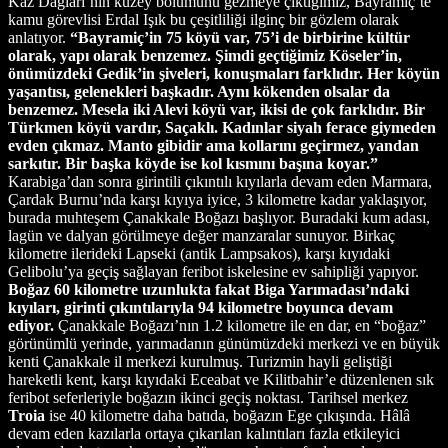
Kaz Dağları’nın kuzey bölümünü gezmeye çıktığımız, Bayramiç’te
kamu görevlisi Erdal Işık bu çeşitliliği ilginç bir gözlem olarak
anlatıyor.
“Bayramiç’in 75 köyü var, 75’i de birbirine kültür
olarak, yapı olarak benzemez. Şimdi geçtiğimiz Köseler’in,
önümüzdeki Gedik’in şiveleri, konuşmaları farklıdır. Her köyün
yaşantısı, gelenekleri başkadır. Aynı kökenden olsalar da
benzemez. Mesela iki Alevi köyü var, ikisi de çok farklıdır. Bir
Türkmen köyü vardır, Saçaklı. Kadınlar siyah ferace giymeden
evden çıkmaz. Manto gibidir ama kollarını geçirmez, yandan
sarkıtır. Bir başka köyde ise kol kısmını başına koyar.”
Karabiga’dan sonra girintili çıkıntılı kıyılarla devam eden Marmara,
Çardak Burnu’nda karşı kıyıya iyice, 3 kilometre kadar yaklaşıyor,
burada muhteşem Çanakkale Boğazı başlıyor. Buradaki kum adası,
lagün ve dalyan görülmeye değer manzaralar sunuyor. Birkaç
kilometre ilerideki Lapseki (antik Lampsakos), karşı kıyıdaki
Gelibolu’ya geçiş sağlayan feribot iskelesine ev sahipliği yapıyor.
Boğaz 60 kilometre uzunlukta fakat Biga Yarımadası’ndaki
kıyıları, girinti çıkıntılarıyla 94 kilometre boyunca devam
ediyor.
Çanakkale Boğazı’nın 1.2 kilometre ile en dar, en “boğaz”
görünümlü yerinde, yarımadanın günümüzdeki merkezi ve en büyük
kenti Çanakkale il merkezi kurulmuş. Turizmin hayli geliştiği
hareketli kent, karşı kıyıdaki Eceabat ve Kilitbahir’e düzenlenen sık
feribot seferleriyle boğazın ikinci geçiş noktası. Tarihsel merkez
Troia
ise 40 kilometre daha batıda, boğazın Ege çıkışında. Hâlâ
devam eden kazılarla ortaya çıkarılan kalıntıları fazla etkileyici