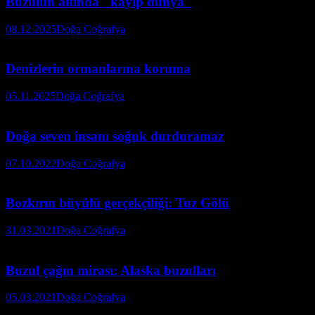
Buzulun altında "kayıp dünya"
08.12.2025
Doğa Coğrafya
Denizlerin ormanlarına koruma
05.11.2025
Doğa Coğrafya
Doğa seven insanı soğuk durduramaz
07.10.2022
Doğa Coğrafya
Bozkırın büyülü gerçekçiliği: Tuz Gölü
31.03.2021
Doğa Coğrafya
Buzul çağın mirası: Alaska buzulları
05.03.2021
Doğa Coğrafya