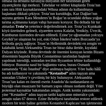
olmasa da destansı havasıyla dünyanın her tarafından gelen
ziyaretçilerin ilgi merkezi. Tabelalar ve rehber kitaplarda Troia’nın
yanı sıra Hitit kaynaklarındaki Wilusa adının da kullanılmaya
başlaması dikkati çekiyor. Troia’nın kurulduğu, Kaz Dağları’nın
suyunu getiren Kara Menderes’in Boğaz’ın ucundaki deltası yoğun
tarıma açılmasına karşın vahşi havasını koruyor. Bu deltada bir tur
atmadan
Troia’yı
yeterince değerlendirmek zor. Troia’ya Kumkale
köyü üzerinden gelmeli, ziyaretten sonra Kalafat, Yeniköy, Üvecik,
Kumburun üzerinden devam edilmeli. Ezine’ye uğramadan yolcuyu
Geyikli’ye ulaştıran bu yol, eski Odun İskelesi’nden Bozcaada’ya
feribotla geçiş sağlıyor. Troas’ın Hellenistik devirdeki en zengin ve
kalabalık kenti Aleksandria Troas ise biraz daha ileride, kıyıdaki
Dalyan köyünde. Roma devrinde de önemini koruyan kentin Bizans
döneminin başında Büyük Constantinus tarafından başkent
yapılmak istendiği, sonradan tercihin Byzantion lehine kullanıldığı
biliniyor. Bununla nasıl bir bağlantısı varsa, burası Osmanlı
zamanında “Eski İstanbul” diye anılmaya başlıyor. Yöre halkı hâlâ
bu adı kullanıyor ve yakınında
“Kestanbol”
adını taşıyan ama
sonradan Ulubey’e çevrilmiş bir köy bulunuyor. Aleksandria
Troas’tan kalan en önemli eserin Anadolu’da rastlananların en
büyüğü olan muazzam bir hamam yapısı olması rastlantı değil. Yöre
jeotermal kaynaklar bakımından zengin. Antik kentin yakınındaki
yine “Kestanbol” adını taşıyan tarihi kaplıcanın mineralce çok
zengin suları 67 derece. Ezine Belediyesi tarafından restore edilerek
modern bir tesis haline getirilen Kestanbol Kaplıcası’nın işletmesini