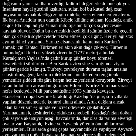
doğasının yanı sıra ilham verdiği kültürel değerlerle de öne çıkıyor.
İnsanların hayal gücünü kışkırtan, suları bol bu kutsal dağ esas
büyüsünü kaynaklık ettiği zengin mitoloji ve söylencelerden alıyor.
İlk başta Anadolu’nun otantik Kibele kültüne adanan Kazdağı, antik
çağda İda Dağı adıyla Yunan mitolojisinin birçok söylencesine
kaynak oluyor. Dağın bu ayrıcalıklı özelliğini günümüzde de geçerli
olan çok farklı söylencelerle tekrar etmesi çok ilginç. Her yıl ağustos
ayının ikinci yarısında Sarıkız efsanesinin kahramanı Sarıkız’ı
anmak için Tahtacı Türkmenleri akın akın dağa çıkıyor; Türbenin
bulunduğu ikinci en yüksek zirvenin (1737 metre) altındaki
Kartalçimen Yaylası’nda çadır kurup günler boyu törensel
ziyaretlerini sürdürüyor. Ben Sarıkız zirvesine vardığımda ziyaret
günleri geride kalmıştı. Türbeyi çevreleyen duvarın taşları arasına
sıkıştırılmış, genç kızların dileklerine tanıklık eden rengârenk
yemeniler şiddetli rüzgâra karşın henüz yerlerini koruyordu. Zirveyi
saran bulutların arasından görünen Edremit Körfezi’nin manzarası
nefes kesiciydi. Milli park statüsüne 1993 yılında kavuşan,
ekosistemin doğal seyrine bırakıldığı Kazdağı’na giriş son yıllarda
yapılan düzenlemelerle kontrol altına alındı. Artık dağlara ancak
“alan kılavuzu” eşliğinde ve ücret ödeyerek çıkılabiliyor.
Yarımadanın iç kesimleri de oldukça engebeli. Kazdağı’ndan doğan
çok sayıda akarsuyun aşağı havzalarında, dar olsa da tarıma elverişli
ovalar var. Bayramiç, Ezine ve Ayvacık yörenin önemli tarımsal
yerleşimleri. Buralarda geniş çapta hayvancılık da yapılıyor. Ayvacık
aynı zamanda doğal boyalara dayanan yüzlerce yıllık geleneksel