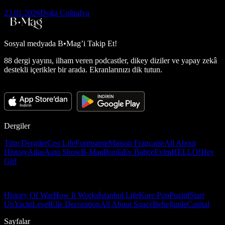
23.01.2026
Doğa Coğrafya
Sosyal medyada
B•Mag’i Takip Et!
88 dergi yayını, ilham veren podcastler, dikey diziler ve yapay zekâ
destekli içerikler bir arada. Ekranlarınızı dik tutun.
Dergiler
Tüm Dergiler
Ceo Life
Formsante
Maison Française
All About
History
Atlas
Auto Show
B-Mag
Burda
Ev Bahçe
Evim
HELLO!
Hey
Girl
History Of War
How It Works
İstanbul Life
Kore Pop
Pozitif
Start
Up
Yacht
Level
Elle Decoration
All About Space
Bebeğimle
Capital
Sayfalar