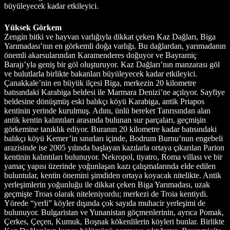
Yüksek Görkem
Zengin bitki ve hayvan varlığıyla dikkat çeken Kaz Dağları, Biga
Yarımadası’nın en görkemli doğa varlığı. Bu dağlardan, yarımadanın
önemli akarsularından Karamenderes doğuyor ve Bayramiç
Barajı’yla geniş bir göl oluşturuyor. Kaz Dağları’nın manzarası göl
ve bulutlarla birlikte bakanları büyüleyecek kadar etkileyici.
Çanakkale’nin en büyük ilçesi Biga, merkezin 20 kilometre
batısındaki Karabiga beldesi ile Marmara Denizi’ne açılıyor. Sayfiye
beldesine dönüşmüş eski balıkçı köyü Karabiga, antik Priapos
kentinin yerinde kurulmuş. Adını, ünlü bereket Tanrısından alan
antik kentin kalıntıları arasında bulunan sur parçaları, geçmişin
görkemine tanıklık ediyor. Buranın 20 kilometre kadar batısındaki
balıkçı köyü Kemer’in sınırları içinde, Bodrum Burnu’nun engebeli
arazisinde ise 2005 yılında başlayan kazılarla ortaya çıkarılan Parion
kentinin kalıntıları bulunuyor. Nekropol, tiyatro, Roma villası ve bir
yamaç yapısı üzerinde yoğunlaşan kazı çalışmalarında elde edilen
buluntular, kentin önemini şimdiden ortaya koyacak nitelikte. Antik
yerleşimlerin yoğunluğu ile dikkat çeken Biga Yarımadası, uzak
geçmişte Troas olarak niteleniyordu; merkezi de Troia kentiydi.
Yörede “yerli” köyler dışında çok sayıda muhacir yerleşimi de
bulunuyor. Bulgaristan ve Yunanistan göçmenlerinin, ayrıca Pomak,
Çerkes, Çeçen, Kumuk, Boşnak kökenlilerin köyleri bunlar. Birlikte