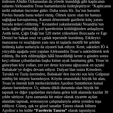
üstlenen Abidin Özkaraaslan da yörede inanıldığı gibi kaplıcanın
sularını Aleksandria Troas hamamlarıyla özdeşleştiriyor: “Kaplıcanın
tarihi milattan öncesine gider. Daha sonra Hz. İsa’nın havarisi
Pavlus burada hasta tedavi etmiş. Ölmek üzere olan bir hastayı
sağlığına kavuşturmuş. Kanuni döneminde gazilerin kılıç yarası
burada tedavi edilirmiş.” Kestanbol yakınlarındaki Neandria’nın
fazla rağbet görmediği yol işaretlerinin kötülüğünden anlaşılıyor.
Antik kent, Çığrı Dağı’nın 520 metre yüksekten Bozcaada ve Ege
Denizi’ne bakan ıssız ve çıplak tepesinde kurulmuş. Etkileyici
manzarası ve ıssızlığının yanı sıra iri taşlarla motifli bir şekilde
örülmüş kalın surlarıyla da ziyareti hak ediyor. Kent, sakinleri İÖ 4.
yüzyılda aşağıda yeni yapılan Aleksandria Troas’a nakledilerek terk
edilmiş. Bu terk edilmişliğin hâlâ hissedildiği kente o günden sonra
keçi otlatan çobanlardan başka kimse ayak basmamış gibi. Troas’ın
güneybatı köy yolları, yer yer deniz kıyısına uğrayarak en uçtaki
Babakale’ye doğru devam ediyor. Dalyan’dan sonra Kösedere,
Tavaklı ve Tuzla üzerinden, Babakale’den önceki son köy Gülpınar
müthiş bir sürpriz barındırıyor. Köyün ortasındaki büyük bir alan,
Troas’ın önemli kült merkezlerinden Apollon Smintheion kutsal
alanını barındırıyor. Üç sütunu dikili durumda olan büyük bir
tapınak ve diğer yapılardan meydana gelen kült alanında kazılar 30
yıldır sürüyor. Aynı zamanda bir müze olarak ziyarete açılan
alandaki tapınak, restorasyon çalışmalarıyla adeta yeniden inşa
ediliyor. Güneş, ışık ve güzel sanatlar Tanrısı olarak bilinen
Apollon’a bu kültte
“Farelerin Tanrısı”
olarak tapınılıyor.