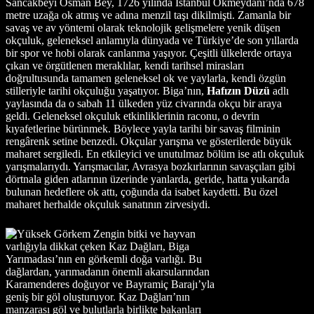
Sancakbeyi Osman Bey, 1726 yılında İstanbul Okmeydanı’nda 678
metre uzağa ok atmış ve adına menzil taşı dikilmişti. Zamanla bir
savaş ve av yöntemi olarak teknolojik gelişmelere yenik düşen
okçuluk, geleneksel anlamıyla dünyada ve Türkiye’de son yıllarda
bir spor ve hobi olarak canlanma yaşıyor. Çeşitli ülkelerde ortaya
çıkan ve örgütlenen meraklılar, kendi tarihsel mirasları
doğrultusunda tamamen geleneksel ok ve yaylarla, kendi özgün
stilleriyle tarihi okçuluğu yaşatıyor. Biga’nın,
Hafızın Düzü
adlı
yaylasında da o sabah 11 ülkeden yüz civarında okçu bir araya
geldi. Geleneksel okçuluk etkinliklerinin raconu, o devrin
kıyafetlerine bürünmek. Böylece yayla tarihi bir savaş filminin
rengârenk setine benzedi. Okçular yarışma ve gösterilerde büyük
maharet sergiledi. En etkileyici ve unutulmaz bölüm ise atlı okçuluk
yarışmalarıydı. Yarışmacılar, Avrasya bozkırlarının savaşçıları gibi
dörtnala giden atlarının üzerinde yanlarda, geride, hatta yukarıda
bulunan hedeflere ok attı, çoğunda da isabet kaydetti. Bu özel
maharet herhalde okçuluk sanatının zirvesiydi.