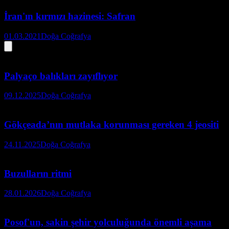
İran'ın kırmızı hazinesi: Safran
01.03.2021
Doğa Coğrafya
Palyaço balıkları zayıflıyor
09.12.2025
Doğa Coğrafya
Gökçeada’nın mutlaka korunması gereken 4 jeositi
24.11.2025
Doğa Coğrafya
Buzulların ritmi
28.01.2026
Doğa Coğrafya
Posof'un, sakin şehir yolculuğunda önemli aşama