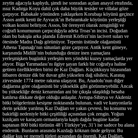
zeytin ağacıyla kaplıydı, şimdi ise sonradan açılan anayol etrafında,
ıssız Kadırga Koyu dahil çok daha büyük tesisler ve villalar göze
çarpıyor. Babakale yönünden yaklaşırken Korubaşı köyünü geçince
Assos antik kenti ile Ayvacık’ın Behramkale köyünün yerleştiği
volkan konisi beliriyor. Assos, bir örenyeri olarak zenginliği ve
coğrafi konumunun çarpıcılığıyla adeta Troas’ın incisi. Doğudan
olan bu bakışla arka planda Edremit Körfezi’nin lacivert suları ve
ötesinde Madra Dağı görünüyor. Tepenin üstünde olağanüstü
Athena Tapınağı’nın sütunları göze çarpıyor. Antik kent güneye,
karşısında Midilli’nin bulunduğu denize inen yamaçlara
yerleşmişken bugünkü yerleşim ters yöndeki kuzey yamaçlarda yer
alıyor. Biga Yarımadası’nı ilgiye şayan farklı bir coğrafya haline
getiren özelliklerden birisi de Kaz Dağları. Küçükkuyu hizasından
itibaren denize dik bir duvar gibi yükselen dağ silsilesi, Karataş
zirvesinde 1774 metre rakıma ulaşıyor. Bu, Anadolu’nun diğer
dağlarına göre olağanüstü bir yükseklik gibi görünmeyebilir. Ancak
bu yüksekliğe deniz kenarından ani bir çıkışla ulaşıldığı hesaba
katılırsa dikkate değer olduğu anlaşılır. Avrupa-Sibirya ve Akdeniz
bitki bölgelerinin kesişme noktasında bulunan, vadi ve kanyonlarla
derin şekilde yarılmış Kaz Dağları ve yakın çevresi, bu konumu ve
bakirliği nedeniyle bitki çeşitliliği açısından çok zengin. Yoğun
kızılçam ve karaçam ormanlarıyla kaplı dağda bugüne kadar
saptanan 800 bitki türünün 48’i Türkiye’ye, 31’i ise sadece bu alana
endemik. Bunların arasında Kazdağı köknarı önde geliyor. Bu
dağlar kuş ve memeli türleri açısından da önemli. Kaz Dağları,