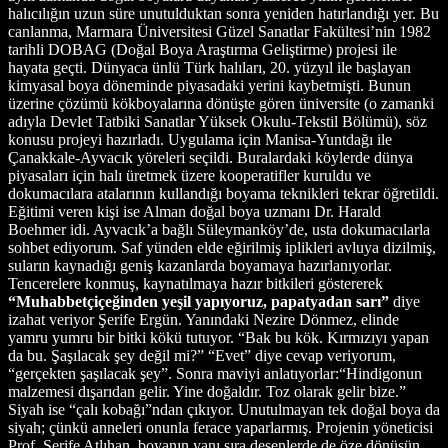
halıcılığın uzun süre unutulduktan sonra yeniden hatırlandığı yer. Bu
canlanma, Marmara Üniversitesi Güzel Sanatlar Fakültesi’nin 1982
tarihli DOBAG (Doğal Boya Araştırma Geliştirme) projesi ile
hayata geçti. Dünyaca ünlü Türk halıları, 20. yüzyıl ile başlayan
kimyasal boya döneminde piyasadaki yerini kaybetmişti. Bunun
üzerine çözümü kökboyalarına dönüşte gören üniversite (o zamanki
adıyla Devlet Tatbiki Sanatlar Yüksek Okulu-Tekstil Bölümü), söz
konusu projeyi hazırladı. Uygulama için Manisa-Yuntdağı ile
Çanakkale-Ayvacık yöreleri seçildi. Buralardaki köylerde dünya
piyasaları için halı üretmek üzere kooperatifler kuruldu ve
dokumacılara atalarının kullandığı boyama teknikleri tekrar öğretildi.
Eğitimi veren kişi ise Alman doğal boya uzmanı Dr. Harald
Boehmer idi. Ayvacık’a bağlı Süleymanköy’de, usta dokumacılarla
sohbet ediyorum. Saf yünden elde eğirilmiş iplikleri avluya dizilmiş,
suların kaynadığı geniş kazanlarda boyamaya hazırlanıyorlar.
Tencerelere konmuş, kaynatılmaya hazır bitkileri göstererek
“Muhabbetçiçeğinden yeşil yapıyoruz, papatyadan sarı”
diye
izahat veriyor Şerife Ergün. Yanındaki Nezire Dönmez, elinde
yamru yumru bir bitki kökü tutuyor. “Bak bu kök. Kırmızıyı yapan
da bu. Şaşılacak şey değil mi?” “Evet” diye cevap veriyorum,
“gerçekten şaşılacak şey”. Sonra maviyi anlatıyorlar:“Hindigonun
malzemesi dışarıdan gelir. Yine doğaldır. Toz olarak gelir bize.”
Siyah ise “çalı kobağı”ndan çıkıyor. Unutulmayan tek doğal boya da
siyah; çünkü anneleri onunla ferace yaparlarmış. Projenin yöneticisi
Prof. Şerife Atlıhan, boyanın yanı sıra desenlerde de öze dönüşün