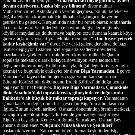
açık bir ziyafet düzenliyor.
“Atalarımızdan böyle gördük, aynen
devam ettiriyoruz, başka bir şey bilmem”
diyor muhtar
Muharrem Gürel. Aslında yılın verimli geçmesi, bolluk, bereket ve
doğal afetlerden korunmak için ilkbahar başlangıcında yerine
getirilen bu gelenek, Kurşunlu’da nadir bir örnek olarak sonbaharda
da tekrarlanıyor. Vakit ilerledikçe bayramlık giysilerini giymiş
köylüler meydanları doldurmaya başlıyor, tozu dumana katarak köye
giren araçların sayısı artıyor. Muhtar memnun;
“5 bin kişiye yetecek
kadar keşkeğimiz var”
diyor. Ne var ki gelenekler sürse de bazı
usuller değişiyor. Eskiden özel sopalarla saatlerce dövülerek
hazırlanan keşkekler artık traktörlerin kuyruk miline bağlanan
sopalarla mekanik olarak kolayca dövülüyor. Ama tadında bir
değişme olmuyormuş. Kültür mirasıyla, doğal değerleriyle, zengin
geçmişi ve bugünüyle etkileyici bir diyar
Biga Yarımadası.
Ege ve
Marmara’ya kıyısı olan bu geniş coğrafyanın kara sınırını ise
Edremit Körfezi’nin doğu ucunu Erdek Körfezi’nin doğu ucuna
bağlayan bir hat belirliyor.
Böylece Biga Yarımadası, Çanakkale
ilinin Anadolu’daki topraklarıyla, güneyinde ve doğusunda
Balıkesir’e ait küçük bir miktar toprağı kapsıyor.
Yarımadanın
Çanakkale’nin değil, onun bir ilçesi olan Biga’nın adını taşıması
ilginç. Bunun sebebi tarihsel. Osmanlı döneminde yörenin merkezi,
sancağın yönetildiği Biga’ydı. Ben de yarımadayı araştırmaya
Biga’dan başladım. Kente vardığımda Sancakbeyi Osman Bey
anısına düzenlenen
“Okçuluk Müsabakası ve Şenlikleri”
başlamak üzereydi. Zamanının büyük kemankeşlerinden Biga