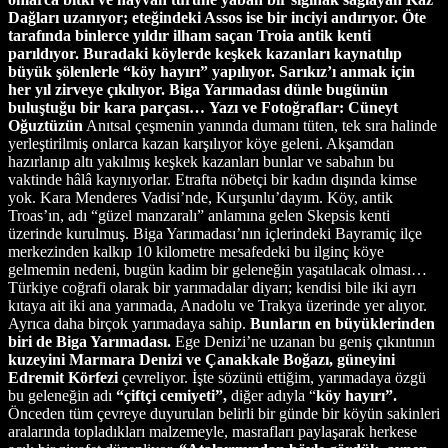
Dağları uzanıyor; eteğindeki Assos ise bir inciyi andırıyor. Öte
tarafında binlerce yıldır ilham saçan Troia antik kenti
parıldıyor. Buradaki köylerde keşkek kazanları kaynatılıp
büyük şölenlerle “köy hayırı” yapılıyor. Sarıkız’ı anmak için
her yıl zirveye çıkılıyor. Biga Yarımadası dünle bugünün
buluştuğu bir kara parçası…
Yazı ve Fotoğraflar: Cüneyt
Oğuztüzün
Anıtsal çeşmenin yanında dumanı tüten, tek sıra halinde
yerleştirilmiş onlarca kazan karşılıyor köye geleni. Akşamdan
hazırlanıp altı yakılmış keşkek kazanları bunlar ve sabahın bu
vaktinde hâlâ kaynıyorlar. Etrafta nöbetçi bir kadın dışında kimse
yok. Kara Menderes Vadisi’nde, Kurşunlu’dayım. Köy, antik
Troas’ın, adı “güzel manzaralı” anlamına gelen Skepsis kenti
üzerinde kurulmuş. Biga Yarımadası’nın içlerindeki Bayramiç ilçe
merkezinden kalkıp 10 kilometre mesafedeki bu ilginç köye
gelmemin nedeni, bugün kadim bir geleneğin yaşatılacak olması…
Türkiye coğrafi olarak bir yarımadalar diyarı; kendisi bile iki ayrı
kıtaya ait iki ana yarımada, Anadolu ve Trakya üzerinde yer alıyor.
Ayrıca daha birçok yarımadaya sahip.
Bunların en büyüklerinden
biri de Biga Yarımadası.
Ege Denizi’ne uzanan bu geniş çıkıntının
kuzeyini Marmara Denizi ve Çanakkale Boğazı, güneyini
Edremit Körfezi
çevreliyor. İşte sözünü ettiğim, yarımadaya özgü
bu geleneğin adı
“çiftçi cemiyeti”,
diğer adıyla “
köy hayırı”.
Önceden tüm çevreye duyurulan belirli bir günde bir köyün sakinleri
aralarında topladıkları malzemeyle, masrafları paylaşarak herkese