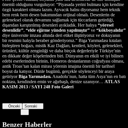
önemli olduğunu vurguluyor: “Piyasada yerini bulması için kendine
özgü karakteri olması lazım. Ayvacık halısı diyorsanız hem teknik
hem renk hem desen bakımından orijinal olmalı. Desenlerin de
geleneksel olarak devamını sağlamak için tüccarların getirdiği,
dışarıdan karıştırılmış desenleri ayıkladık. Her halıya
“yöresel
desenlidir”
,
“elde eğirme yünden yapılmıştır”
ve
“kökboyalıdır”
diye üniversite imzası altında deri etiket iliştiriyoruz ve dokuyanın
bir resmini halıyla beraber gönderiyoruz.” Biga Yarımadası kıtaları
birleştiren boğazı, mistik Kaz Dağları, kentleri, köyleri, gelenekleri,
ürünleri, kültür zenginliği ve daha birçok değerleriyle Türkiye’nin
en dikkate değer köşelerinden biri. Dünyanın en etkili ve iyi bilinen
edebi eserlerinden birinin, Homeros destanlarının coğrafyası olması,
antik Troas’tan kalan mirası yörenin imajına önemli bir tarihsel
boyut da katıyor. Dünle bugünü, gerçekle söylenceyi bir araya
getiriyor
Biga Yarımadası.
Anadolu’nun, hatta tüm Asya’nın en batı
noktası, kendinden emin ve ağırbaşlı, denize uzanıyor…
ATLAS
KASIM 2013 / SAYI 248
Foto Galeri
Önceki
Sonraki
Benzer Haberler