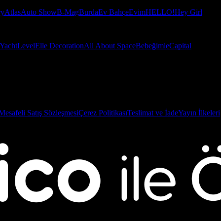
ry
Atlas
Auto Show
B-Mag
Burda
Ev Bahçe
Evim
HELLO!
Hey Girl
Yacht
Level
Elle Decoration
All About Space
Bebeğimle
Capital
Mesafeli Satış Sözleşmesi
Çerez Politikası
Teslimat ve İade
Yayın İlkeleri