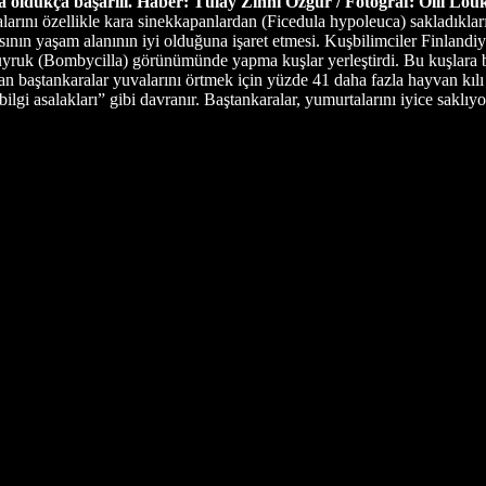
 oldukça başarılı.
Haber: Tülay Zihni Özgür / Fotoğraf: Olli Lou
valarını özellikle kara sinekkapanlardan (Ficedula hypoleuca) sakladıkl
ının yaşam alanının iyi olduğuna işaret etmesi. Kuşbilimciler Finlandiy
ruk (Bombycilla) görünümünde yapma kuşlar yerleştirdi. Bu kuşlara benz
an baştankaralar yuvalarını örtmek için yüzde 41 daha fazla hayvan kılı
lgi asalakları” gibi davranır. Baştankaralar, yumurtalarını iyice saklıyo