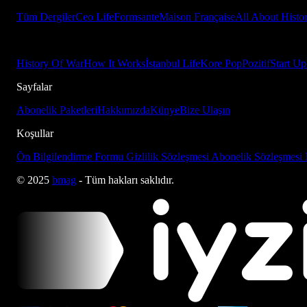
Tüm Dergiler
Ceo Life
Formsante
Maison Française
All About Histo
History Of War
How It Works
İstanbul Life
Kore Pop
Pozitif
Start Up
Sayfalar
Abonelik Paketleri
Hakkımızda
Künye
Bize Ulaşın
Koşullar
Ön Bilgilendirme Formu
Gizlilik Sözleşmesi
Abonelik Sözleşmesi
© 2025
bmag
- Tüm hakları saklıdır.