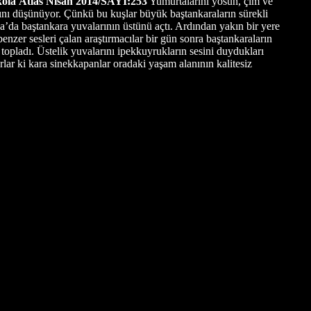
kola
Atlas Nisan 2014/SAYI:253
Yumurtalarını yosun, çim ve
arını düşünüyor. Çünkü bu kuşlar büyük baştankaraların sürekli
a’da baştankara yuvalarının üstünü açtı. Ardından yakın bir yere
er sesleri çalan araştırmacılar bir gün sonra baştankaraların
 topladı. Üstelik yuvalarını ipekkuyrukların sesini duydukları
rlar ki kara sinekkapanlar oradaki yaşam alanının kalitesiz