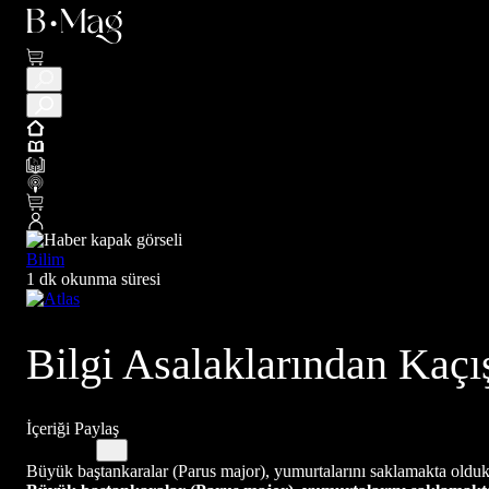
Bilim
1 dk okunma süresi
Bilgi Asalaklarından Kaçı
İçeriği Paylaş
Büyük baştankaralar (Parus major), yumurtalarını saklamakta oldukç