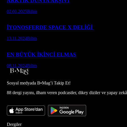
ARKTİK DÜNYA ARŞİVİ
02.01.2025
Bilim
İYONOSFERDE SPACE X DELİĞİ
13.11.2024
Bilim
EN BÜYÜK İKİNCİ ELMAS
08.11.2024
Bilim
Sosyal medyada
B•Mag’i Takip Et!
88 dergi yayını, ilham veren podcastler, dikey diziler ve yapay zekâ d
Dergiler