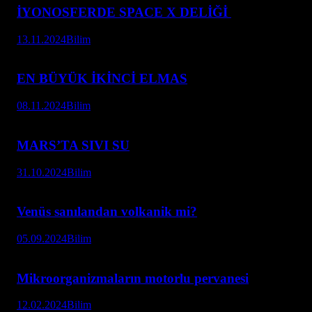
İYONOSFERDE SPACE X DELİĞİ
13.11.2024
Bilim
EN BÜYÜK İKİNCİ ELMAS
08.11.2024
Bilim
MARS’TA SIVI SU
31.10.2024
Bilim
Venüs sanılandan volkanik mi?
05.09.2024
Bilim
Mikroorganizmaların motorlu pervanesi
12.02.2024
Bilim