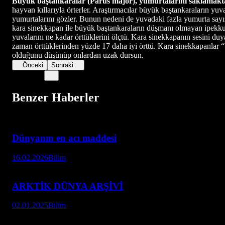
Büyük baştankaralar (Parus major), yumurtalarını saklamakta
hayvan kıllarıyla örterler. Araştırmacılar büyük baştankaraların yu
yumurtalarını gözler. Bunun nedeni de yuvadaki fazla yumurta sayıs
kara sinekkapan ile büyük baştankaraların düşmanı olmayan ipekkuy
yuvalarını ne kadar örttüklerini ölçtü. Kara sinekkapanın sesini duy
zaman örttüklerinden yüzde 17 daha iyi örttü. Kara sinekkapanlar “bi
olduğunu düşünüp onlardan uzak dursun.
Önceki
Sonraki
Benzer Haberler
Dünyanın en acı maddesi
16.02.2026
Bilim
ARKTİK DÜNYA ARŞİVİ
02.01.2025
Bilim