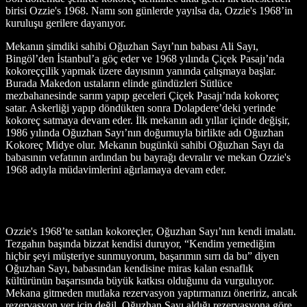
birisi Ozzie's 1968. Namı son günlerde yayılsa da, Ozzie's 1968’in
kuruluşu gerilere dayanıyor.
Mekanın şimdiki sahibi Oğuzhan Sayı’nın babası Ali Sayı,
Bingöl’den İstanbul’a göç eder ve 1968 yılında Çiçek Pasajı’nda
kokoreççilik yapmak üzere dayısının yanında çalışmaya başlar.
Burada Makedon ustaların elinde gündüzleri Sütlüce
mezbahanesinde sarım yapıp geceleri Çiçek Pasajı’nda kokoreç
satar. Askerliği yapıp döndükten sonra Dolapdere’deki yerinde
kokoreç satmaya devam eder. İlk mekanın adı yıllar içinde değişir,
1986 yılında Oğuzhan Sayı’nın doğumuyla birlikte adı Oğuzhan
Kokoreç Midye olur. Mekanın bugünkü sahibi Oğuzhan Sayı da
babasının vefatının ardından bu bayrağı devralır ve mekan Ozzie's
1968 adıyla müdavimlerini ağırlamaya devam eder.
Ozzie's 1968’te satılan kokoreçler, Oğuzhan Sayı’nın kendi imalatı.
Tezgahın başında bizzat kendisi duruyor, “Kendim yemediğim
hiçbir şeyi müşteriye sunmuyorum, başarımın sırrı da bu” diyen
Oğuzhan Sayı, babasından kendisine miras kalan esnaflık
kültürünün başarısında büyük katkısı olduğunu da vurguluyor.
Mekana gitmeden mutlaka rezervasyon yaptırmanızı öneririz, ancak
rezervasyon yer için değil, Oğuzhan Sayı aldığı rezervasyona göre