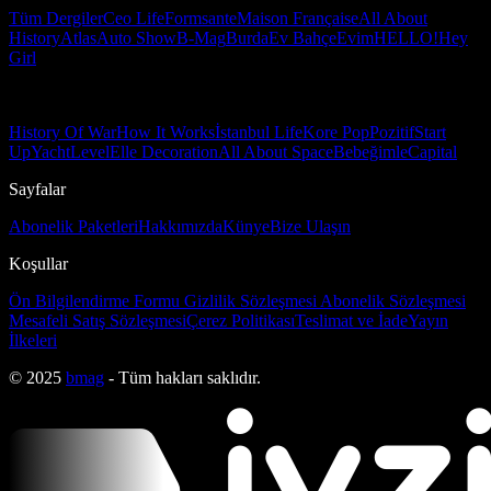
Tüm Dergiler
Ceo Life
Formsante
Maison Française
All About
History
Atlas
Auto Show
B-Mag
Burda
Ev Bahçe
Evim
HELLO!
Hey
Girl
History Of War
How It Works
İstanbul Life
Kore Pop
Pozitif
Start
Up
Yacht
Level
Elle Decoration
All About Space
Bebeğimle
Capital
Sayfalar
Abonelik Paketleri
Hakkımızda
Künye
Bize Ulaşın
Koşullar
Ön Bilgilendirme Formu
Gizlilik Sözleşmesi
Abonelik Sözleşmesi
Mesafeli Satış Sözleşmesi
Çerez Politikası
Teslimat ve İade
Yayın
İlkeleri
© 2025
bmag
- Tüm hakları saklıdır.