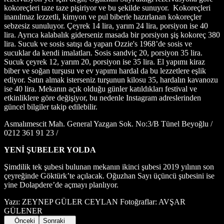
kokoreçleri taze taze pişiriyor ve bu şekilde sunuyor.
Kokoreçleri
inanılmaz lezzetli, kimyon ve pul biberle hazırlanan kokoreçler
sebzesiz sunuluyor. Çeyrek 14 lira, yarım 24 lira, porsiyon ise 40
lira. Ayrıca kalabalık giderseniz masada bir porsiyon şiş kokoreç 380
lira. Sucuk ve sosis satışı da yapan Ozzie's 1968’de sosis ve
sucuklar da kendi imalatları. Sosis sandviç 20, porsiyon 35 lira.
Sucuk çeyrek 12, yarım 20, porsiyon ise 35 lira. El yapımı kiraz
biber ve soğan turşusu ve ev yapımı hardal da bu lezzetlere eşlik
ediyor. Satın almak isterseniz turşunun kilosu 35, hardalın kavanozu
ise 40 lira. Mekanın açık olduğu günler katıldıkları festival ve
etkinliklere göre değişiyor, bu nedenle Instagram adreslerinden
güncel bilgiler takip edilebilir.
Asmalımescit Mah. General Yazgan Sok. No:3/B Tünel Beyoğlu /
0212 361 91 23 /
YENİ ŞUBELER YOLDA
Şimdilik tek şubesi bulunan mekanın ikinci şubesi 2019 yılının son
çeyreğinde Göktürk’te açılacak. Oğuzhan Sayı üçüncü şubesini ise
yine Dolapdere’de açmayı planlıyor.
Yazı: ZEYNEP GÜLER CEYLAN Fotoğraflar: AVŞAR
GÜLENER
Önceki
Sonraki