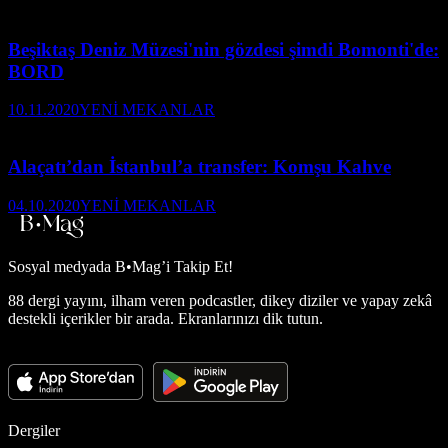
Beşiktaş Deniz Müzesi'nin gözdesi şimdi Bomonti'de:
BORD
10.11.2020
YENİ MEKANLAR
Alaçatı’dan İstanbul’a transfer: Komşu Kahve
04.10.2020
YENİ MEKANLAR
Sosyal medyada
B•Mag’i Takip Et!
88 dergi yayını, ilham veren podcastler, dikey diziler ve yapay zekâ
destekli içerikler bir arada. Ekranlarınızı dik tutun.
Dergiler