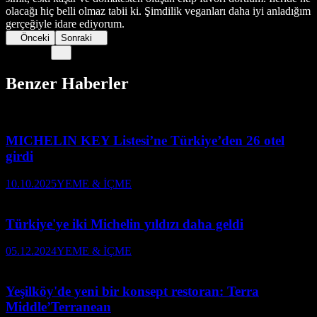
olacağı hiç belli olmaz tabii ki. Şimdilik veganları daha iyi anladığım
gerçeğiyle idare ediyorum.
Önceki
Sonraki
Benzer Haberler
MICHELIN KEY Listesi’ne Türkiye’den 26 otel
girdi
10.10.2025
YEME & İÇME
Türkiye'ye iki Michelin yıldızı daha geldi
05.12.2024
YEME & İÇME
Yeşilköy'de yeni bir konsept restoran: Terra
Middle’Terranean