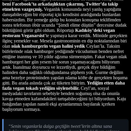
beni Facebook’ta arkadaşlıktan çıkarmış, Twitter’da takip
etmekten vazgeçmiş.
Veganlık konusunda neyi yanlış yaptığımı
danışabileceğim bir röportaj için kendisini aradığımda bunlardan
habersizdim. Bir yemeğe gidip bu konuları konuşma teklifimden
sonra telefonun öbür ucunda “Şimdi elime düştün” dercesine dudak
büktüğünü görür gibi oldum. Röportajı
Kadıköy’deki vegan
restoranı Veganarsist
’te yapmaya karar verdik. Mönüde gerçekten
ilginç yemekler var. Mesela gastronominin en dip noktalarından biri
olan
ıslak hamburgerin vegan halini yedik
Ceylan’la. Taksim
büfelerinde ıslak hamburger yediğimde vücudumun benden nefret
ettiğine inanmış ve 10 yıldır ağzıma sürmemiştim. Fakat vegan ıslak
hamburgeri her gün yesem bir sorun yaşamayacağımı biliyorum
artık. İnanılmaz doyurucu ve lezzetliydi, gerçek diye bildiğim
halinden daha sağlıklı olduğundansa şüphem yok. Gurme değilim
ama bezelye proteininden yapılan ıslama köfte de gerçekten hoşuma
gitti. Bu arada aslında çok az tüketen biriyim.
Yediğim etten daha
fazla vegan tokadı yediğim söylenebilir.
Ceyl’an, sosyal
medyadaki tavırlarım sebebiyle benden soğumuş olsa da onunla
kavga etmeden kafamdakileri tartışabileceğimi iyi biliyordum. Kaju
fıstığından yapılan naneli ekşi ayranlarımızı bayılarak içerken
başlıyorum sormaya.
“Senin veganlarla dalga geçtiğin tweet’lerin altına sana