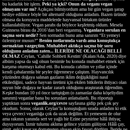
bu kadarlık bir işlem.
Peki ya içki? Onun da veganı vegan
olmayanı var mı?
Açıkçası bilmiyordum ama bir gün vegan şarap
hediye edilince böyle bir alternatif olduğunu anladım. Bazen üründe
olmasa da koruyucu maddelerde hayvansal birtakım ürünler
kullanılabiliyor. Vegan şarabı da böylece keşfetmiş oldum. Mesela
Guinness birası da 2016’dan beri veganmış.
Veganlara sorulan en
saçma soru nedir?
Sen sormadın bunu ama sanırım “Et yemeyi
özlemiyor musun?”
Benim notlarımda vardı ama konuştukça
sormaktan vazgeçtim. Muhabbet aktıkça saçma bir soru
olduğunu anladım zaten...
İLERİDE NE OLACAĞI BELLİ
OLMAZ
Ceylan, ‘Cahille Sohbeti Kestim’ (Kalan/Ada, 2020) diye
albüm yapsa da sağ olsun benimle bu konuda muhabbet etmek için
karşıma oturmayı kabul etti. Bu konuda cahilim ve yıllar içinde
kendi çabalarımla bir şeyler öğrenmeye çalıştım. Hayvancılık
yüzünden doğaya salınan gazların iklim değişikliğini nasıl
etkilediğini, sadece hayvan üretimi için ekilen bitkilerin ihtiyacı olan
suyun bile doğaya ne kadar zararlı olduğunu araştırarak öğrendim.
Keşke bundan 10 yıl önce tartıştığım (o zamanlar daha köşeliydim
sanırım) veganlar bana bu sorunları anlatsalardı. Bu röportajı
yaptıktan sonra
veganlik.org/cevre
sayfasına gidip pek çok şey
okudum. Sonuç olarak Ceylan’la konuştuğum sırada anladım ki etik
veya çevreci veganlığa çok da uzak değilim. Et yemesem de olur
ama rakının yanında sert ve yağlı bir Ezine peynirine hâlâ ihtiyaç
duyuyorum. İzmir tulumu aklıma gelince yüzüm gülüyor. Hâlâ çay,
simit, eski kaşar ve domatesten oluşan ekip favori dörtlüm. İleride ne