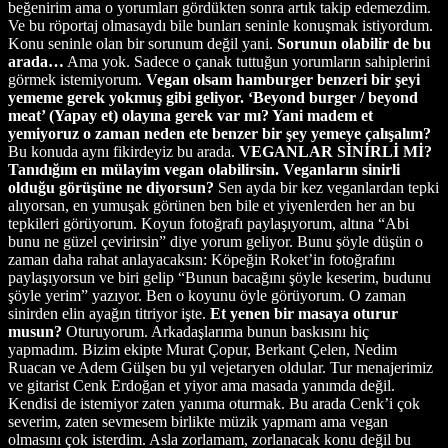
beğenirim ama o yorumları gördükten sonra artık takip edemezdim.
Ve bu röportaj olmasaydı bile bunları seninle konuşmak istiyordum.
Konu seninle olan bir sorunum değil yani.
Sorunun olabilir de bu
arada…
Ama yok. Sadece o çanak tuttuğun yorumların sahiplerini
görmek istemiyorum.
Vegan olsam hamburger benzeri bir şeyi
yememe gerek yokmuş gibi geliyor. ‘Beyond burger / beyond
meat’ (Yapay et) olayına gerek var mı? Yani madem et
yemiyoruz o zaman neden ete benzer bir şey yemeye çalışalım?
Bu konuda aynı fikirdeyiz bu arada.
VEGANLAR SİNİRLİ Mİ?
Tanıdığım en mülayim vegan olabilirsin. Veganların sinirli
olduğu görüşüne ne diyorsun?
Sen ayda bir kez veganlardan tepki
alıyorsan, en yumuşak görünen ben bile et yiyenlerden her an bu
tepkileri görüyorum. Koyun fotoğrafı paylaşıyorum, altına “Abi
bunu ne güzel çevirirsin” diye yorum geliyor. Bunu şöyle düşün o
zaman daha rahat anlayacaksın: Köpeğin Roket’in fotoğrafını
paylaşıyorsun ve biri gelip “Bunun bacağını şöyle keserim, budunu
şöyle yerim” yazıyor. Ben o koyunu öyle görüyorum. O zaman
sinirden elin ayağın titriyor işte.
Et yenen bir masaya oturur
musun?
Oturuyorum. Arkadaşlarıma bunun baskısını hiç
yapmadım. Bizim ekipte Murat Çopur, Berkant Çelen, Nedim
Ruacan ve Adem Gülşen bu yıl vejetaryen oldular. Tur menajerimiz
ve gitarist Cenk Erdoğan et yiyor ama masada yanımda değil.
Kendisi de istemiyor zaten yanıma oturmak. Bu arada Cenk’i çok
severim, zaten sevmesem birlikte müzik yapmam ama vegan
olmasını çok isterdim. Asla zorlamam, zorlanacak konu değil bu