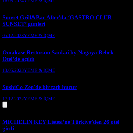
16.05.2024
YEME & İÇME
Sunset Grill&Bar After'da ‘GASTRO CLUB
SUNSET’ günleri
05.12.2023
YEME & İÇME
Omakase Restoranı Sankai by Nagaya Bebek
Otel’de açıldı
13.05.2023
YEME & İÇME
SushiCo Zen'de bir tatlı huzur
17.12.2022
YEME & İÇME
MICHELIN KEY Listesi’ne Türkiye’den 26 otel
girdi