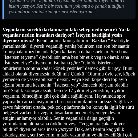
öykünen veya ‘Veganlara çakacak yer bulduk’ diyen onlarca
insan yazıyor. Senle bir sorunum yok ama o çanak tuttuğun
yorumların sahiplerini görmek istemiyorum.”
Veganların sürekli darlanmasındaki sebep nedir sence? Ya da
veganlar neden insanları darlıyor? İsteyen istediğini yesin
diyemez miyiz?
Kendi adıma konuşabilirim. Bazıları “Biz böyle
yaratılmadık” diyerek veganlığı yanlış bulurken sen son bir saattir
konuşmalarımızdan anladığım kadarıyla daha esneksin. Sen bana
“İstersen et yeme” diyebilirsin ama ben bir etik vegan olarak sana
“İstersen et ye” diyemem. Bu bana göre “Çin’de isterlerse
ömürlerinin sonuna kadar köpek yesinler” demek gibi bir şey. Bunu
ahlaki olarak diyemezsin değil mi? Çünkü “Olur mu öyle şey, köpek
yemeden de yaşayabilirsin” dersin. Veya kedi köpekleri toplayıp
ağzını burnunu kesmenin “İstersen yap” denecek bir yanı olabilir
mi? Sağlık konuşacaksak, ben de 17 yıldır et yemedim, 5 yıldır
veganım, ölmediğim gibi çok daha sağlıklıyım. Hayatımda spor
yapmadım ama tansiyonum bir sporcununkinden farksız. Sağlık ve
çevre faktörleri ortada, pek çok platformda bu konuyla ilgili bir sürü
belgesel varken bir vegan, insanların neden et yemeye devam
ettiğini anlamıyor olabilir. Senin veganlarla dalga geçtiğin
yorumlarının altına sana öykünen veya “Veganlara çakacak yer
bulduk” diyen onlarca insan yazıyor. Bak, sen benim kaç yıllık
arkadaşımsın, seni severim, müzik yazarlığını ve dinleyiciliğini çok