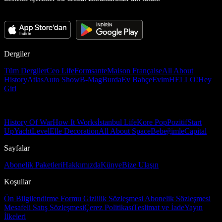
Dergiler
Tüm Dergiler
Ceo Life
Formsante
Maison Française
All About
History
Atlas
Auto Show
B-Mag
Burda
Ev Bahçe
Evim
HELLO!
Hey
Girl
History Of War
How It Works
İstanbul Life
Kore Pop
Pozitif
Start
Up
Yacht
Level
Elle Decoration
All About Space
Bebeğimle
Capital
Sayfalar
Abonelik Paketleri
Hakkımızda
Künye
Bize Ulaşın
Koşullar
Ön Bilgilendirme Formu
Gizlilik Sözleşmesi
Abonelik Sözleşmesi
Mesafeli Satış Sözleşmesi
Çerez Politikası
Teslimat ve İade
Yayın
İlkeleri