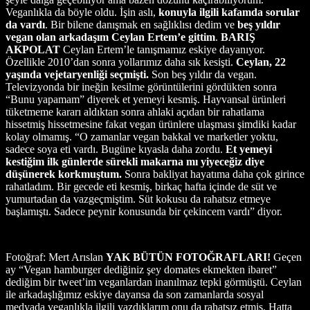
Veganlıkla da böyle oldu. İşin aslı,
konuyla ilgili kafamda sorular
da vardı
. Bir bilene danışmak en sağlıklısı dedim ve
beş yıldır
vegan olan arkadaşım Ceylan Ertem’e gittim
.
BARIŞ
AKPOLAT
Ceylan Ertem’le tanışmamız eskiye dayanıyor.
Özellikle 2010’dan sonra yollarımız daha sık kesişti.
Ceylan, 22
yaşında vejetaryenliği seçmişti.
Son beş yıldır da vegan.
Televizyonda bir ineğin kesilme görüntülerini gördükten sonra
“Bunu yapamam” diyerek et yemeyi kesmiş. Hayvansal ürünleri
tüketmeme kararı aldıktan sonra ahlaki açıdan bir rahatlama
hissetmiş hissetmesine fakat vegan ürünlere ulaşması şimdiki kadar
kolay olmamış. “O zamanlar vegan bakkal ve marketler yoktu,
sadece soya eti vardı. Bugüne kıyasla daha zordu.
Et yemeyi
kestiğim ilk günlerde sürekli makarna mı yiyeceğiz diye
düşünerek korkmuştum.
Sonra bakliyat hayatıma daha çok girince
rahatladım. Bir gecede eti kesmiş, birkaç hafta içinde de süt ve
yumurtadan da vazgeçmiştim. Süt kokusu da rahatsız etmeye
başlamıştı. Sadece peynir konusunda bir çekincem vardı” diyor.
Fotoğraf: Mert Arıslan
YAK BÜTÜN FOTOĞRAFLARI!
Geçen
ay “Vegan hamburger dediğiniz şey domates ekmekten ibaret”
dediğim bir tweet’im veganlardan inanılmaz tepki görmüştü. Ceylan
ile arkadaşlığımız eskiye dayansa da son zamanlarda sosyal
medyada veganlıkla ilgili yazdıklarım onu da rahatsız etmiş. Hatta