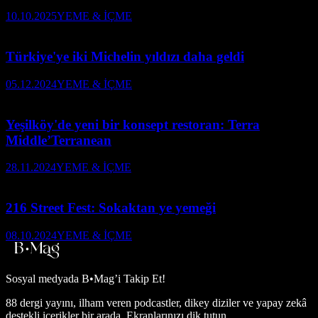
10.10.2025
YEME & İÇME
Türkiye'ye iki Michelin yıldızı daha geldi
05.12.2024
YEME & İÇME
Yeşilköy'de yeni bir konsept restoran: Terra
Middle’Terranean
28.11.2024
YEME & İÇME
216 Street Fest: Sokaktan ye yemeği
08.10.2024
YEME & İÇME
Sosyal medyada
B•Mag’i Takip Et!
88 dergi yayını, ilham veren podcastler, dikey diziler ve yapay zekâ
destekli içerikler bir arada. Ekranlarınızı dik tutun.