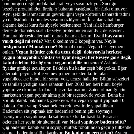
hamburgeri değil ondaki baharatı veya sosu özlüyor. Sucuğu
bezelye proteininden üretip o baharatı bastığında bir farkı olmuyor.
Aynı şekilde lahmacunun gevrekliğini veya köftenin baharatlı tadını
ya da üstündeki domates sosunu özlüyorsun. İnsanlar sabahtan
akşama kadar kuru fasulyeyle beslenemez. Yani ıslak hamburger
deme de domates soslu bezelye proteininden sandviç de istersen.
Bunlara bir çeşit alternatif olarak bakmak lazım.
Evcil hayvanın
vardı değil mi evde?
Var. 6 kedim ve 3 köpeğim var.
Neyle
besliyorsun? Mamaları ne?
Normal mama. Vegan besleyemem
onları.
Vegan ürünler çok da ucuz değil, dolayısıyla herkese
uygun olmayabilir.
Miktar ve fiyat dengesi her keseye göre değil,
kabul edelim. Bir öğrenci vegan olabilir mi sence?
Aslında
fiyatlar gittikçe ucuzluyor. Eskiden bu kadar çeşit bile yoktu. Eğer
alternatif peynir, köfte yemeyip mercimekten köfte falan
yapabilecekse bunda bir sorun yok, ucuza halleder. Bütün sebzeleri
ve tahılları yediğin anda rahatsın. Ben 2003’ten beri bunu böyle
yaptım ve ekonomik olarak hiç zorlanmadım. Zaten olmadığı için
marketten vegan peynir alma gibi bir seçenek de yoktu. Buna bir
zorluk olarak bakmamak gerekiyor. Bir vegan yoğurt yapmak 10
dakika. Onu yapıp 8 saat bekleyerek peynir de yapabilirsin.
Bademden süt yapmak için bademleri benim gibi soymaya
üşeniyorsan soyulmuşu da satılıyor. O kadar basit ki. Kısacası
özlenen her şeyin bir alternatifi var.
Nasıl yapılıyor badem sütü?
Çiğ bademin kabuklarını soyup, mutfak robotundan geçirip tülbentle
sıkarak bademin sütü çıkarılıyor.
Bu kadar mı gerçekten?
Aynen,