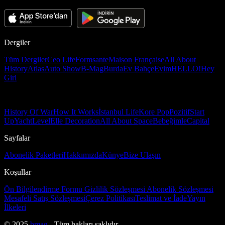
Dergiler
Tüm Dergiler
Ceo Life
Formsante
Maison Française
All About
History
Atlas
Auto Show
B-Mag
Burda
Ev Bahçe
Evim
HELLO!
Hey
Girl
History Of War
How It Works
İstanbul Life
Kore Pop
Pozitif
Start
Up
Yacht
Level
Elle Decoration
All About Space
Bebeğimle
Capital
Sayfalar
Abonelik Paketleri
Hakkımızda
Künye
Bize Ulaşın
Koşullar
Ön Bilgilendirme Formu
Gizlilik Sözleşmesi
Abonelik Sözleşmesi
Mesafeli Satış Sözleşmesi
Çerez Politikası
Teslimat ve İade
Yayın
İlkeleri
© 2025
bmag
- Tüm hakları saklıdır.