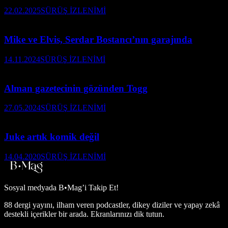
22.02.2025
SÜRÜŞ İZLENİMİ
Mike ve Elvis, Serdar Bostancı’nın garajında
14.11.2024
SÜRÜŞ İZLENİMİ
Alman gazetecinin gözünden Togg
27.05.2024
SÜRÜŞ İZLENİMİ
Juke artık komik değil
14.04.2020
SÜRÜŞ İZLENİMİ
Sosyal medyada
B•Mag’i Takip Et!
88 dergi yayını, ilham veren podcastler, dikey diziler ve yapay zekâ
destekli içerikler bir arada. Ekranlarınızı dik tutun.