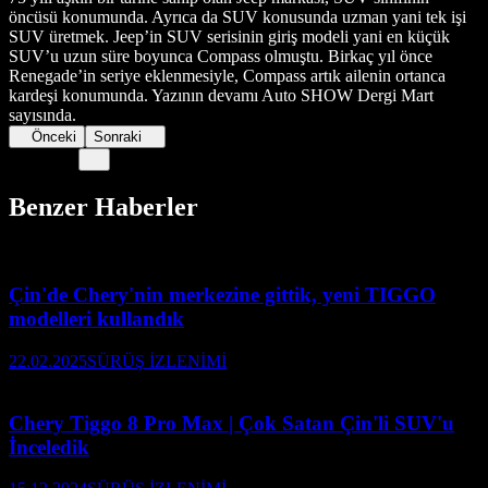
öncüsü konumunda. Ayrıca da SUV konusunda uzman yani tek işi
SUV üretmek. Jeep’in SUV serisinin giriş modeli yani en küçük
SUV’u uzun süre boyunca Compass olmuştu. Birkaç yıl önce
Renegade’in seriye eklenmesiyle, Compass artık ailenin ortanca
kardeşi konumunda. Yazının devamı Auto SHOW Dergi Mart
sayısında.
Önceki
Sonraki
Benzer Haberler
Çin'de Chery'nin merkezine gittik, yeni TIGGO
modelleri kullandık
22.02.2025
SÜRÜŞ İZLENİMİ
Chery Tiggo 8 Pro Max | Çok Satan Çin'li SUV'u
İnceledik