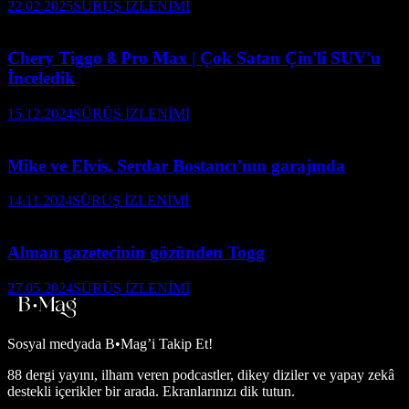
22.02.2025
SÜRÜŞ İZLENİMİ
Chery Tiggo 8 Pro Max | Çok Satan Çin'li SUV'u
İnceledik
15.12.2024
SÜRÜŞ İZLENİMİ
Mike ve Elvis, Serdar Bostancı’nın garajında
14.11.2024
SÜRÜŞ İZLENİMİ
Alman gazetecinin gözünden Togg
27.05.2024
SÜRÜŞ İZLENİMİ
Sosyal medyada
B•Mag’i Takip Et!
88 dergi yayını, ilham veren podcastler, dikey diziler ve yapay zekâ
destekli içerikler bir arada. Ekranlarınızı dik tutun.