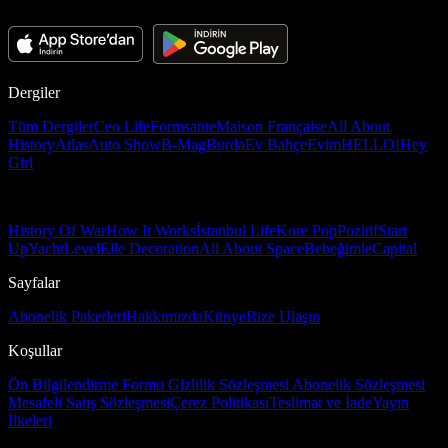
Dergiler
Tüm Dergiler
Ceo Life
Formsante
Maison Française
All About
History
Atlas
Auto Show
B-Mag
Burda
Ev Bahçe
Evim
HELLO!
Hey
Girl
History Of War
How It Works
İstanbul Life
Kore Pop
Pozitif
Start
Up
Yacht
Level
Elle Decoration
All About Space
Bebeğimle
Capital
Sayfalar
Abonelik Paketleri
Hakkımızda
Künye
Bize Ulaşın
Koşullar
Ön Bilgilendirme Formu
Gizlilik Sözleşmesi
Abonelik Sözleşmesi
Mesafeli Satış Sözleşmesi
Çerez Politikası
Teslimat ve İade
Yayın
İlkeleri