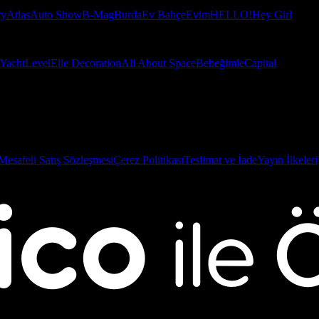
ry
Atlas
Auto Show
B-Mag
Burda
Ev Bahçe
Evim
HELLO!
Hey Girl
Yacht
Level
Elle Decoration
All About Space
Bebeğimle
Capital
Mesafeli Satış Sözleşmesi
Çerez Politikası
Teslimat ve İade
Yayın İlkeleri