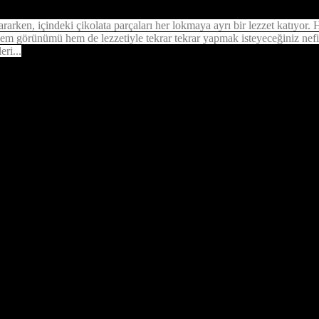
rarken, içindeki çikolata parçaları her lokmaya ayrı bir lezzet katıyor. 
hem görünümü hem de lezzetiyle tekrar tekrar yapmak isteyeceğiniz nefis b
eri...