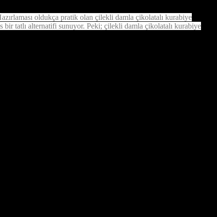
Hazırlaması oldukça pratik olan çilekli damla çikolatalı kurabiye
ir tatlı alternatifi sunuyor. Peki; çilekli damla çikolatalı kurabiye