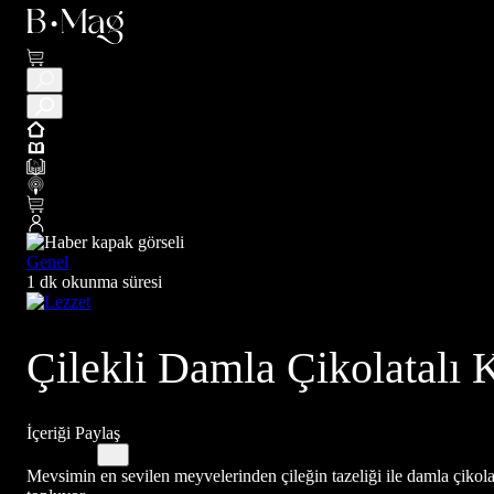
Genel
1 dk okunma süresi
Çilekli Damla Çikolatalı K
İçeriği Paylaş
Mevsimin en sevilen meyvelerinden çileğin tazeliği ile damla çikol