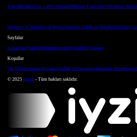
Tüm Dergiler
Ceo Life
Formsante
Maison Française
All About Histo
History Of War
How It Works
İstanbul Life
Kore Pop
Pozitif
Start Up
Sayfalar
Abonelik Paketleri
Hakkımızda
Künye
Bize Ulaşın
Koşullar
Ön Bilgilendirme Formu
Gizlilik Sözleşmesi
Abonelik Sözleşmesi
© 2025
bmag
- Tüm hakları saklıdır.