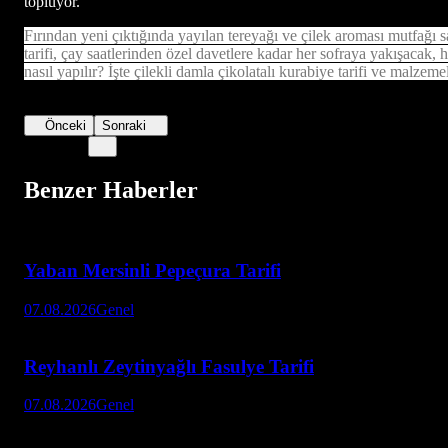
topluyor.
Fırından yeni çıktığında yayılan tereyağı ve çilek aroması mutfağı sa
tarifi, çay saatlerinden özel davetlere kadar her sofraya yakışacak, 
nasıl yapılır? İşte çilekli damla çikolatalı kurabiye tarifi ve malzemel
Önceki
Sonraki
Benzer Haberler
Yaban Mersinli Pepeçura Tarifi
07.08.2026
Genel
Reyhanlı Zeytinyağlı Fasulye Tarifi
07.08.2026
Genel