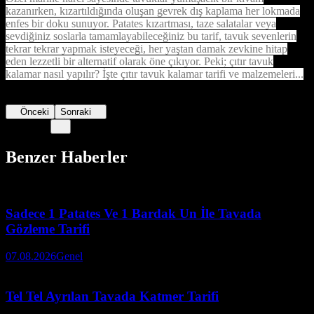
kazanırken, kızartıldığında oluşan gevrek dış kaplama her lokmada
enfes bir doku sunuyor. Patates kızartması, taze salatalar veya
sevdiğiniz soslarla tamamlayabileceğiniz bu tarif, tavuk sevenlerin
tekrar tekrar yapmak isteyeceği, her yaştan damak zevkine hitap
eden lezzetli bir alternatif olarak öne çıkıyor. Peki; çıtır tavuk
kalamar nasıl yapılır? İşte çıtır tavuk kalamar tarifi ve malzemeleri...
Önceki
Sonraki
Benzer Haberler
Sadece 1 Patates Ve 1 Bardak Un İle Tavada
Gözleme Tarifi
07.08.2026
Genel
Tel Tel Ayrılan Tavada Katmer Tarifi