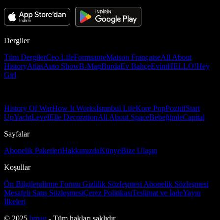
Dergiler
Tüm Dergiler
Ceo Life
Formsante
Maison Française
All About
History
Atlas
Auto Show
B-Mag
Burda
Ev Bahçe
Evim
HELLO!
Hey
Girl
History Of War
How It Works
İstanbul Life
Kore Pop
Pozitif
Start
Up
Yacht
Level
Elle Decoration
All About Space
Bebeğimle
Capital
Sayfalar
Abonelik Paketleri
Hakkımızda
Künye
Bize Ulaşın
Koşullar
Ön Bilgilendirme Formu
Gizlilik Sözleşmesi
Abonelik Sözleşmesi
Mesafeli Satış Sözleşmesi
Çerez Politikası
Teslimat ve İade
Yayın
İlkeleri
© 2025
bmag
- Tüm hakları saklıdır.