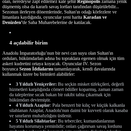
olan, neredeyse zapt edilemez kale şehir
Reginopolis
zamana yenik
düşmemiş olsa da kararlı savaş lortları tarafından düşürülebilir...
Sezonun ilerleyen dönemlerinde, Sultan'ın odağı körfezlere ve
limanlara kaydığında, oyuncular yeni harita
Karadan ve
Denizden’
de Saha Muharebelerine de katılacak.
4 açılabilir birim
Anadolu İmparatorluğu’nun bir nevi can suyu olan Sultan'ın
orduları, hükümdarları adına bu topraklara egemen olmak için tüm
askeri kudretini ortaya koyacak. Oyuncular IV. Sezon
boyunca
Sezon İddialarını
tamamlayarak, kendi davalarında
kullanmak üzere bu birimleri alabilirler:
3 Yıldızlı Yeniçeriler:
Bu seçkin misket tüfekçileri, değerli
hizmetleri karşılığında cömert ödüller koparmış, zaman zaman
da taleplerine sıcak bakan bir rakibi tahta çıkarmak için
hükümdarı devirmiştir.
4 Yıldızlı Azaplar
: Pala benzeri bir kılıç ve küçük kalkanla
silahlanan Azaplar, Anadolu'nun daimi bir kuvveti olarak kasaba
ve sınırların muhafızlığını üstlenir.
5 Yıldızlı Silahtarlar
: Bu teberciler, kumandanlarının
hayatını korumaya yeminlidir; onları çağırırsan savaş lordunu