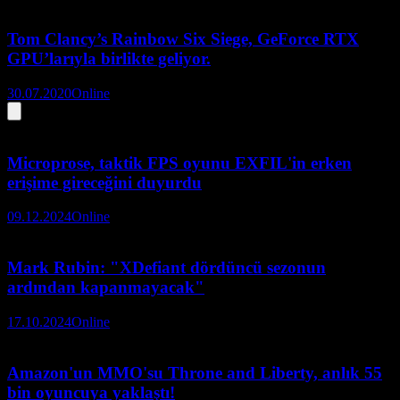
Tom Clancy’s Rainbow Six Siege, GeForce RTX
GPU’larıyla birlikte geliyor.
30.07.2020
Online
Microprose, taktik FPS oyunu EXFIL'in erken
erişime gireceğini duyurdu
09.12.2024
Online
Mark Rubin: "XDefiant dördüncü sezonun
ardından kapanmayacak"
17.10.2024
Online
Amazon'un MMO'su Throne and Liberty, anlık 55
bin oyuncuya yaklaştı!