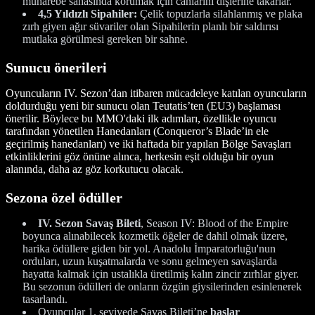
muharebe sahasında korumak için canlarını dişlerine takarlar.
4,5 Yıldızlı Sipahiler:
Çelik topuzlarla silahlanmış ve plaka
zırh giyen ağır süvariler olan Sipahilerin planlı bir saldırısı
mutlaka görülmesi gereken bir sahne.
Sunucu önerileri
Oyuncuların IV. Sezon’dan itibaren mücadeleye katılan oyuncuların
doldurduğu yeni bir sunucu olan Teutatis’ten (EU3) başlaması
önerilir. Böylece bu MMO'daki ilk adımları, özellikle oyuncu
tarafından yönetilen Hanedanları (Conqueror’s Blade’in ele
geçirilmiş hanedanları) ve iki haftada bir yapılan Bölge Savaşları
etkinliklerini göz önüne alınca, herkesin eşit olduğu bir oyun
alanında, daha az göz korkutucu olacak.
Sezona özel ödüller
IV. Sezon Savaş Bileti
, Season IV: Blood of the Empire
boyunca alınabilecek kozmetik öğeler de dahil olmak üzere,
harika ödüllere giden bir yol. Anadolu İmparatorluğu'nun
orduları, uzun kuşatmalarda ve sonu gelmeyen savaşlarda
hayatta kalmak için ustalıkla üretilmiş kalın zincir zırhlar giyer.
Bu sezonun ödülleri de onların özgün giysilerinden esinlenerek
tasarlandı.
Oyuncular 1. seviyede Savaş Bileti’ne
başlar