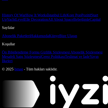
History Of War
How It Works
İstanbul Life
Kore Pop
Pozitif
Start
Up
Yacht
Level
Elle Decoration
All About Space
Bebeğimle
Capital
Sayfalar
Abonelik Paketleri
Hakkımızda
Künye
Bize Ulaşın
Koşullar
Ön Bilgilendirme Formu
Gizlilik Sözleşmesi
Abonelik Sözleşmesi
Mesafeli Satış Sözleşmesi
Çerez Politikası
Teslimat ve İade
Yayın
İlkeleri
© 2025
bmag
- Tüm hakları saklıdır.