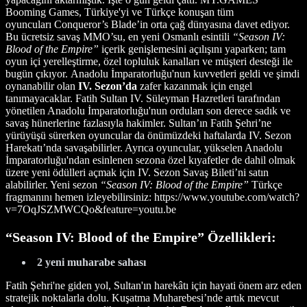
Booming Games, Türkiye'yi ve Türkçe konuşan tüm
oyuncuları Conqueror’s Blade’in orta çağ dünyasına davet ediyor.
Bu ücretsiz savaş MMO’su, en yeni Osmanlı esintili
“Season IV:
Blood of the Empire”
içerik genişlemesini açılışını yaparken; tam
oyun içi yerelleştirme, özel topluluk kanalları ve müşteri desteği ile
bugün çıkıyor.
Anadolu İmparatorluğu'nun kuvvetleri geldi ve şimdi
oynanabilir olan
IV. Sezon’da
zafer kazanmak için engel
tanımayacaklar.
Fatih Sultan IV. Süleyman Hazretleri tarafından
yönetilen Anadolu İmparatorluğu'nun orduları son derece sadık ve
savaş hünerlerine fazlasıyla hakimler.
Sultan’ın Fatih Şehri’ne
yürüyüşü sürerken oyuncular da önümüzdeki haftalarda IV. Sezon
Harekatı’nda savaşabilirler. Ayrıca oyuncular, yükselen Anadolu
İmparatorluğu'ndan esinlenen sezona özel kıyafetler de dahil olmak
üzere yeni ödülleri açmak için IV. Sezon Savaş Bileti’ni satın
alabilirler.
Yeni sezon
“Season IV: Blood of the Empire”
Türkçe
fragmanını hemen izleyebilirsiniz: https://www.youtube.com/watch?
v=7OqJSZMWCQo&feature=youtu.be
“Season IV: Blood of the Empire” Özellikleri:
2 yeni muharabe sahası
Fatih Şehri'ne giden yol, Sultan'ın harekâtı için hayati önem arz eden
stratejik noktalarla dolu. Kuşatma Muharebesi’nde artık mevcut