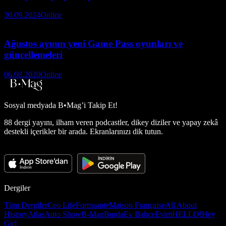
30.09.2024
Online
Ağustos ayının yeni Game Pass oyunları ve
güncellemeleri
06.08.2020
Online
Sosyal medyada
B•Mag’i Takip Et!
88 dergi yayını, ilham veren podcastler, dikey diziler ve yapay zekâ
destekli içerikler bir arada. Ekranlarınızı dik tutun.
Dergiler
Tüm Dergiler
Ceo Life
Formsante
Maison Française
All About
History
Atlas
Auto Show
B-Mag
Burda
Ev Bahçe
Evim
HELLO!
Hey
Girl