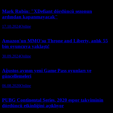
Mark Rubin: "XDefiant dördüncü sezonun
ardından kapanmayacak"
17.10.2024
Online
Amazon'un MMO'su Throne and Liberty, anlık 55
bin oyuncuya yaklaştı!
30.09.2024
Online
Ağustos ayının yeni Game Pass oyunları ve
güncellemeleri
06.08.2020
Online
PUBG Continental Series, 2020 espor takviminin
dördüncü etkinliğini açıklıyor