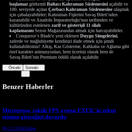
başlamaz
görkemli
Baltacı Kahraman Süslemesini
açabilir ve
100. seviyede açılan
Çorbacı Kahraman Süslemesine
ulaşmak
için çabalayabilirler; Kahraman Fişlerini Savaş Bileti’nden
kazanabilir ve Anadolu İmparatorluğu'nun tarihinden ve
kültüründen esinlenen
zarif ve gösterişli 11 silah
kaplamasını
Sezon Mağazasından almak için harcayabilirler.
Conqueror’s Blade'e yeni eklenen
Duygu Simgelerini
,
zaferde ve mağlubiyette kendinizi ifade etmek için şimdi
kullanabilirsiniz! Alkış, Kas Gösterme, Kahkaha ve Ağlama gibi
özel karakter animasyonları, hem ücretsiz olarak hem de
Savaş Bileti’nin Premium ödülü olarak açılabilir.
Önceki
Sonraki
Benzer Haberler
Microprose, taktik FPS oyunu EXFIL'in erken
erişime gireceğini duyurdu
09.12.2024
Online