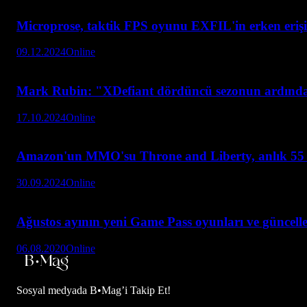
Microprose, taktik FPS oyunu EXFIL'in erken eriş
09.12.2024
Online
Mark Rubin: "XDefiant dördüncü sezonun ardın
17.10.2024
Online
Amazon'un MMO'su Throne and Liberty, anlık 55 b
30.09.2024
Online
Ağustos ayının yeni Game Pass oyunları ve güncell
06.08.2020
Online
Sosyal medyada
B•Mag’i Takip Et!