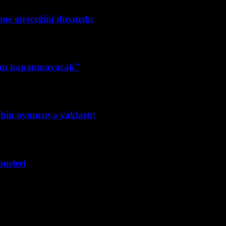
ime gireceğini duyurdu
dan kapanmayacak"
in oyuncuya yaklaştı!
emeleri