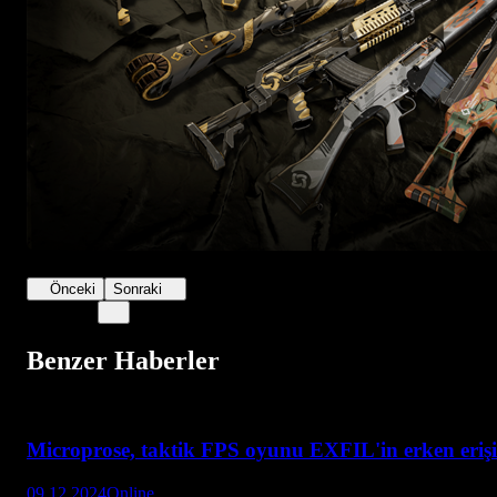
Önceki
Sonraki
Benzer Haberler
Microprose, taktik FPS oyunu EXFIL'in erken eriş
09.12.2024
Online