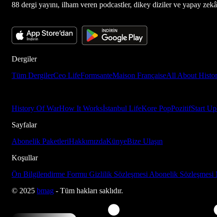
88 dergi yayını, ilham veren podcastler, dikey diziler ve yapay zekâ d
Dergiler
Tüm Dergiler
Ceo Life
Formsante
Maison Française
All About Histo
History Of War
How It Works
İstanbul Life
Kore Pop
Pozitif
Start Up
Sayfalar
Abonelik Paketleri
Hakkımızda
Künye
Bize Ulaşın
Koşullar
Ön Bilgilendirme Formu
Gizlilik Sözleşmesi
Abonelik Sözleşmesi
© 2025
bmag
- Tüm hakları saklıdır.