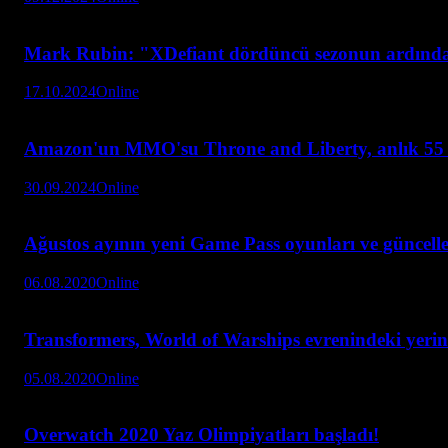
Mark Rubin: "XDefiant dördüncü sezonun ardın
17.10.2024
Online
Amazon'un MMO'su Throne and Liberty, anlık 55 b
30.09.2024
Online
Ağustos ayının yeni Game Pass oyunları ve güncell
06.08.2020
Online
Transformers, World of Warships evrenindeki yerini
05.08.2020
Online
Overwatch 2020 Yaz Olimpiyatları başladı!