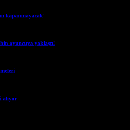
dan kapanmayacak"
in oyuncuya yaklaştı!
emeleri
 alıyor