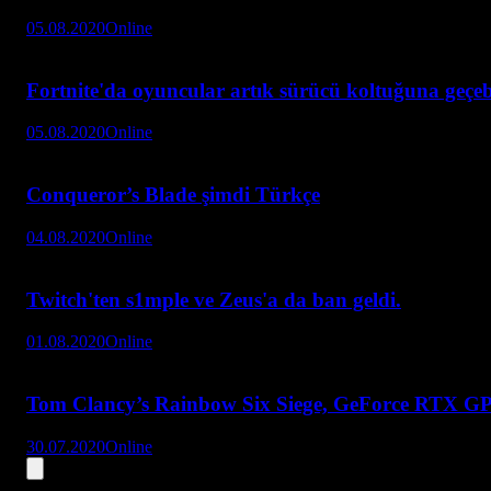
05.08.2020
Online
Fortnite'da oyuncular artık sürücü koltuğuna geçeb
05.08.2020
Online
Conqueror’s Blade şimdi Türkçe
04.08.2020
Online
Twitch'ten s1mple ve Zeus'a da ban geldi.
01.08.2020
Online
Tom Clancy’s Rainbow Six Siege, GeForce RTX GPU’l
30.07.2020
Online