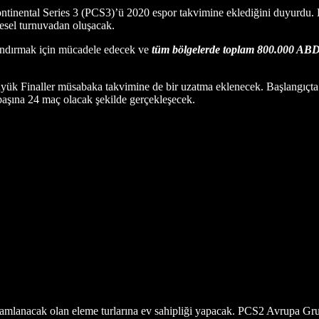
ental Series 3 (PCS3)’ü 2020 espor takvimine eklediğini duyurdu. 
esel turnuvadan oluşacak.
çlandırmak için mücadele edecek ve
tüm bölgelerde toplam
800.000 ABD 
k Finaller müsabaka takvimine de bir uzatma eklenecek. Başlangıçta 
başına 24 maç olacak şekilde gerçekleşecek.
mamlanacak olan eleme turlarına ev sahipliği yapacak. PCS2 Avrupa G