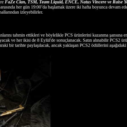
ere
FaZe Clan, TSM, Team Liquid, ENCE, Natus Vincere ve Raise Y
i arasında her gün 19:00’da başlamak üzere iki hafta boyunca devam ed
larından izleyebilirler.
arını tahmin ettikleri ve böylelikle PCS ürünlerini kazanma şansına e
acak ve her ikisi de 8 Eylül'de sonuçlanacak. Satın alınabilir PCS2 ürü
ki bir tarihte paylaşılacak, ancak yaklaşan PCS2 ödüllerini aşağıdaki 