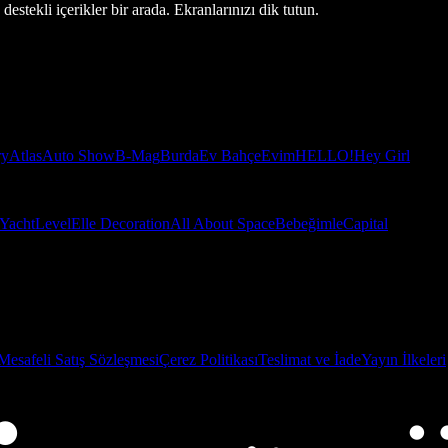
estekli içerikler bir arada. Ekranlarınızı dik tutun.
ry
Atlas
Auto Show
B-Mag
Burda
Ev Bahçe
Evim
HELLO!
Hey Girl
Yacht
Level
Elle Decoration
All About Space
Bebeğimle
Capital
Mesafeli Satış Sözleşmesi
Çerez Politikası
Teslimat ve İade
Yayın İlkeleri