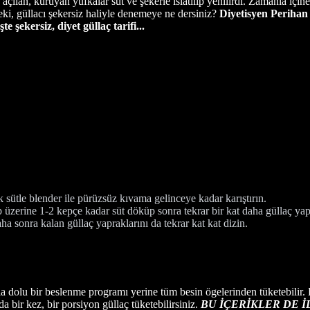
çılan, kuruyan yufkalar süt ve şekerle ıslatılıp yenilirdi. Zamanla içine
Peki, güllacı şekersiz haliyle denemeye ne dersiniz?
Diyetisyen Perihan 
şte şekersiz, diyet güllaç tarifi...
sütle blender ile pürüzsüz kıvama gelinceye kadar karıştırın.
ip üzerine 1-2 kepçe kadar süt döküp sonra tekrar bir kat daha güllaç yap
ha sonra kalan güllaç yapraklarını da tekrar kat kat dizin.
arla dolu bir beslenme programı yerine tüm besin ögelerinden tüketebilir
 bir kez, bir porsiyon güllaç tüketebilirsiniz.
BU İÇERİKLER DE İ