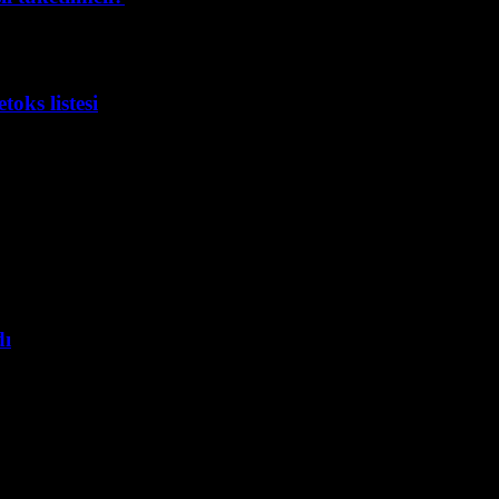
etoks listesi
dı