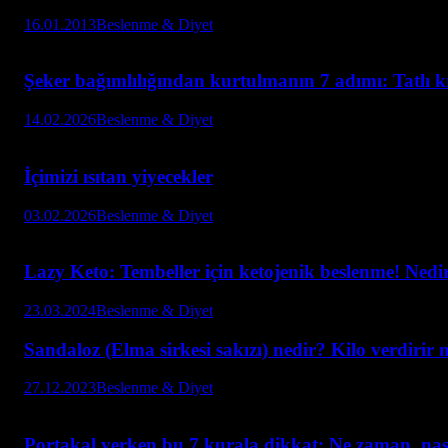
16.01.2013
Beslenme & Diyet
Şeker bağımlılığından kurtulmanın 7 adımı: Tatlı kri
14.02.2026
Beslenme & Diyet
İçimizi ısıtan yiyecekler
03.02.2026
Beslenme & Diyet
Lazy Keto: Tembeller için ketojenik beslenme! Nedir,
23.03.2024
Beslenme & Diyet
Sandaloz (Elma sirkesi sakızı) nedir? Kilo verdirir 
27.12.2023
Beslenme & Diyet
Portakal yerken bu 7 kurala dikkat: Ne zaman, nası