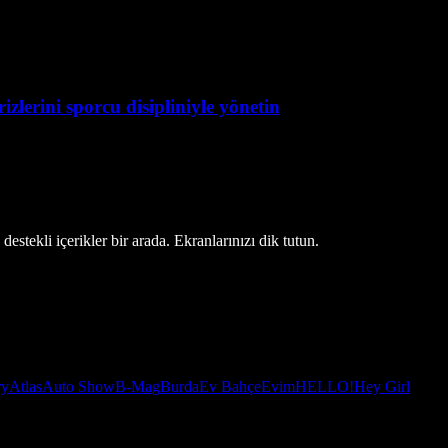
zlerini sporcu disipliniyle yönetin
estekli içerikler bir arada. Ekranlarınızı dik tutun.
ry
Atlas
Auto Show
B-Mag
Burda
Ev Bahçe
Evim
HELLO!
Hey Girl