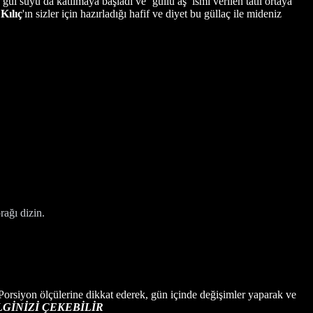
 gül suyu da katılmaya başladı ve ‘güllü aş’ ismi verilen tatlı ortaya
Kılıç
'ın sizler için hazırladığı hafif ve diyet bu güllaç ile mideniz
rağı dizin.
. Porsiyon ölçülerine dikkat ederek, gün içinde değişimler yaparak ve
LGİNİZİ ÇEKEBİLİR