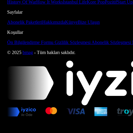
History Of War
How It Works
İstanbul Life
Kore Pop
Pozitif
Start Up
Sayfalar
Abonelik Paketleri
Hakkımızda
Künye
Bize Ulaşın
Koşullar
Ön Bilgilendirme Formu
Gizlilik Sözleşmesi
Abonelik Sözleşmesi
© 2025
bmag
- Tüm hakları saklıdır.