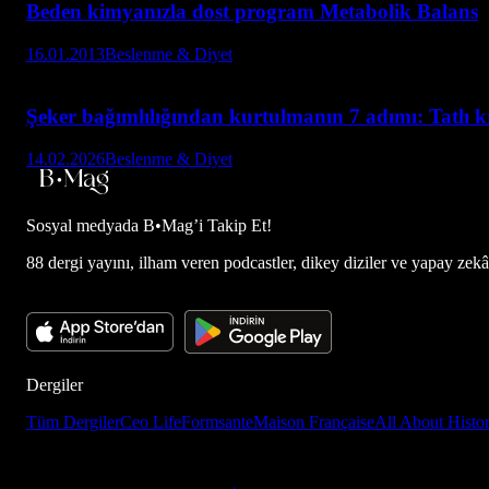
Beden kimyanızla dost program Metabolik Balans
16.01.2013
Beslenme & Diyet
Şeker bağımlılığından kurtulmanın 7 adımı: Tatlı kri
14.02.2026
Beslenme & Diyet
Sosyal medyada
B•Mag’i Takip Et!
88 dergi yayını, ilham veren podcastler, dikey diziler ve yapay zekâ d
Dergiler
Tüm Dergiler
Ceo Life
Formsante
Maison Française
All About Histo