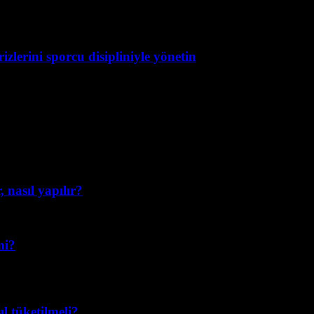
zlerini sporcu disipliniyle yönetin
 nasıl yapılır?
mi?
l tüketilmeli?