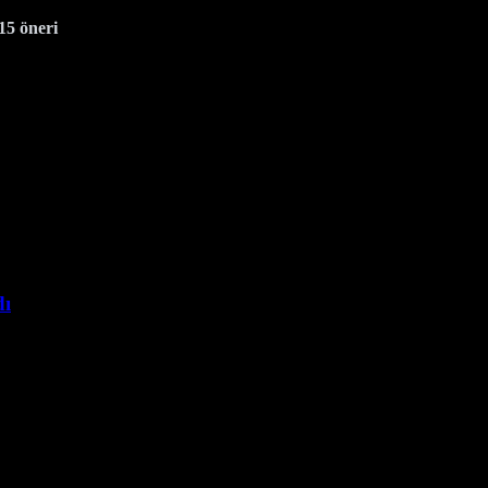
 15 öneri
dı