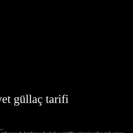
t güllaç tarifi
..