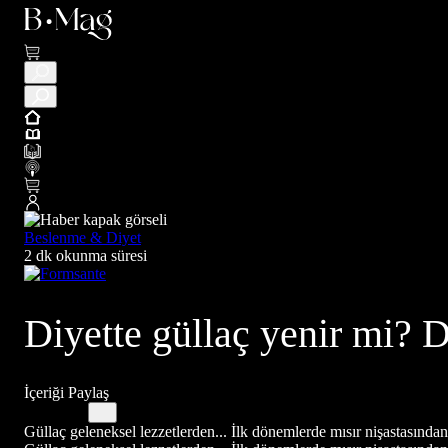
Beslenme & Diyet
2 dk okunma süresi
Diyette güllaç yenir mi? D
İçeriği Paylaş
Güllaç geleneksel lezzetlerden... İlk dönemlerde mısır nişastasından a