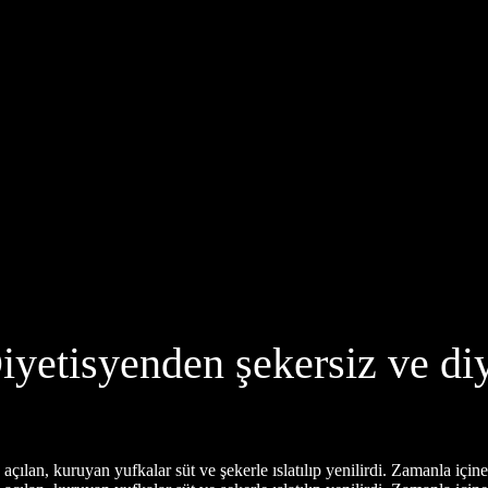
iyetisyenden şekersiz ve diye
çılan, kuruyan yufkalar süt ve şekerle ıslatılıp yenilirdi. Zamanla içine.