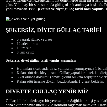
Güllaç geleneksel lezzetlerden... İlk dönemlerde mısır nişastasından a
çıktı. 'Güllü aş' bir süre sonra da güllaç olarak anılmaya başlandı. 
yorulmayacak. Peki,
şekersiz ve diyet güllaç tarifi nasıl yapılır? İ
ŞEKERSİZ, DİYET GÜLLAÇ TARİFİ
5 yaprak güllaç yaprağı
12 adet hurma
1 litre süt
8 tam ceviz
Şekersiz, diyet güllaç tarifi yapılış aşamaları
Hurmaları sıcak suda biraz yumuşatın yumuşayınca 1 bardak 
Kalan sütü de ekleyip ısıtın. Güllaç yapraklarını tek kat diz
3 kat olunca dövülmüş ceviz içlerini bu kata serpiştirin ve da
Kalan sütü üzerine dökün, buzdolabında 1-2 saat bekletin.
DİYETTE GÜLLAÇ YENİR Mİ?
Güllaç kültürümüzde ayrı bir yere sahiptir. Sağlıklı bir kişi yasakl
daha aktif bir hayat sürerek kilo kontrolü sağlamak mümkün. Haftada