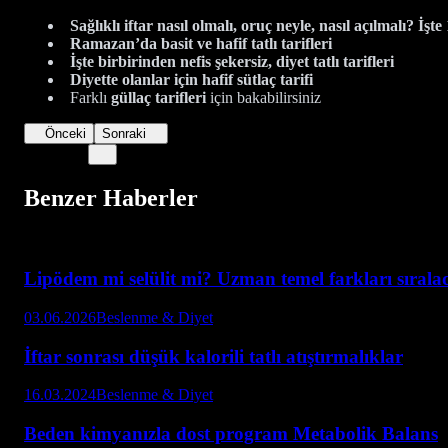
Sağlıklı iftar nasıl olmalı, oruç neyle, nasıl açılmalı? İşte
Ramazan’da basit ve hafif tatlı tarifleri
İşte birbirinden nefis şekersiz, diyet tatlı tarifleri
Diyette olanlar için hafif sütlaç tarifi
Farklı
güllaç tarifleri
için bakabilirsiniz
Önceki
Sonraki
Benzer Haberler
Lipödem mi selülit mi? Uzman temel farkları sırala
03.06.2026
Beslenme & Diyet
İftar sonrası düşük kalorili tatlı atıştırmalıklar
16.03.2024
Beslenme & Diyet
Beden kimyanızla dost program Metabolik Balans