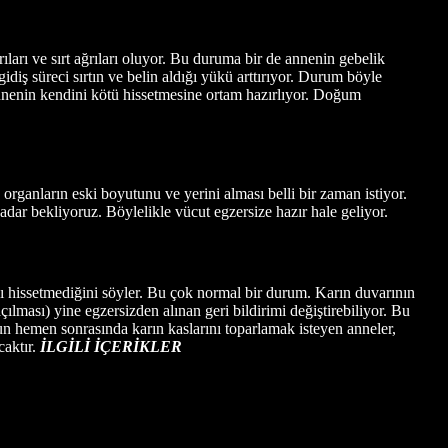
ları ve sırt ağrıları oluyor. Bu duruma bir de annenin gebelik
diş süreci sırtın ve belin aldığı yükü arttırıyor. Durum böyle
nnenin kendini kötü hissetmesine ortam hazırlıyor. Doğum
ganların eski boyutunu ve yerini alması belli bir zaman istiyor.
ar bekliyoruz. Böylelikle vücut egzersize hazır hale geliyor.
nı hissetmediğini söyler. Bu çok normal bir durum. Karın duvarının
ılması) yine egzersizden alınan geri bildirimi değiştirebiliyor. Bu
un hemen sonrasında karın kaslarını toparlamak isteyen anneler,
caktır.
İLGİLİ İÇERİKLER