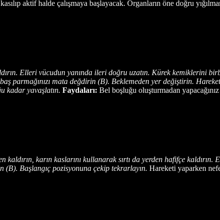
ı kasılıp aktif halde çalışmaya başlayacak. Organların öne doğru yığılm
dırın. Elleri vücudun yanında ileri doğru uzatın. Kürek kemiklerini bir
n, baş parmağınızı mata değdirin (B). Beklemeden yer değiştirin. Hareket
u kadar yavaşlatın.
Faydaları:
Bel boşluğu oluşturmadan yapacağınız ç
n kaldırın, karın kaslarını kullanarak sırtı da yerden hafifçe kaldırın. 
ın (B). Başlangıç pozisyonuna çekip tekrarlayın.
Hareketi yaparken nefe