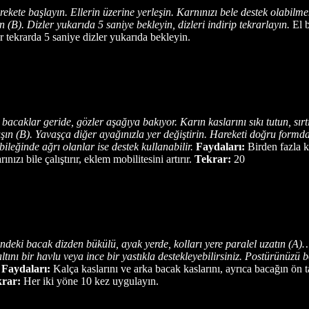
rekete başlayın. Ellerin üzerine yerleşin. Karnınızı bele destek olabil
ın (B). Dizler yukarıda 5 saniye bekleyin, dizleri indirip tekrarlayın.
El b
r tekrarda 5 saniye dizler yukarıda bekleyin.
bacaklar geride, gözler aşağıya bakıyor. Karın kaslarını sıkı tutun, sı
ın (B). Yavaşça diğer ayağınızla yer değiştirin. Hareketi doğru formda
bileğinde ağrı olanlar ise destek kullanabilir.
Faydaları:
Birden fazla k
ızı bile çalıştırır, eklem mobilitesini artırır.
Tekrar:
20
Öndeki bacak dizden bükülü, ayak yerde, kolları yere paralel uzatın (A
ltını bir havlu veya ince bir yastıkla destekleyebilirsiniz. Postürünüzü 
Faydaları:
Kalça kaslarını ve arka bacak kaslarını, ayrıca bacağın ön ta
rar:
Her iki yöne 10 kez uygulayın.