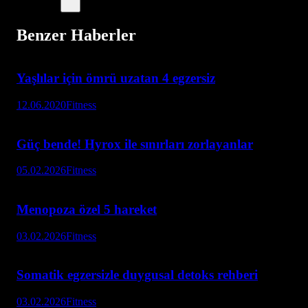
Benzer Haberler
Yaşlılar için ömrü uzatan 4 egzersiz
12.06.2020
Fitness
Güç bende! Hyrox ile sınırları zorlayanlar
05.02.2026
Fitness
Menopoza özel 5 hareket
03.02.2026
Fitness
Somatik egzersizle duygusal detoks rehberi
03.02.2026
Fitness