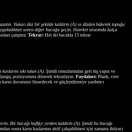
uzatın. Yukarı düz bir şekilde kaldırın (A) ve dizden bükerek topuğu
 uyguladıktan sonra diğer bacağa geçin. Hareket sırasında kalça
ları çalıştırır.
Tekrar:
Her iki bacakla 15 tekrar
kaslarını sıkı tutun (A).
Şimdi omuzlarından geri itiş yapın ve
aşlangıç pozisyonuna dönerek tekrarlayın.
Faydaları:
Plank, core
la karın duvarınızı hissedecek ve güçlendirmeye yardımcı
terin. Bir bacağı hafifçe yerden kaldırın (A). Şimdi bu bacağı
an sonra karın kaslarının aktif çalışabilmesi için zamana ihtiyacı