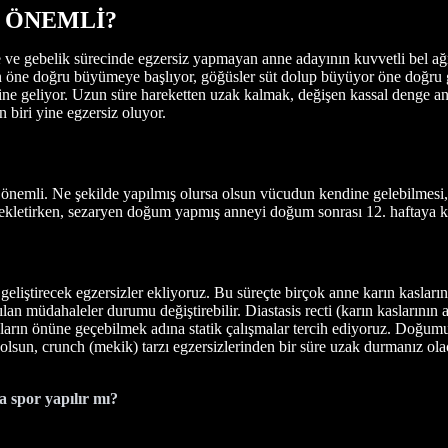
 ÖNEMLİ?
e ve gebelik sürecinde egzersiz yapmayan anne adayının kuvvetli bel ağrı
rın öne doğru büyümeye başlıyor, göğüsler süt dolup büyüyor öne doğru gi
line geliyor. Uzun süre hareketten uzak kalmak, değişen kassal denge a
 biri yine egzersiz oluyor.
nemli. Ne şekilde yapılmış olursa olsun vücudun kendine gelebilmesi, or
ekletirken, sezaryen doğum yapmış anneyi doğum sonrası 12. haftaya kad
eliştirecek egzersizler ekliyoruz. Bu süreçte birçok anne karın kasları
 müdahaleler durumu değiştirebilir. Diastasis recti (karın kaslarının aç
kların önüne geçebilmek adına statik çalışmalar tercih ediyoruz. Doğum
 olsun, crunch (mekik) tarzı egzersizlerinden bir süre uzak durmanız ola
a spor yapılır mı?