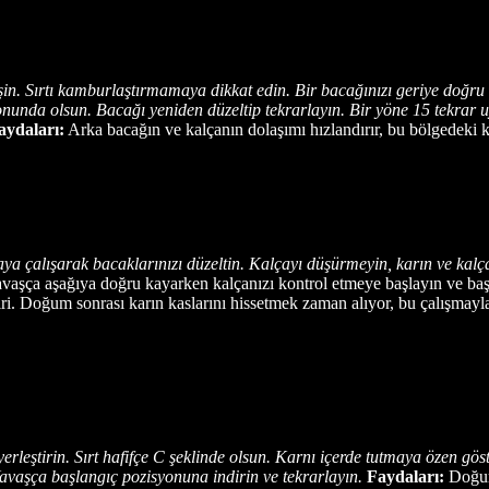
eşin. Sırtı kamburlaştırmamaya dikkat edin. Bir bacağınızı geriye doğru 
onunda olsun. Bacağı yeniden düzeltip tekrarlayın. Bir yöne 15 tekrar
aydaları:
Arka bacağın ve kalçanın dolaşımı hızlandırır, bu bölgedeki kas
aya çalışarak bacaklarınızı düzeltin. Kalçayı düşürmeyin, karın ve kalça 
 Yavaşça aşağıya doğru kayarken kalçanızı kontrol etmeye başlayın ve b
biri. Doğum sonrası karın kaslarını hissetmek zaman alıyor, bu çalışmay
yerleştirin. Sırt hafifçe C şeklinde olsun. Karnı içerde tutmaya özen gös
Yavaşça başlangıç pozisyonuna indirin ve tekrarlayın.
Faydaları:
Doğumd