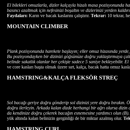
El bilekleri omuzlarla, dizler kalçayla hizalı masa pozisyonunda ha
basıncı azaltmak için nefesinizi boşaltın ve dizlerinizi yerden kaldır
Faydaları:
Karın ve bacak kaslarını çalıştırır.
Tekrar:
10 tekrar, he
MOUNTAIN CLIMBER
Plank pozisyonunda harekete başlayın; eller omuz hizasında yerde, 
Bu pozisyondayken bir dizinizi göğsünüze doğru yaklaştırmaya çalış
belinde sakatlık olanlar her çekişte sadece 5 saniye bekleyebilir. El 
ve core kasları başta olmak üzere sırt, kalça, bacak hatta omuz kasların
HAMSTRING&KALÇA FLEKSÖR STREÇ
Sol bacağı geriye doğru gönderip sol dizinizi yere doğru bırakın. 
doğru ilerleyin. Arkada kalan dizde herhangi bir ağrı olursa dizin a
da kendinize doğru çekerek bacağın esnemesine yardımcı olun (B).
yük altında kalan belinizin gerginliği de bir miktar azalmış olur.
Tek
HAMSTRING CURL