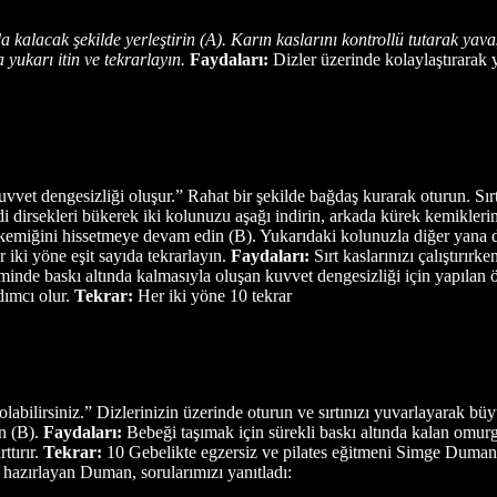
nda kalacak şekilde yerleştirin (A). Karın kaslarını kontrollü tutarak y
ukarı itin ve tekrarlayın.
Faydaları:
Dizler üzerinde kolaylaştırarak 
vet dengesizliği oluşur.” Rahat bir şekilde bağdaş kurarak oturun. Sır
di dirsekleri bükerek iki kolunuzu aşağı indirin, arkada kürek kemikleri
ek kemiğini hissetmeye devam edin (B). Yukarıdaki kolunuzla diğer yan
 iki yöne eşit sayıda tekrarlayın.
Faydaları:
Sırt kaslarınızı çalıştırır
minde baskı altında kalmasıyla oluşan kuvvet dengesizliği için yapılan 
dımcı olur.
Tekrar:
Her iki yöne 10 tekrar
bilirsiniz.” Dizlerinizin üzerinde oturun ve sırtınızı yuvarlayarak büyü
ın (B).
Faydaları:
Bebeği taşımak için sürekli baskı altında kalan omurg
ttırır.
Tekrar:
10 Gebelikte egzersiz ve pilates eğitmeni Simge Duman,
hazırlayan Duman, sorularımızı yanıtladı: