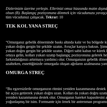
Dizlerinizin üzerine yerleşin. Ellerinizi omuz hizasında matın dışı
olsun (B). Başlangıç pozisyonuna dönmek için vücudunuzu yavaşça y
tüm vücudunuz çalışacak.
Tekrar:
10
TEK KOL YANA STREÇ
“Omurganız gebelik döneminde baskı altında kalır ve bu bölgede kuv
yukarı doğru gergin bir şekilde uzatın. Avuçlar karşıya baksın. Şim
yukarı doğru gergin bir şekilde uzatın. Diğeri sabit kalsın ve kür
ortaya gelin, kolları yukarı uzatıp başlangıç pozisyonuna gelerek her
farkındalığınızı artırmaya yardımcı olur. Omurganızın gebelik döne
azaltırken, esnettiğinizde omurgada oluşan ağrıların azalmasına yar
OMURGA STREÇ
“Bu egzersizlerle omurganızın ritmini yeniden kazanmasına destek ola
bir açıya getirerek yukarı doğru uzan. Kolları da yukarı doğru uzat
yeniden kazanmasına destek olur. Omurganın hareket kapasitesini ar
yoğunlaşmış bir isim. Formsante için örnek bir antrenman programı 