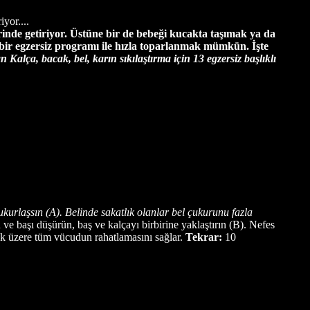
yor....
inde getiriyor. Üstüne bir de bebeği kucakta taşımak ya da
bir egzersiz programı ile hızla toparlanmak mümkün. İşte
Kalça, bacak, bel, karın sıkılaştırma için 13 egzersiz başlıklı
kurlaşsın (A). Belinde sakatlık olanlar bel çukurunu fazla
ve başı düşürün, baş ve kalçayı birbirine yaklaştırın (B). Nefes
lmak üzere tüm vücudun rahatlamasını sağlar.
Tekrar:
10