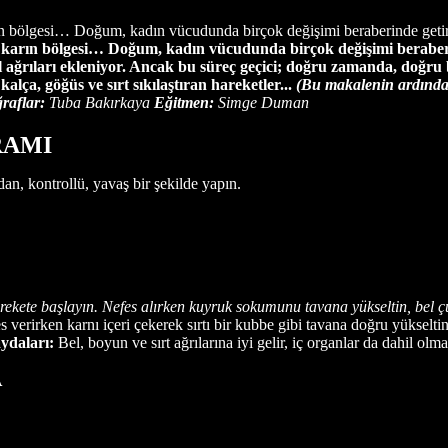
arın bölgesi… Doğum, kadın vücudunda birçok değişimi beraberinde getiri
 ki karın bölgesi… Doğum, kadın vücudunda birçok değişimi beraber
 ağrıları ekleniyor. Ancak bu süreç geçici; doğru zamanda, doğru 
lça, göğüs ve sırt sıkılaştıran hareketler...
(Bu makalenin ardından 
raflar:
Tuba Bakırkaya
Eğitmen:
Simge Duman
RAMI
an, kontrollü, yavaş bir şekilde yapın.
rekete başlayın. Nefes alırken kuyruk sokumunu tavana yükseltin, bel çu
erirken karnı içeri çekerek sırtı bir kubbe gibi tavana doğru yükseltin 
ydaları:
Bel, boyun ve sırt ağrılarına iyi gelir, iç organlar da dahil o
A