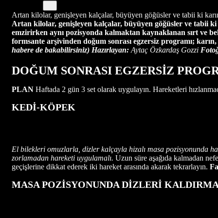
Artan kilolar, genişleyen kalçalar, büyüyen göğüsler ve tabii ki k
Artan kilolar, genişleyen kalçalar, büyüyen göğüsler ve tabii
emzirirken aynı pozisyonda kalmaktan kaynaklanan sırt ve bel
formsante arşivinden doğum sonrası egzersiz programı; karın, ka
habere de bakabilirsiniz)
Hazırlayan:
Aytaç Özkardaş Gozzi
Fotoğ
DOĞUM SONRASI EGZERSİZ PROG
PLAN
Haftada 2 gün 3 set olarak uygulayın. Hareketleri hızlanmad
KEDİ-KÖPEK
El bilekleri omuzlarla, dizler kalçayla hizalı masa pozisyonunda ha
zorlamadan hareketi uygulamalı.
Uzun süre aşağıda kalmadan nefes v
geçişlerine dikkat ederek iki hareket arasında akarak tekrarlayın.
Fa
MASA POZİSYONUNDA DİZLERİ KALDIRM