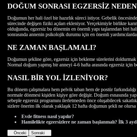
DOĞUM SONRASI EGZERSİZ NEDEN
Doğumun her hali özel bir hazırlık süreci istiyor. Gebelik öncesind
sürecinde değişen fiziki açıları ekleniyor. Yerçekimiyle birlikte ka
olduğunda, egzersiz bu dönemin en önemli yapı taşlarından biri ha
sonrasında annenin psikolojik durumu için en önemli yardımcılardan
NE ZAMAN BAŞLAMALI?
Doğumun şekline göre, egzersiz için bekleme sürelerini doldurmak ö
Normal doğum yapmış bir anneyi 4-6 hafta arasında egzersiz için b
NASIL BİR YOL İZLENİYOR?
Bu dönem çalışmalara hem pelvik taban hem de postür farkındalığı g
normale dönmesi kişiden kişiye göre değişir. Doğum esnasında yapılan
sebeple egzersiz programını ilerletmeden önce oluşabilecek sakatlı
sizlere önerim ilk olarak yaklaşık 12 hafta doğumun şekli ne olursa
Evde fitness nasıl yapılır?
Hamilelikte egzersizlere ne zaman başlanmalı? İlk 3 ayd
Önceki
Sonraki