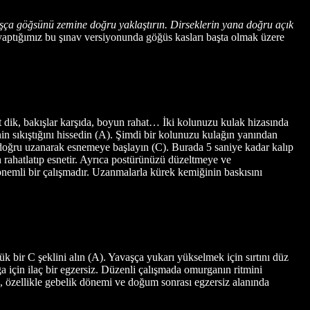
avaşça göğsünü zemine doğru yaklaştırın. Dirseklerin yana doğru açık
yaptığımız bu şınav versiyonunda göğüs kasları başta olmak üzere
t dik, bakışlar karşıda, boyun rahat… İki kolunuzu kulak hizasında
nin sıkıştığını hissedin (A). Şimdi bir kolunuzu kulağın yanından
a doğru uzanarak esnemeye başlayın (C). Burada 5 saniye kadar kalıp
ken rahatlatıp esnetir. Ayrıca postürünüzü düzeltmeye ve
önemli bir çalışmadır. Uzanmalarla kürek kemiğinin baskısını
k bir C şeklini alın (A). Yavaşça yukarı yükselmek için sırtını düz
a için ilaç bir egzersiz. Düzenli çalışmada omurganın ritmini
 özellikle gebelik dönemi ve doğum sonrası egzersiz alanında