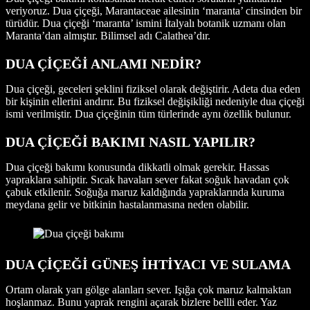
veriyoruz. Dua çiçeği, Marantaceae ailesinin ‘maranta’ cinsinden bir
türüdür. Dua çiçeği ‘maranta’ ismini İtalyalı botanik uzmanı olan
Maranta’dan almıştır. Bilimsel adı Calathea’dır.
DUA ÇİÇEĞİ ANLAMI NEDİR?
Dua çiçeği, geceleri şeklini fiziksel olarak değiştirir. Adeta dua eden
bir kişinin ellerini andırır. Bu fiziksel değişikliği nedeniyle dua çiçeği
ismi verilmiştir. Dua çiçeğinin tüm türlerinde aynı özellik bulunur.
DUA ÇİÇEĞİ BAKIMI NASIL YAPILIR?
Dua çiçeği bakımı konusunda dikkatli olmak gerekir. Hassas
yapraklara sahiptir. Sıcak havaları sever fakat soğuk havadan çok
çabuk etkilenir. Soğuğa maruz kaldığında yapraklarında kuruma
meydana gelir ve bitkinin hastalanmasına neden olabilir.
DUA ÇİÇEĞİ GÜNEŞ İHTİYACI VE SULAMA
Ortam olarak yarı gölge alanları sever. Işığa çok maruz kalmaktan
hoşlanmaz. Bunu yaprak rengini açarak bizlere bellli eder. Yaz