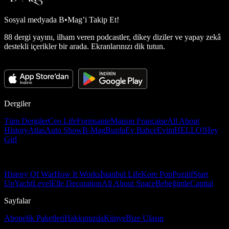
Sosyal medyada
B•Mag’i Takip Et!
88 dergi yayını, ilham veren podcastler, dikey diziler ve yapay zekâ
destekli içerikler bir arada. Ekranlarınızı dik tutun.
Dergiler
Tüm Dergiler
Ceo Life
Formsante
Maison Française
All About
History
Atlas
Auto Show
B-Mag
Burda
Ev Bahçe
Evim
HELLO!
Hey
Girl
History Of War
How It Works
İstanbul Life
Kore Pop
Pozitif
Start
Up
Yacht
Level
Elle Decoration
All About Space
Bebeğimle
Capital
Sayfalar
Abonelik Paketleri
Hakkımızda
Künye
Bize Ulaşın