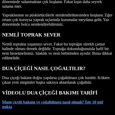
döneminde sulanmaktan çok hoşlanır. Fakat kışın daha seyrek
sulama ister.
Yapraklarının su püskürtücülerle nemlendirilmesinden hoşlanır. Eğer
ortam çok kuruysa yaprak uçlarında kurumalar meydana gelir. Yaz
döneminde bolca nemlendirebilirsiniz.
NEMLİ TOPRAK SEVER
Nemli toprakta yaşamayı sever. Fakat bu toprağın sürekli çamur
halinde olması demek değildir. Toprağa dokunduğunuzda hafif bir
nem hissetmelisiniz. Islaklık ve nem birbirinden ayrıdır. Buna dikkat
edilmelidir.
DUA ÇİÇEĞİ NASIL ÇOĞALTILIR?
Dua çiçeği bakımı doğru yapılırsa çoğaltılması çok basittir. Kökten
çıkan yeni sürgünler başka saksıya aktarılarak çoğaltılır.
VİDEOLU DUA ÇİÇEĞİ BAKIMI TARİFİ
Mum çiçeği bakımı ve çoğaltılması nasıl olmalı? İşte 10 püf
nokta