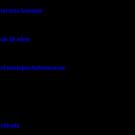
i taverna konsepti
alı 20 adres
yol mutfağını buluşturuyor
Büyükada