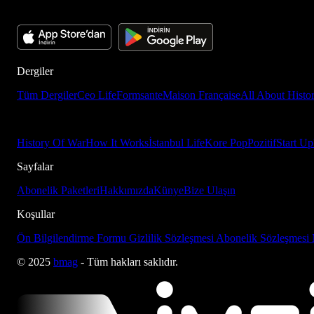
Dergiler
Tüm Dergiler
Ceo Life
Formsante
Maison Française
All About Histo
History Of War
How It Works
İstanbul Life
Kore Pop
Pozitif
Start Up
Sayfalar
Abonelik Paketleri
Hakkımızda
Künye
Bize Ulaşın
Koşullar
Ön Bilgilendirme Formu
Gizlilik Sözleşmesi
Abonelik Sözleşmesi
© 2025
bmag
- Tüm hakları saklıdır.