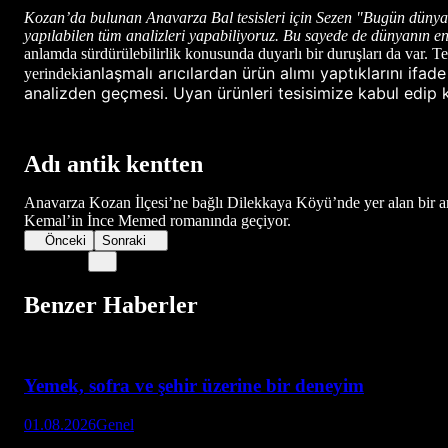
Kozan’da bulunan Anavarza Bal tesisleri için Sezen "Bugün dünyanı
yapılabilen tüm analizleri yapabiliyoruz. Bu sayede de dünyanın en
anlamda sürdürülebilirlik konusunda duyarlı bir duruşları da var. Te
anlaşmalı arıcılardan ürün alımı yaptıklarını if
yerindeki
analizden geçmesi. Uyan ürünleri tesisimize kabul edip 
Adı antik kentten
Anavarza Kozan İlçesi’ne bağlı Dilekkaya Köyü’nde yer alan bir an
Kemal’in İnce Memed romanında geçiyor.
Önceki
Sonraki
Benzer Haberler
Yemek, sofra ve şehir üzerine bir deneyim
01.08.2026
Genel