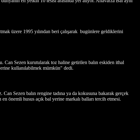
 dünyanın en yetkin 10 tesisi arasında yer alıyor. Anavarza Bal aynı
mak üzere 1995 yılından beri çalışarak bugünlere geldiklerini
 Can Sezen kurutularak toz haline getirilen balın eskiden ithal
r yerine kullanılabilmek mümkün" dedi.
ğız. Can Sezen balın rengine tadına ya da kokusuna bakarak gerçek
en önemli husus açık bal yerine markalı balları tercih etmesi.