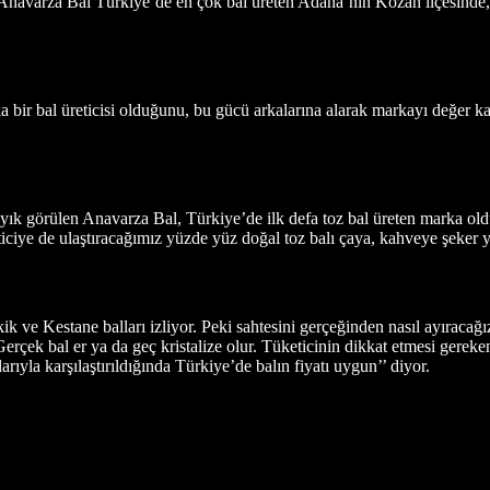
n Anavarza Bal Türkiye’de en çok bal üreten Adana’nın Kozan ilçesinde,
r bal üreticisi olduğunu, bu gücü arkalarına alarak markayı değer kat
ık görülen Anavarza Bal, Türkiye’de ilk defa toz bal üreten marka oldu.
eticiye de ulaştıracağımız yüzde yüz doğal toz balı çaya, kahveye şeke
 ve Kestane balları izliyor. Peki sahtesini gerçeğinden nasıl ayıraca
k bal er ya da geç kristalize olur. Tüketicinin dikkat etmesi gereken 
ıyla karşılaştırıldığında Türkiye’de balın fiyatı uygun’’ diyor.