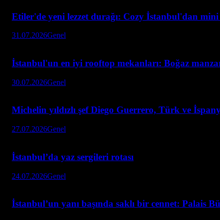
Etiler'de yeni lezzet durağı: Cozy İstanbul'dan min
31.07.2026
Genel
İstanbul'un en iyi rooftop mekanları: Boğaz manzar
30.07.2026
Genel
Michelin yıldızlı şef Diego Guerrero, Türk ve İspan
27.07.2026
Genel
İstanbul’da yaz sergileri rotası
24.07.2026
Genel
İstanbul’un yanı başında saklı bir cennet: Palais 