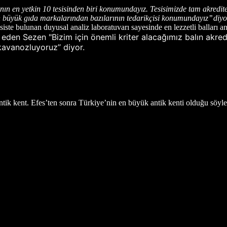
n en yetkin 10 tesisinden biri konumundayız. Tesisimizde tam akredite 
 büyük gıda markalarından bazılarının tedarikçisi konumundayız’’ diyo
siste bulunan duyusal analiz laboratuvarı sayesinde en lezzetli balları a
ade eden Sezen "Bizim için önemli kriter alacağımız balın ak
kavanozluyoruz’’ diyor.
tik kent. Efes’ten sonra Türkiye’nin en büyük antik kenti olduğu söyle