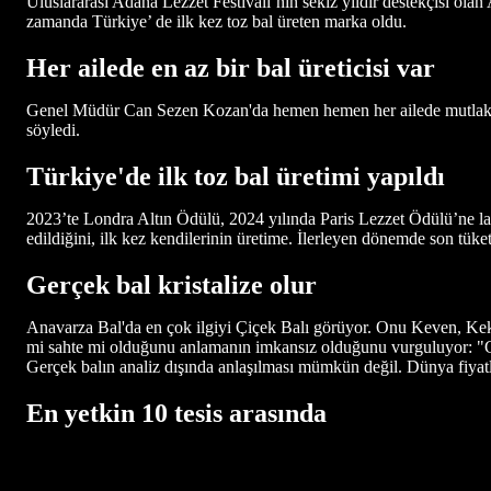
Uluslararası Adana Lezzet Festivali’nin sekiz yıldır destekçisi ola
zamanda Türkiye’ de ilk kez toz bal üreten marka oldu.
Her ailede en az bir bal üreticisi var
Genel Müdür Can Sezen Kozan'da hemen hemen her ailede mutlaka bi
söyledi.
Türkiye'de ilk toz bal üretimi yapıldı
2023’te Londra Altın Ödülü, 2024 yılında Paris Lezzet Ödülü’ne lay
edildiğini, ilk kez kendilerinin üretime. İlerleyen dönemde son tük
Gerçek bal kristalize olur
Anavarza Bal'da en çok ilgiyi Çiçek Balı görüyor. Onu Keven, Kekik
mi sahte mi olduğunu anlamanın imkansız olduğunu vurguluyor: "Gerçe
Gerçek balın analiz dışında anlaşılması mümkün değil. Dünya fiyatlar
En yetkin 10 tesis arasında