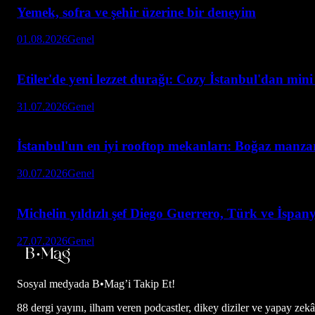
Yemek, sofra ve şehir üzerine bir deneyim
01.08.2026
Genel
Etiler'de yeni lezzet durağı: Cozy İstanbul'dan min
31.07.2026
Genel
İstanbul'un en iyi rooftop mekanları: Boğaz manzar
30.07.2026
Genel
Michelin yıldızlı şef Diego Guerrero, Türk ve İspan
27.07.2026
Genel
Sosyal medyada
B•Mag’i Takip Et!
88 dergi yayını, ilham veren podcastler, dikey diziler ve yapay zekâ d