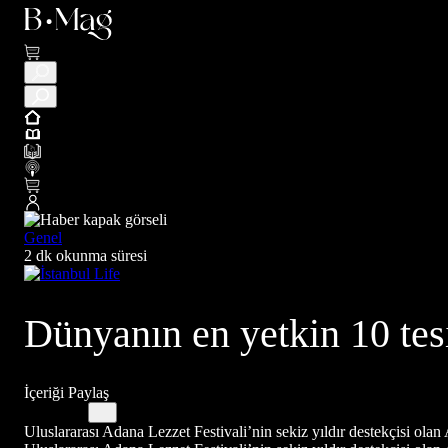
Genel
2 dk okunma süresi
Dünyanın en yetkin 10 tes
İçeriği Paylaş
Uluslararası Adana Lezzet Festivali’nin sekiz yıldır destekçisi ola