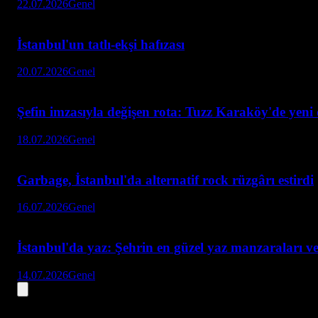
22.07.2026
Genel
İstanbul'un tatlı-ekşi hafızası
20.07.2026
Genel
Şefin imzasıyla değişen rota: Tuzz Karaköy'de yen
18.07.2026
Genel
Garbage, İstanbul'da alternatif rock rüzgârı estirdi
16.07.2026
Genel
İstanbul'da yaz: Şehrin en güzel yaz manzaraları ve
14.07.2026
Genel