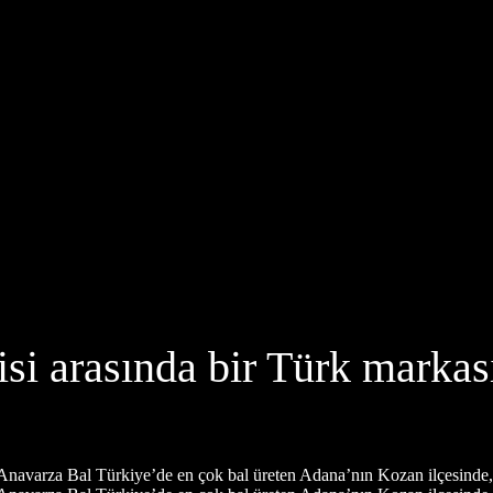
isi arasında bir Türk markas
n Anavarza Bal Türkiye’de en çok bal üreten Adana’nın Kozan ilçesinde,.