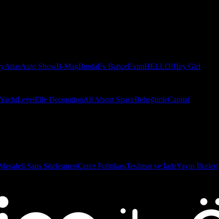
ry
Atlas
Auto Show
B-Mag
Burda
Ev Bahçe
Evim
HELLO!
Hey Girl
Yacht
Level
Elle Decoration
All About Space
Bebeğimle
Capital
Mesafeli Satış Sözleşmesi
Çerez Politikası
Teslimat ve İade
Yayın İlkeleri