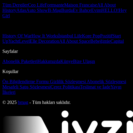
Tüm Dergiler
Ceo Life
Formsante
Maison Française
All About
History
Atlas
Auto Show
B-Mag
Burda
Ev Bahçe
Evim
HELLO!
Hey
Girl
History Of War
How It Works
İstanbul Life
Kore Pop
Pozitif
Start
Up
Yacht
Level
Elle Decoration
All About Space
Bebeğimle
Capital
Sayfalar
Abonelik Paketleri
Hakkımızda
Künye
Bize Ulaşın
Koşullar
Ön Bilgilendirme Formu
Gizlilik Sözleşmesi
Abonelik Sözleşmesi
Mesafeli Satış Sözleşmesi
Çerez Politikası
Teslimat ve İade
Yayın
İlkeleri
© 2025
bmag
- Tüm hakları saklıdır.