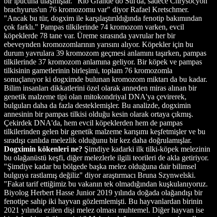
bir ipucuna ulaşmışlar. "Rio Grande do Sul'da, sadece Chrysocyon
brachyurus'un 76 kromozomu var" diyor Rafael Kretschmer.
"Ancak bu tür, dogxim ile karşılaştırıldığında fenotip bakımından
çok farklı." Pampas tilkilerinde 74 kromozom varken, evcil
köpeklerde 78 tane var. Üreme sırasında yavrular her bir
ebeveynden kromozomlarının yarısını alıyor. Köpekler için bu
durum yavrulara 39 kromozom geçmesi anlamını taşırken, pampas
tilkilerinde 37 kromozom anlamına geliyor. Bir köpek ve pampas
tilkisinin gametlerinin birleşimi, toplam 76 kromozomla
sonuçlanıyor ki dogximde bulunan kromozom miktarı da bu kadar.
Bilim insanları dikkatlerini özel olarak anneden miras alınan bir
genetik malzeme tipi olan mitokondriyal DNA'ya çevirerek,
bulguları daha da fazla desteklemişler. Bu analizde, dogximin
annesinin bir pampas tilkisi olduğu kesin olarak ortaya çıkmış.
Çekirdek DNA'da, hem evcil köpeklerden hem de pampas
tilkilerinden gelen bir genetik malzeme karışımı keşfetmişler ve bu
sıradışı canlıda melezlik olduğunu bir kez daha doğrulamışlar.
Dogximin kökenleri ne?
Şimdiye kadarki ilk tilki-köpek melezinin
bu olağanüstü keşfi, diğer melezlerle ilgili teorileri de akla getiriyor.
"Şimdiye kadar bu bölgede başka melez olduğuna dair bilimsel
bulguya rastlamış değiliz" diyor araştırmacı Bruna Szynwelski.
"Fakat tarif ettiğimiz bu vakanın tek olmadığından kuşkulanıyoruz.
Biyolog Herbert Hasse Junior 2019 yılında doğada olağandışı bir
fenotipe sahip iki hayvan gözlemlemişti. Bu hayvanlardan birinin
2021 yılında ezilen dişi melez olması muhtemel. Diğer hayvan ise