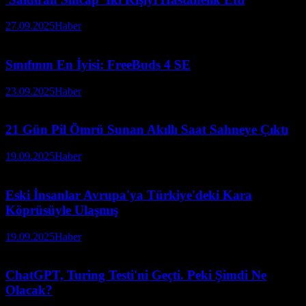
27.09.2025
Haber
Sınıfının En İyisi: FreeBuds 4 SE
23.09.2025
Haber
21 Gün Pil Ömrü Sunan Akıllı Saat Sahneye Çıktı
19.09.2025
Haber
Eski İnsanlar Avrupa'ya Türkiye'deki Kara
Köprüsüyle Ulaşmış
19.09.2025
Haber
ChatGPT, Turing Testi'ni Geçti. Peki Şimdi Ne
Olacak?