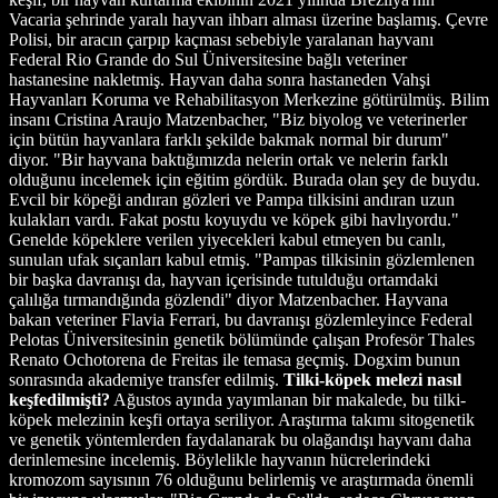
Vacaria şehrinde yaralı hayvan ihbarı alması üzerine başlamış. Çevre
Polisi, bir aracın çarpıp kaçması sebebiyle yaralanan hayvanı
Federal Rio Grande do Sul Üniversitesine bağlı veteriner
hastanesine nakletmiş. Hayvan daha sonra hastaneden Vahşi
Hayvanları Koruma ve Rehabilitasyon Merkezine götürülmüş. Bilim
insanı Cristina Araujo Matzenbacher, "Biz biyolog ve veterinerler
için bütün hayvanlara farklı şekilde bakmak normal bir durum"
diyor. "Bir hayvana baktığımızda nelerin ortak ve nelerin farklı
olduğunu incelemek için eğitim gördük. Burada olan şey de buydu.
Evcil bir köpeği andıran gözleri ve Pampa tilkisini andıran uzun
kulakları vardı. Fakat postu koyuydu ve köpek gibi havlıyordu."
Genelde köpeklere verilen yiyecekleri kabul etmeyen bu canlı,
sunulan ufak sıçanları kabul etmiş. "Pampas tilkisinin gözlemlenen
bir başka davranışı da, hayvan içerisinde tutulduğu ortamdaki
çalılığa tırmandığında gözlendi" diyor Matzenbacher. Hayvana
bakan veteriner Flavia Ferrari, bu davranışı gözlemleyince Federal
Pelotas Üniversitesinin genetik bölümünde çalışan Profesör Thales
Renato Ochotorena de Freitas ile temasa geçmiş. Dogxim bunun
sonrasında akademiye transfer edilmiş.
Tilki-köpek melezi nasıl
keşfedilmişti?
Ağustos ayında yayımlanan bir makalede, bu tilki-
köpek melezinin keşfi ortaya seriliyor. Araştırma takımı sitogenetik
ve genetik yöntemlerden faydalanarak bu olağandışı hayvanı daha
derinlemesine incelemiş. Böylelikle hayvanın hücrelerindeki
kromozom sayısının 76 olduğunu belirlemiş ve araştırmada önemli