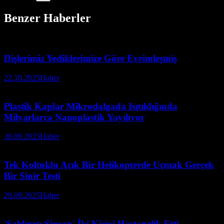
Benzer Haberler
Dişlerimiz Yediklerimize Göre Evrimleşmiş
22.10.2025
Haber
Plastik Kaplar Mikrodalgada Isıtıldığında
Milyarlarca Nanoplastik Yayılıyor
30.09.2025
Haber
Tek Koltuklu Açık Bir Helikopterde Uçmak Gerçek
Bir Sinir Testi
29.09.2025
Haber
'Saldıran Sincap' İki Kişiyi Hastanelik Etti