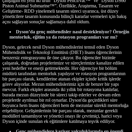
çalıştığım en yeni iki ürün “Dyson PencilVac™” ve “Dyson DS60
Piston Animal Submarine™”. Özellikle, Araştırma, Tasarım ve
Geliştirme- RDD yinelemeli tasarım süreci uyarınca, üst düzey
yöneticilere tasarım konusunda bilinçli kararlar vermeleri için bakış
açısı sağlayan sonuçlar sağlamaya dahil oldum.
Dyson’da genç mühendisler nasıl destekleniyor? Örneğin
mentorluk, eğitim ya da rotasyon programları var mı?
Dyson, gelecek nesil Dyson mühendislerini temsil eden Dyson
Mühendislik ve Teknoloji Enstitüsü (DIET) lisans öğrencilerinin
benzersiz entegrasyonu ile öne çıkıyor. Bu öğrenciler bizimle
çalışarak, doğrudan projelerimize ve süreçlerimize kanalize edilen
yeni hedefler ve enerji getirmektedir. Her öğrenciye bir bölüm
müdürü tarafından mentorluk yapılıyor ve rotasyon programlarının
bir parçası olarak, kendilerine atanan ekipler içinde kritik işlerde
görev alıyorlar. Mezun mühendislerimiz için de benzer bir yapı
mevcut. Farklı ekipler arasında iki yıllık bir rotasyona katılırlar,
burada mezun düzeyinde bir süreci takip ederler ve devam eden
projelerde ayrılmaz bir rol oynarlar. Dyson'da geçirdikleri süre
boyunca hem lisans öğrencileri hem de mezunlar sürekli mentorluğa
erişebiliyor. Gelişimlerinin bir parçası olarak, mezunlar gerekli
modülleri tamamlıyor ve yönetici onayı ile çevrimiçi, harici veya
Dyson içinde sunulan ek eğitimlere katılmaya teşvik ediliyor.
Genç mühendislere kariyer yolculuklarında en önemli