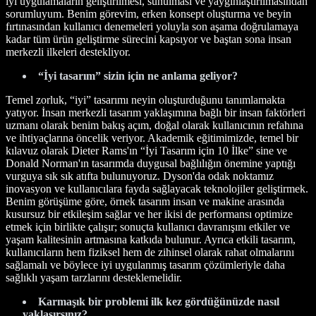
iyi uygulamaların geliştirilmesi, sunulması ve yaygınlaştırılmasından
sorumluyum. Benim görevim, erken konsept oluşturma ve beyin
fırtınasından kullanıcı denemeleri yoluyla son aşama doğrulamaya
kadar tüm ürün geliştirme sürecini kapsıyor ve baştan sona insan
merkezli ilkeleri destekliyor.
“İyi tasarım” sizin için ne anlama geliyor?
Temel zorluk, “iyi” tasarımı neyin oluşturduğunu tanımlamakta
yatıyor. İnsan merkezli tasarım yaklaşımına bağlı bir insan faktörleri
uzmanı olarak benim bakış açım, doğal olarak kullanıcının refahına
ve ihtiyaçlarına öncelik veriyor. Akademik eğitimimizde, temel bir
kılavuz olarak Dieter Rams'ın “İyi Tasarım için 10 İlke” sine ve
Donald Norman'ın tasarımda duygusal bağlılığın önemine yaptığı
vurguya sık sık atıfta bulunuyoruz. Dyson'da odak noktamız
inovasyon ve kullanıcılara fayda sağlayacak teknolojiler geliştirmek.
Benim görüşüme göre, örnek tasarım insan ve makine arasında
kusursuz bir etkileşim sağlar ve her ikisi de performansı optimize
etmek için birlikte çalışır; sonuçta kullanıcı davranışını etkiler ve
yaşam kalitesinin artmasına katkıda bulunur. Ayrıca etkili tasarım,
kullanıcıların hem fiziksel hem de zihinsel olarak rahat olmalarını
sağlamalı ve böylece iyi uygulanmış tasarım çözümleriyle daha
sağlıklı yaşam tarzlarını desteklemelidir.
Karmaşık bir problemi ilk kez gördüğünüzde nasıl
yaklaşırsınız?