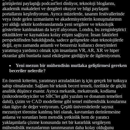
görüşlerini paylaştığı podcast'leri dinliyor, teknoloji bloglarını,
akademik makaleleri ve dergileri okuyor ve bilgi paylaşım
portallarını keşfediyorum. Ayrıca müzelerde, tasarım festivallerinde
veya önde gelen uzmanların ve akademisyenlerin konuşmalarının
yer aldığı sektör konferanslarında yeni sergilere ve teknolojik
gösterilere katılmaktan da keyif alıyorum. Londra, bu zenginleştirici
etkinliklere ve kaynaklara kolay erişim sağlıyor. İnsan faktörleri
perspektifinden bakıldığında, sadece gelişmekte olan teknolojilerle
değil, aynı zamanda anlamlı ve benzersiz kullanıcı deneyimleri
yaratmaya yardımcı olmak için insanların VR, AR, XR ve hiper
ekranlar gibi bunlarla nasıl etkileşime girdiğiyle de ilgileniyorum.
Yeni mezun bir mühendisin mutlaka geliştirmesi gereken
beceriler nelerdir?
En önemli kriterim, yaratmayı arzuladıkları iş için gerçek bir tutkuya
sahip olmalarıdır. Sağlam bir teknik beceri temeli, özellikle de güçlü
analitik düşünce esastır. Ayrıca mekanik, mekatronik, kodlama
(mikrodenetleyiciler ve SBC'ler gibi yazılım ve donanım temelleri
dahil), çizim ve CAD modelleme gibi temel mühendislik konularına
olan ilgiye de değer veriyorum. Çeşitli üniversitelerde sayısız
mezuniyet törenine katılmış biri olarak, kavramları derinlemesine
anlama ve sorunları hem metodik yetkinlik hem de yaratıcı
yaklaşımlarla çözme konusunda net bir kararlılık sergileyen
mühendislik mezunlarının tanınmasının daha kolay olduğunu