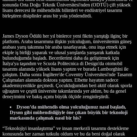
sonunda Orta Doğu Teknik Üniversitesi'nden (ODTÜ) çift yüksek
lisans derecesi ile mühendislik bilimleri ve endüstriyel tasarımı
birleştiren disiplinler arası bir yola yönlendirdi.
James Dyson Ödülü her yıl binlerce yeni fikrin yarıştığı ilginç bir
platform. Araba tasarımına ilişkin yolculuğum, üniversitemin güneş
arabası yarış takımına bir araba tasarlayarak, onu inşa etmek için
ekiple iş birliği yaparak ve ulusal yarışlarda yarışarak katkıda
bulunduğumda başladı. Becerilerimi daha da geliştirmek için
İtalya'ya taşındım ve Scuola Politecnica di Design'da otomobil
tasarımı alanında yüksek lisans yaptım ve burada Lamborghini ile
çalıştım. Daha sonra İngiltere'de Coventry Üniversitesi'nde Tasarım
Çalışmaları alanında doktora yaptım. Elbette hayatım sadece
akademisyenlikle geçmedi. Çocukluğumdan beri aktif olarak sporla
uğraştım ve çeşitli üniversite takımlarında yer aldım, bu da genel
deneyimimi ve bakış açımı büyük ölçüde zenginleştirdi.
Dyson’da mühendis olma yolculuğunuz nasıl başladı,
Dyson gibi mühendisliğiyle öne çıkan büyük bir teknoloji
markasında çalışmak nasıl bir his?
“Teknolojiyi insanlaştırma” ve insan merkezli tasarımı destekleme
konusunda her zaman tutkulu oldum ve bu da beni doğal olarak