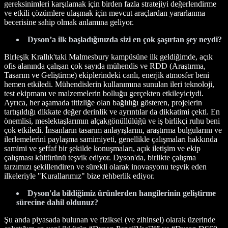
gereksinimleri karşılamak için birden fazla stratejiyi değerlendirme
ve etkili çözümlere ulaşmak için mevcut araçlardan yararlanma
becerisine sahip olmak anlamına geliyor.
Dyson’a ilk başladığınızda sizi en çok şaşırtan şey neydi?
Birleşik Krallık'taki Malmesbury kampüsüne ilk geldiğimde, açık
ofis alanında çalışan çok sayıda mühendis ve RDD (Araştırma,
Tasarım ve Geliştirme) ekiplerindeki canlı, enerjik atmosfer beni
hemen etkiledi. Mühendislerin kullanımına sunulan ileri teknoloji,
test ekipmanı ve malzemelerin bolluğu gerçekten etkileyiciydi.
Ayrıca, her aşamada titizliğe olan bağlılığı gösteren, projelerin
tartışıldığı dikkate değer derinlik ve ayrıntılar da dikkatimi çekti. En
önemlisi, meslektaşlarımın alçakgönüllülüğü ve iş birlikçi ruhu beni
çok etkiledi. İnsanların tasarım anlayışlarını, araştırma bulgularını ve
ilerlemelerini paylaşma samimiyeti, genellikle çalışmaları hakkında
samimi ve şeffaf bir şekilde konuşmaları, açık iletişim ve ekip
çalışması kültürünü teşvik ediyor. Dyson'da, birlikte çalışma
tarzımızı şekillendiren ve sürekli olarak inovasyonu teşvik eden
ilkeleriyle "Kurallarımız" bize rehberlik ediyor.
Dyson'da bildiğimiz ürünlerden hangilerinin geliştirme
sürecine dahil oldunuz?
Şu anda piyasada bulunan ve fiziksel (ve zihinsel) olarak üzerinde