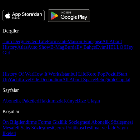
Dergiler
Tüm Dergiler
Ceo Life
Formsante
Maison Française
All About
History
Atlas
Auto Show
B-Mag
Burda
Ev Bahçe
Evim
HELLO!
Hey
Girl
History Of War
How It Works
İstanbul Life
Kore Pop
Pozitif
Start
Up
Yacht
Level
Elle Decoration
All About Space
Bebeğimle
Capital
Sayfalar
Abonelik Paketleri
Hakkımızda
Künye
Bize Ulaşın
Koşullar
Ön Bilgilendirme Formu
Gizlilik Sözleşmesi
Abonelik Sözleşmesi
Mesafeli Satış Sözleşmesi
Çerez Politikası
Teslimat ve İade
Yayın
İlkeleri