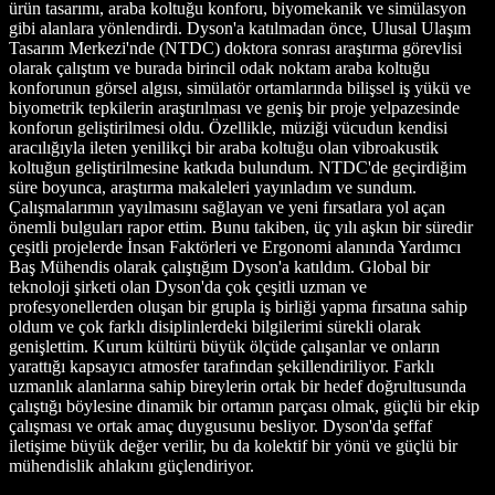
ürün tasarımı, araba koltuğu konforu, biyomekanik ve simülasyon
gibi alanlara yönlendirdi. Dyson'a katılmadan önce, Ulusal Ulaşım
Tasarım Merkezi'nde (NTDC) doktora sonrası araştırma görevlisi
olarak çalıştım ve burada birincil odak noktam araba koltuğu
konforunun görsel algısı, simülatör ortamlarında bilişsel iş yükü ve
biyometrik tepkilerin araştırılması ve geniş bir proje yelpazesinde
konforun geliştirilmesi oldu. Özellikle, müziği vücudun kendisi
aracılığıyla ileten yenilikçi bir araba koltuğu olan vibroakustik
koltuğun geliştirilmesine katkıda bulundum. NTDC'de geçirdiğim
süre boyunca, araştırma makaleleri yayınladım ve sundum.
Çalışmalarımın yayılmasını sağlayan ve yeni fırsatlara yol açan
önemli bulguları rapor ettim. Bunu takiben, üç yılı aşkın bir süredir
çeşitli projelerde İnsan Faktörleri ve Ergonomi alanında Yardımcı
Baş Mühendis olarak çalıştığım Dyson'a katıldım. Global bir
teknoloji şirketi olan Dyson'da çok çeşitli uzman ve
profesyonellerden oluşan bir grupla iş birliği yapma fırsatına sahip
oldum ve çok farklı disiplinlerdeki bilgilerimi sürekli olarak
genişlettim. Kurum kültürü büyük ölçüde çalışanlar ve onların
yarattığı kapsayıcı atmosfer tarafından şekillendiriliyor. Farklı
uzmanlık alanlarına sahip bireylerin ortak bir hedef doğrultusunda
çalıştığı böylesine dinamik bir ortamın parçası olmak, güçlü bir ekip
çalışması ve ortak amaç duygusunu besliyor. Dyson'da şeffaf
iletişime büyük değer verilir, bu da kolektif bir yönü ve güçlü bir
mühendislik ahlakını güçlendiriyor.