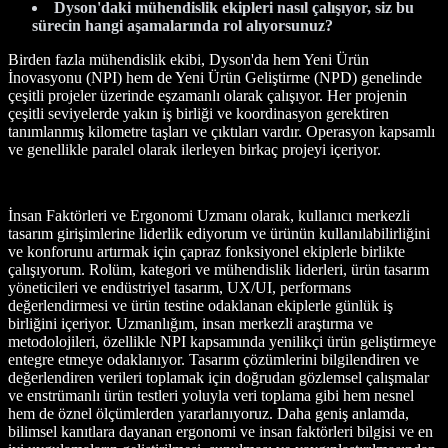
Dyson'daki mühendislik ekipleri nasıl çalışıyor, siz bu
sürecin hangi aşamalarında rol alıyorsunuz?
Birden fazla mühendislik ekibi, Dyson'da hem Yeni Ürün
İnovasyonu (NPI) hem de Yeni Ürün Geliştirme (NPD) genelinde
çeşitli projeler üzerinde eşzamanlı olarak çalışıyor. Her projenin
çeşitli seviyelerde yakın iş birliği ve koordinasyon gerektiren
tanımlanmış kilometre taşları ve çıktıları vardır. Operasyon kapsamlı
ve genellikle paralel olarak ilerleyen birkaç projeyi içeriyor.
İnsan Faktörleri ve Ergonomi Uzmanı olarak, kullanıcı merkezli
tasarım girişimlerine liderlik ediyorum ve ürünün kullanılabilirliğini
ve konforunu artırmak için çapraz fonksiyonel ekiplerle birlikte
çalışıyorum. Rolüm, kategori ve mühendislik liderleri, ürün tasarım
yöneticileri ve endüstriyel tasarım, UX/UI, performans
değerlendirmesi ve ürün testine odaklanan ekiplerle günlük iş
birliğini içeriyor. Uzmanlığım, insan merkezli araştırma ve
metodolojileri, özellikle NPI kapsamında yenilikçi ürün geliştirmeye
entegre etmeye odaklanıyor. Tasarım çözümlerini bilgilendiren ve
değerlendiren verileri toplamak için doğrudan gözlemsel çalışmalar
ve enstrümanlı ürün testleri yoluyla veri toplama gibi hem nesnel
hem de öznel ölçümlerden yararlanıyoruz. Daha geniş anlamda,
bilimsel kanıtlara dayanan ergonomi ve insan faktörleri bilgisi ve en