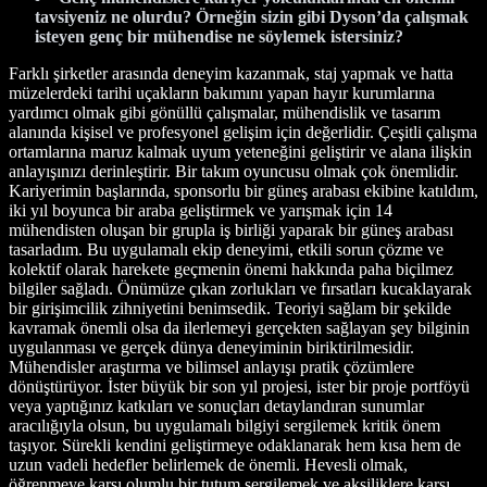
tavsiyeniz ne olurdu? Örneğin sizin gibi Dyson’da çalışmak
isteyen genç bir mühendise ne söylemek istersiniz?
Farklı şirketler arasında deneyim kazanmak, staj yapmak ve hatta
müzelerdeki tarihi uçakların bakımını yapan hayır kurumlarına
yardımcı olmak gibi gönüllü çalışmalar, mühendislik ve tasarım
alanında kişisel ve profesyonel gelişim için değerlidir. Çeşitli çalışma
ortamlarına maruz kalmak uyum yeteneğini geliştirir ve alana ilişkin
anlayışınızı derinleştirir. Bir takım oyuncusu olmak çok önemlidir.
Kariyerimin başlarında, sponsorlu bir güneş arabası ekibine katıldım,
iki yıl boyunca bir araba geliştirmek ve yarışmak için 14
mühendisten oluşan bir grupla iş birliği yaparak bir güneş arabası
tasarladım. Bu uygulamalı ekip deneyimi, etkili sorun çözme ve
kolektif olarak harekete geçmenin önemi hakkında paha biçilmez
bilgiler sağladı. Önümüze çıkan zorlukları ve fırsatları kucaklayarak
bir girişimcilik zihniyetini benimsedik. Teoriyi sağlam bir şekilde
kavramak önemli olsa da ilerlemeyi gerçekten sağlayan şey bilginin
uygulanması ve gerçek dünya deneyiminin biriktirilmesidir.
Mühendisler araştırma ve bilimsel anlayışı pratik çözümlere
dönüştürüyor. İster büyük bir son yıl projesi, ister bir proje portföyü
veya yaptığınız katkıları ve sonuçları detaylandıran sunumlar
aracılığıyla olsun, bu uygulamalı bilgiyi sergilemek kritik önem
taşıyor. Sürekli kendini geliştirmeye odaklanarak hem kısa hem de
uzun vadeli hedefler belirlemek de önemli. Hevesli olmak,
öğrenmeye karşı olumlu bir tutum sergilemek ve aksiliklere karşı