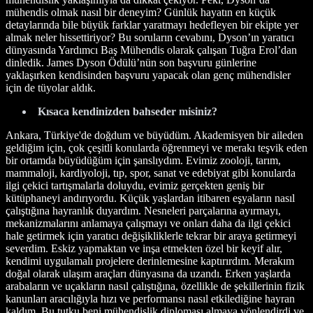
mühendis olmak nasıl bir deneyim? Günlük hayatın en küçük
detaylarında bile büyük farklar yaratmayı hedefleyen bir ekipte yer
almak neler hissettiriyor? Bu soruların cevabını, Dyson’ın yaratıcı
dünyasında Yardımcı Baş Mühendis olarak çalışan Tuğra Erol’dan
dinledik. James Dyson Ödülü’nün son başvuru günlerine
yaklaşırken kendisinden başvuru yapacak olan genç mühendisler
için de tüyolar aldık.
Kısaca kendinizden bahseder misiniz?
Ankara, Türkiye'de doğdum ve büyüdüm. Akademisyen bir aileden
geldiğim için, çok çeşitli konularda öğrenmeyi ve merakı teşvik eden
bir ortamda büyüdüğüm için şanslıydım. Evimiz zooloji, tarım,
mammaloji, kardiyoloji, tıp, spor, sanat ve edebiyat gibi konularda
ilgi çekici tartışmalarla doluydu, evimiz gerçekten geniş bir
kütüphaneyi andırıyordu. Küçük yaşlardan itibaren eşyaların nasıl
çalıştığına hayranlık duyardım. Nesneleri parçalarına ayırmayı,
mekanizmalarını anlamaya çalışmayı ve onları daha da ilgi çekici
hale getirmek için yaratıcı değişikliklerle tekrar bir araya getirmeyi
severdim. Eskiz yapmaktan ve inşa etmekten özel bir keyif alır,
kendimi uygulamalı projelere derinlemesine kaptırırdım. Merakım
doğal olarak ulaşım araçları dünyasına da uzandı. Erken yaşlarda
arabaların ve uçakların nasıl çalıştığına, özellikle de şekillerinin fizik
kanunları aracılığıyla hızı ve performansı nasıl etkilediğine hayran
kaldım. Bu tutku beni mühendislik diploması almaya yönlendirdi ve