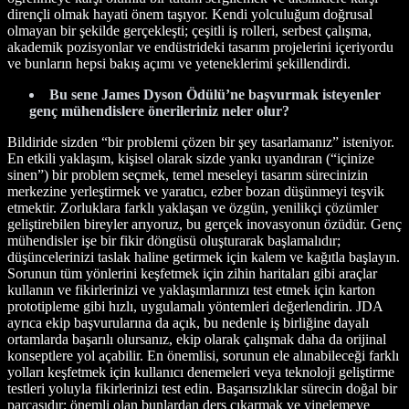
dirençli olmak hayati önem taşıyor. Kendi yolculuğum doğrusal
olmayan bir şekilde gerçekleşti; çeşitli iş rolleri, serbest çalışma,
akademik pozisyonlar ve endüstrideki tasarım projelerini içeriyordu
ve bunların hepsi bakış açımı ve yeteneklerimi şekillendirdi.
Bu sene James Dyson Ödülü’ne başvurmak isteyenler
genç mühendislere önerileriniz neler olur?
Bildiride sizden “bir problemi çözen bir şey tasarlamanız” isteniyor.
En etkili yaklaşım, kişisel olarak sizde yankı uyandıran (“içinize
sinen”) bir problem seçmek, temel meseleyi tasarım sürecinizin
merkezine yerleştirmek ve yaratıcı, ezber bozan düşünmeyi teşvik
etmektir. Zorluklara farklı yaklaşan ve özgün, yenilikçi çözümler
geliştirebilen bireyler arıyoruz, bu gerçek inovasyonun özüdür. Genç
mühendisler işe bir fikir döngüsü oluşturarak başlamalıdır;
düşüncelerinizi taslak haline getirmek için kalem ve kağıtla başlayın.
Sorunun tüm yönlerini keşfetmek için zihin haritaları gibi araçlar
kullanın ve fikirlerinizi ve yaklaşımlarınızı test etmek için karton
prototipleme gibi hızlı, uygulamalı yöntemleri değerlendirin. JDA
ayrıca ekip başvurularına da açık, bu nedenle iş birliğine dayalı
ortamlarda başarılı olursanız, ekip olarak çalışmak daha da orijinal
konseptlere yol açabilir. En önemlisi, sorunun ele alınabileceği farklı
yolları keşfetmek için kullanıcı denemeleri veya teknoloji geliştirme
testleri yoluyla fikirlerinizi test edin. Başarısızlıklar sürecin doğal bir
parçasıdır; önemli olan bunlardan ders çıkarmak ve yinelemeye