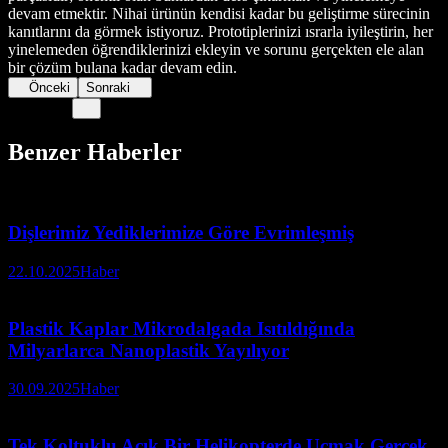
devam etmektir. Nihai ürünün kendisi kadar bu geliştirme sürecinin
kanıtlarını da görmek istiyoruz. Prototiplerinizi ısrarla iyileştirin, her
yinelemeden öğrendiklerinizi ekleyin ve sorunu gerçekten ele alan
bir çözüm bulana kadar devam edin.
Önceki
Sonraki
Benzer Haberler
Dişlerimiz Yediklerimize Göre Evrimleşmiş
22.10.2025
Haber
Plastik Kaplar Mikrodalgada Isıtıldığında
Milyarlarca Nanoplastik Yayılıyor
30.09.2025
Haber
Tek Koltuklu Açık Bir Helikopterde Uçmak Gerçek