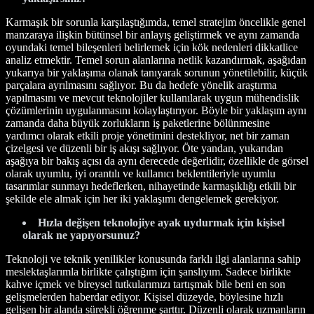
Karmaşık bir sorunla karşılaştığımda, temel stratejim öncelikle genel
manzaraya ilişkin bütünsel bir anlayış geliştirmek ve aynı zamanda
oyundaki temel bileşenleri belirlemek için kök nedenleri dikkatlice
analiz etmektir. Temel sorun alanlarına netlik kazandırmak, aşağıdan
yukarıya bir yaklaşıma olanak tanıyarak sorunun yönetilebilir, küçük
parçalara ayrılmasını sağlıyor. Bu da hedefe yönelik araştırma
yapılmasını ve mevcut teknolojiler kullanılarak uygun mühendislik
çözümlerinin uygulanmasını kolaylaştırıyor. Böyle bir yaklaşım aynı
zamanda daha büyük zorlukların iş paketlerine bölünmesine
yardımcı olarak etkili proje yönetimini destekliyor, net bir zaman
çizelgesi ve düzenli bir iş akışı sağlıyor. Öte yandan, yukarıdan
aşağıya bir bakış açısı da aynı derecede değerlidir, özellikle de görsel
olarak uyumlu, iyi orantılı ve kullanıcı beklentileriyle uyumlu
tasarımlar sunmayı hedeflerken, nihayetinde karmaşıklığı etkili bir
şekilde ele almak için her iki yaklaşımı dengelemek gerekiyor.
Hızla değişen teknolojiye ayak uydurmak için kişisel
olarak ne yapıyorsunuz?
Teknoloji ve teknik yenilikler konusunda farklı ilgi alanlarına sahip
meslektaşlarımla birlikte çalıştığım için şanslıyım. Sadece birlikte
kahve içmek ve bireysel tutkularımızı tartışmak bile beni en son
gelişmelerden haberdar ediyor. Kişisel düzeyde, böylesine hızlı
gelişen bir alanda sürekli öğrenme şarttır. Düzenli olarak uzmanların