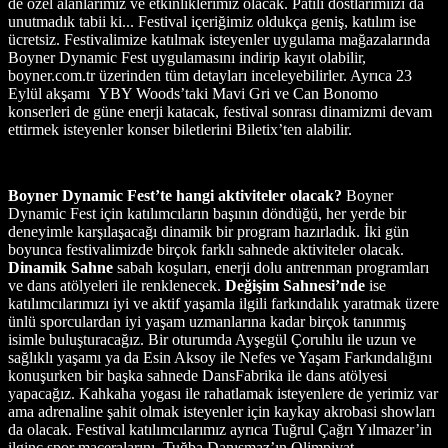
de özel alanlarımız ve etkinliklerimiz olacak. Patili dostlarımıızı da
unutmadık tabii ki... Festival içeriğimiz oldukça geniş, katılım ise
ücretsiz. Festivalimize katılmak isteyenler uygulama mağazalarında
Boyner Dynamic Fest uygulamasını indirip kayıt olabilir,
boyner.com.tr üzerinden tüm detayları inceleyebilirler. Ayrıca 23
Eylül akşamı YBY Woods’taki Mavi Gri ve Can Bonomo
konserleri de güne enerji katacak, festival sonrası dinamizmi devam
ettirmek isteyenler konser biletlerini Biletix’ten alabilir.
Boyner Dynamic Fest’te hangi aktiviteler olacak?
Boyner
Dynamic Fest için katılımcıların başının döndüğü, her yerde bir
deneyimle karşılaşacağı dinamik bir program hazırladık. İki gün
boyunca festivalimizde birçok farklı sahnede aktiviteler olacak.
Dinamik Sahne
sabah koşuları, enerji dolu antrenman programları
ve dans atölyeleri ile renklenecek.
Değişim Sahnesi’nde
ise
katılımcılarımızı iyi ve aktif yaşamla ilgili farkındalık yaratmak üzere
ünlü sporculardan iyi yaşam uzmanlarına kadar birçok tanınmış
isimle buluşturacağız. Bir oturumda Ayşegül Çoruhlu ile uzun ve
sağlıklı yaşamı ya da Esin Aksoy ile Nefes ve Yaşam Farkındalığını
konuşurken bir başka sahnede DansFabrika ile dans atölyesi
yapacağız. Kahkaha yogası ile rahatlamak isteyenlere de yerimiz var
ama adrenaline şahit olmak isteyenler için kaykay akrobasi showları
da olacak. Festival katılımcılarımız ayrıca Tuğrul Çağrı Yılmazer’in
ilginç spor maceralarını, Tuğba Danışmaz’ın Olimpiyat