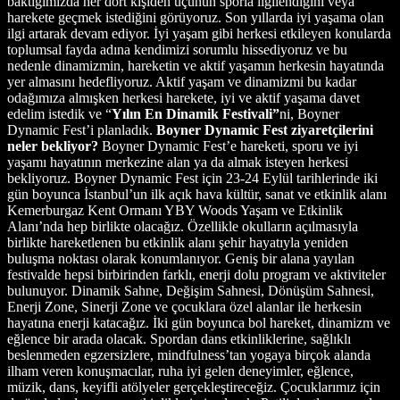
baktığımızda her dört kişiden üçünün sporla ilgilendiğini veya
harekete geçmek istediğini görüyoruz. Son yıllarda iyi yaşama olan
ilgi artarak devam ediyor. İyi yaşam gibi herkesi etkileyen konularda
toplumsal fayda adına kendimizi sorumlu hissediyoruz ve bu
nedenle dinamizmin, hareketin ve aktif yaşamın herkesin hayatında
yer almasını hedefliyoruz. Aktif yaşam ve dinamizmi bu kadar
odağımıza almışken herkesi harekete, iyi ve aktif yaşama davet
edelim istedik ve “
Yılın En Dinamik Festivali”
ni, Boyner
Dynamic Fest’i planladık.
Boyner Dynamic Fest ziyaretçilerini
neler bekliyor?
Boyner Dynamic Fest’e hareketi, sporu ve iyi
yaşamı hayatının merkezine alan ya da almak isteyen herkesi
bekliyoruz. Boyner Dynamic Fest için 23-24 Eylül tarihlerinde iki
gün boyunca İstanbul’un ilk açık hava kültür, sanat ve etkinlik alanı
Kemerburgaz Kent Ormanı YBY Woods Yaşam ve Etkinlik
Alanı’nda hep birlikte olacağız. Özellikle okulların açılmasıyla
birlikte hareketlenen bu etkinlik alanı şehir hayatıyla yeniden
buluşma noktası olarak konumlanıyor. Geniş bir alana yayılan
festivalde hepsi birbirinden farklı, enerji dolu program ve aktiviteler
bulunuyor. Dinamik Sahne, Değişim Sahnesi, Dönüşüm Sahnesi,
Enerji Zone, Sinerji Zone ve çocuklara özel alanlar ile herkesin
hayatına enerji katacağız. İki gün boyunca bol hareket, dinamizm ve
eğlence bir arada olacak. Spordan dans etkinliklerine, sağlıklı
beslenmeden egzersizlere, mindfulness’tan yogaya birçok alanda
ilham veren konuşmacılar, ruha iyi gelen deneyimler, eğlence,
müzik, dans, keyifli atölyeler gerçekleştireceğiz. Çocuklarımız için