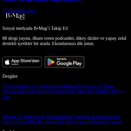
27.07.2026
Genel
Sosyal medyada
B•Mag’i Takip Et!
88 dergi yayını, ilham veren podcastler, dikey diziler ve yapay zekâ
destekli içerikler bir arada. Ekranlarınızı dik tutun.
Dergiler
Tüm Dergiler
Ceo Life
Formsante
Maison Française
All About
History
Atlas
Auto Show
B-Mag
Burda
Ev Bahçe
Evim
HELLO!
Hey
Girl
History Of War
How It Works
İstanbul Life
Kore Pop
Pozitif
Start
Up
Yacht
Level
Elle Decoration
All About Space
Bebeğimle
Capital