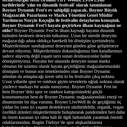
tarihlerinde 'yılın en dinamik festivali' olarak tanımlanan
Boyner Dynamic Fest'e ev sahipliği yapacak. Boyner Büyük
Mağazacılık Pazarlama ve Marka Yönetimi Genel Müdür
Yardımcısı Nurçin Koçoğlu ile festivalin detaylarını konuştuk.
Boyner Dynamic Fest’i hayata geçirirken ilham kaynağınız ne
oldu?
Boyner Dynamic Fest’in ilham kaynağı hayatın dinamik
halinden beslenen deneyim tutkumuz. Uzun bir süredir deneyim
mağazacılığı adına oldukça hareketli bir dönüşüm içerisindeyiz.
Müşterilerimize sunduğumuz deneyimi günden güne geliştirmeye
devam ediyoruz. Müşterilerimize dokunduğumuz tüm kanallarımızı
sadece alışveriş değil yaşam tarzı sunan destinasyonlar haline
dönüştürüyoruz. Hayatın her alanında deneyim sunan marka
olmanın bir uzantısı olarak hayata geçirdiğimiz mağazalarımızdaki
dönüşüm ve bunun son örneklerinden olan Boyner Dynamic
adından da anlaşılacağı üzere tabii ki bu festivalin çıkış noktası.
Uzun yıllardır spor ve outdoor giyim sevenlerin uğrak noktası olarak
yüzlerce markayı bir arada sunuyoruz. Boyner Dynamic Fest ise
hem Boyner’deki spor ve outdoor kategorisindeki güçlü
konumumuzun hem de Boyner Dynamic mağazalarındaki enerji ve
dinamizmin bir dışa vurumu. Boyner LiveWell ile de geçtiğimiz üç
yıldan bu yana iyi yaşamı destekleyen sürdürülebilir, organik, vegan
özellikli ürünleri müşterilerimizle buluşturarak pandemiden beri daha
da önem kazanan iyi olma hali ile ilgili farkındalık yaratmak önemli
odaklarımızdan. Bugün Türkiye’de spor alışkanlıklarına