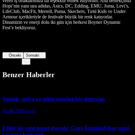
veren iş ortaklarımıza da teşekkür etmek istiyorum. Ana destekçimiz
Hopi’nin yanı sıra adidas, Asics, DC, Edding, EMU, Joma, Levi’s,
LifeClub, MacFit, Merrell, Puma, Skechers, Tırtıl Kids ve Under
Armour içerikleriyle de festivale büyük bir renk katıyorlar.
Dinamizm ve enerji dolu iki gün için herkesi Boyner Dynamic
Fest’e bekliyoruz.
Önceki
Sonraki
Benzer Haberler
Yemek, sofra ve şehir üzerine bir deneyim
01.08.2026
Genel
Etiler'de yeni lezzet durağı: Cozy İstanbul'dan mini
taverna konsepti