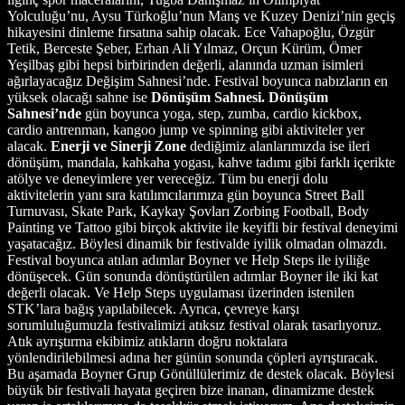
Yolculuğu’nu, Aysu Türkoğlu’nun Manş ve Kuzey Denizi’nin geçiş
hikayesini dinleme fırsatına sahip olacak. Ece Vahapoğlu, Özgür
Tetik, Berceste Şeber, Erhan Ali Yılmaz, Orçun Kürüm, Ömer
Yeşilbaş gibi hepsi birbirinden değerli, alanında uzman isimleri
ağırlayacağız Değişim Sahnesi’nde. Festival boyunca nabızların en
yüksek olacağı sahne ise
Dönüşüm Sahnesi. Dönüşüm
Sahnesi’nde
gün boyunca yoga, step, zumba, cardio kickbox,
cardio antrenman, kangoo jump ve spinning gibi aktiviteler yer
alacak.
Enerji ve Sinerji Zone
dediğimiz alanlarımızda ise ileri
dönüşüm, mandala, kahkaha yogası, kahve tadımı gibi farklı içerikte
atölye ve deneyimlere yer vereceğiz. Tüm bu enerji dolu
aktivitelerin yanı sıra katılımcılarımıza gün boyunca Street Ball
Turnuvası, Skate Park, Kaykay Şovları Zorbing Football, Body
Painting ve Tattoo gibi birçok aktivite ile keyifli bir festival deneyimi
yaşatacağız. Böylesi dinamik bir festivalde iyilik olmadan olmazdı.
Festival boyunca atılan adımlar Boyner ve Help Steps ile iyiliğe
dönüşecek. Gün sonunda dönüştürülen adımlar Boyner ile iki kat
değerli olacak. Ve Help Steps uygulaması üzerinden istenilen
STK’lara bağış yapılabilecek. Ayrıca, çevreye karşı
sorumluluğumuzla festivalimizi atıksız festival olarak tasarlıyoruz.
Atık ayrıştırma ekibimiz atıkların doğru noktalara
yönlendirilebilmesi adına her günün sonunda çöpleri ayrıştıracak.
Bu aşamada Boyner Grup Gönüllülerimiz de destek olacak. Böylesi
büyük bir festivali hayata geçiren bize inanan, dinamizme destek