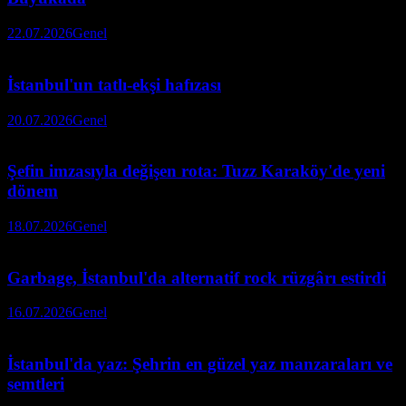
22.07.2026
Genel
İstanbul'un tatlı-ekşi hafızası
20.07.2026
Genel
Şefin imzasıyla değişen rota: Tuzz Karaköy'de yeni
dönem
18.07.2026
Genel
Garbage, İstanbul'da alternatif rock rüzgârı estirdi
16.07.2026
Genel
İstanbul'da yaz: Şehrin en güzel yaz manzaraları ve
semtleri