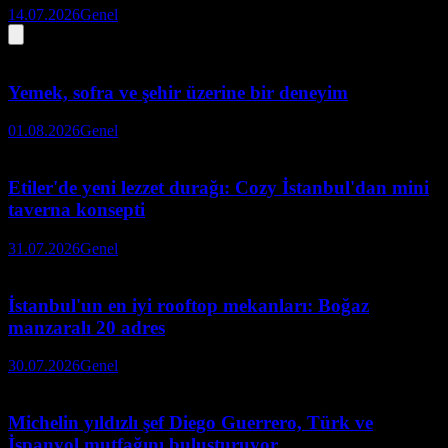
14.07.2026
Genel
Yemek, sofra ve şehir üzerine bir deneyim
01.08.2026
Genel
Etiler'de yeni lezzet durağı: Cozy İstanbul'dan mini
taverna konsepti
31.07.2026
Genel
İstanbul'un en iyi rooftop mekanları: Boğaz
manzaralı 20 adres
30.07.2026
Genel
Michelin yıldızlı şef Diego Guerrero, Türk ve
İspanyol mutfağını buluşturuyor