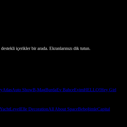
estekli içerikler bir arada. Ekranlarınızı dik tutun.
ry
Atlas
Auto Show
B-Mag
Burda
Ev Bahçe
Evim
HELLO!
Hey Girl
Yacht
Level
Elle Decoration
All About Space
Bebeğimle
Capital