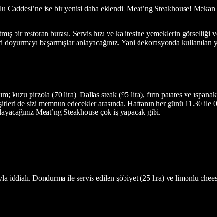
ğlu Caddesi’ne ise bir yenisi daha eklendi: Meat’ng Steakhouse! Mekan
bir restoran burası. Servis hızı ve kalitesine yemeklerin görselliği ve
eri doyurmayı başarmışlar anlayacağınız. Yani dekorasyonda kullanılan y
ım; kuzu pirzola (70 lira), Dallas steak (95 lira), fırın patates ve ıspanak
çeşitleri de sizi memnun edecekler arasında. Haftanın her günü 11.30 ile 
Anlayacağınız Meat’ng Steakhouse çok iş yapacak gibi.
la iddialı. Dondurma ile servis edilen şöbiyet (25 lira) ve limonlu chees