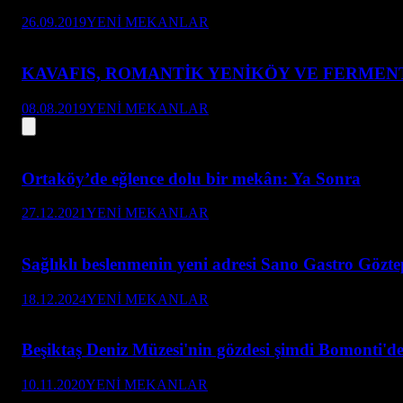
26.09.2019
YENİ MEKANLAR
KAVAFIS, ROMANTİK YENİKÖY VE FERMEN
08.08.2019
YENİ MEKANLAR
Ortaköy’de eğlence dolu bir mekân: Ya Sonra
27.12.2021
YENİ MEKANLAR
Sağlıklı beslenmenin yeni adresi Sano Gastro Göztep
18.12.2024
YENİ MEKANLAR
Beşiktaş Deniz Müzesi'nin gözdesi şimdi Bomonti'
10.11.2020
YENİ MEKANLAR