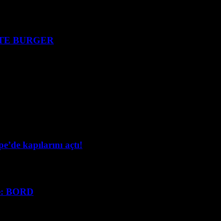
TE BURGER
e’de kapılarını açtı!
de: BORD