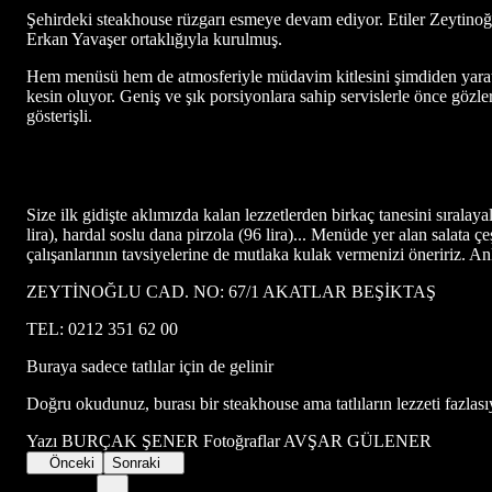
Şehirdeki steakhouse rüzgarı esmeye devam ediyor. Etiler Zeytino
Erkan Yavaşer ortaklığıyla kurulmuş.
Hem menüsü hem de atmosferiyle müdavim kitlesini şimdiden yaratmış 
kesin oluyor. Geniş ve şık porsiyonlara sahip servislerle önce gözl
gösterişli.
Size ilk gidişte aklımızda kalan lezzetlerden birkaç tanesini sıralayal
lira), hardal soslu dana pirzola (96 lira)... Menüde yer alan salata 
çalışanlarının tavsiyelerine de mutlaka kulak vermenizi öneririz. 
ZEYTİNOĞLU CAD. NO: 67/1 AKATLAR BEŞİKTAŞ
TEL: 0212 351 62 00
Buraya sadece tatlılar için de gelinir
Doğru okudunuz, burası bir steakhouse ama tatlıların lezzeti fazlasıy
Yazı BURÇAK ŞENER Fotoğraflar AVŞAR GÜLENER
Önceki
Sonraki