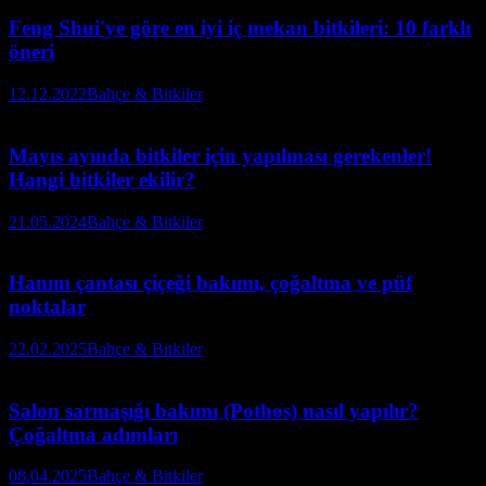
Feng Shui'ye göre en iyi iç mekan bitkileri: 10 farklı
öneri
12.12.2022
Bahçe & Bitkiler
Mayıs ayında bitkiler için yapılması gerekenler!
Hangi bitkiler ekilir?
21.05.2024
Bahçe & Bitkiler
Hanım çantası çiçeği bakımı, çoğaltma ve püf
noktalar
22.02.2025
Bahçe & Bitkiler
Salon sarmaşığı bakımı (Pothos) nasıl yapılır?
Çoğaltma adımları
08.04.2025
Bahçe & Bitkiler