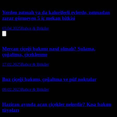
Yerden ısıtmalı ya da kaloriferli evlerde, ısıtmadan
zarar görmeyen 5 iç mekan bitkisi
03.04.2025
Bahçe & Bitkiler
Mercan çiçeği bakımı nasıl olmalı? Sulama,
çoğaltma, çiçeklenme
17.02.2025
Bahçe & Bitkiler
Buz çiçeği bakımı, çoğaltma ve püf noktalar
09.02.2023
Bahçe & Bitkiler
Haziran ayında açan çiçekler nelerdir? Kısa bakım
tüyoları