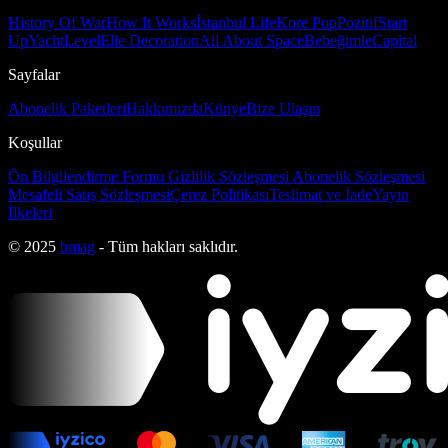
History Of War
How It Works
İstanbul Life
Kore Pop
Pozitif
Start
Up
Yacht
Level
Elle Decoration
All About Space
Bebeğimle
Capital
Sayfalar
Abonelik Paketleri
Hakkımızda
Künye
Bize Ulaşın
Koşullar
Ön Bilgilendirme Formu
Gizlilik Sözleşmesi
Abonelik Sözleşmesi
Mesafeli Satış Sözleşmesi
Çerez Politikası
Teslimat ve İade
Yayın
İlkeleri
© 2025
bmag
- Tüm hakları saklıdır.