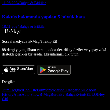
11.06.2024
Bahçe & Bitkiler
Kaktüs bakımında yapılan 5 büyük hata
18.11.2024
Bahçe & Bitkiler
Sosyal medyada
B•Mag’i Takip Et!
88 dergi yayını, ilham veren podcastler, dikey diziler ve yapay zekâ
destekli içerikler bir arada. Ekranlarınızı dik tutun.
Dergiler
Tüm Dergiler
Ceo Life
Formsante
Maison Française
All About
History
Atlas
Auto Show
B-Mag
Burda
Ev Bahçe
Evim
HELLO!
Hey
Girl