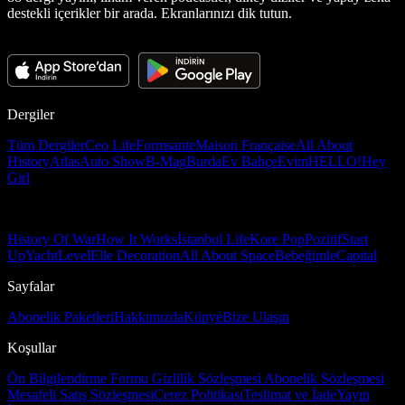
destekli içerikler bir arada. Ekranlarınızı dik tutun.
Dergiler
Tüm Dergiler
Ceo Life
Formsante
Maison Française
All About
History
Atlas
Auto Show
B-Mag
Burda
Ev Bahçe
Evim
HELLO!
Hey
Girl
History Of War
How It Works
İstanbul Life
Kore Pop
Pozitif
Start
Up
Yacht
Level
Elle Decoration
All About Space
Bebeğimle
Capital
Sayfalar
Abonelik Paketleri
Hakkımızda
Künye
Bize Ulaşın
Koşullar
Ön Bilgilendirme Formu
Gizlilik Sözleşmesi
Abonelik Sözleşmesi
Mesafeli Satış Sözleşmesi
Çerez Politikası
Teslimat ve İade
Yayın