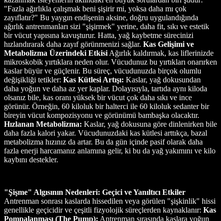
"Fazla ağırlıkla çalışmak beni şişirir mi, yoksa daha mı çok
zayıflatır?" Bu yaygın endişenin aksine, doğru uygulandığında
ağırlık antrenmanları sizi "şişirmek" yerine, daha fit, sıkı ve estetik
bir vücut yapısına kavuşturur. Hatta, yağ kaybetme sürecinizi
hızlandırarak daha zayıf görünmenizi sağlar.
Kas Gelişimi ve
Metabolizma Üzerindeki Etkisi
Ağırlık kaldırmak, kas liflerinizde
mikroskobik yırtıklara neden olur. Vücudunuz bu yırtıkları onarırken
kaslar büyür ve güçlenir. Bu süreç, vücudunuzda birçok olumlu
değişikliği tetikler:
Kas Kütlesi Artışı:
Kaslar, yağ dokusundan
daha yoğun ve daha az yer kaplar. Dolayısıyla, tartıda aynı kiloda
olsanız bile, kas oranı yüksek bir vücut çok daha sıkı ve ince
görünür. Örneğin, 60 kiloluk bir halterci ile 60 kiloluk sedanter bir
bireyin vücut kompozisyonu ve görünümü bambaşka olacaktır.
Hızlanan Metabolizma:
Kaslar, yağ dokusuna göre dinlenirken bile
daha fazla kalori yakar. Vücudunuzdaki kas kütlesi arttıkça, bazal
metabolizma hızınız da artar. Bu da gün içinde pasif olarak daha
fazla enerji harcamanız anlamına gelir, ki bu da yağ yakımını ve kilo
kaybını destekler.
"Şişme" Algısının Nedenleri: Geçici ve Yanıltıcı Etkiler
Antrenman sonrası kaslarda hissedilen veya görülen "şişkinlik" hissi
genellikle geçicidir ve çeşitli fizyolojik süreçlerden kaynaklanır:
Kas
Pompalanması (The Pump):
Antrenman sırasında kaslara yoğun