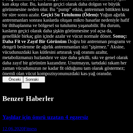
kan akışı olur. Bu, kasların geçici olarak daha dolgun ve büyük
görünmesine neden olur. Bu "pump" etkisi, antrenman bittikten kısa
bir süre sonra azalır.
Geçici Su Tutulumu (Ödem):
Yoğun ağırlık
antrenmanları sonrası kaslarda oluşan mikro hasarlar nedeniyle hafif
bir iltihaplanma ve bölgesel su tutulumu yaşanabilir. Bu durum,
kasların geçici olarak daha şişkin görünmesine yol açsa da,
genellikle birkaç gün içinde azalır ve vücut normale döner.
Sonuç:
Daha Fit ve Zayıf Bir Görünüm
Doğru bir antrenman programı ve
dengeli beslenme ile ağırlık antrenmanları sizi "şişirmez." Aksine,
vücudunuzdaki kas kütlesini artırarak yağ oranını azaltır,
metabolizmanızı hızlandırır ve size daha şekilli, sıkı ve genel olarak
daha zayıf bir görünüm kazandırır. Unutmayın, tartıdaki rakam her
zaman vücudunuzun ne kadar fit olduğunu tam olarak göstermez;
önemli olan vücut kompozisyonunuzdaki kas-yağ oranıdır.
Önceki
Sonraki
Benzer Haberler
Yaşlılar için ömrü uzatan 4 egzersiz
12.06.2020
Fitness