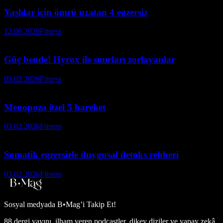
Yaşlılar için ömrü uzatan 4 egzersiz
12.06.2020
Fitness
Güç bende! Hyrox ile sınırları zorlayanlar
05.02.2026
Fitness
Menopoza özel 5 hareket
03.02.2026
Fitness
Somatik egzersizle duygusal detoks rehberi
03.02.2026
Fitness
Sosyal medyada
B•Mag’i Takip Et!
88 dergi yayını, ilham veren podcastler, dikey diziler ve yapay zekâ