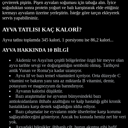
çevirerek pişirin. Pişen ayvaları soğuması için tabağa alın. İyice
soğuduktan sonra protein yoğurt ve balı karıştırarak elde ettiğiniz
kremayı ayvaların üzerine yerleştirin. İsteğe göre tarçın ekleyerek
servis yapabilirsiniz.
AYVA TATLISI KAÇ KALORİ?
Ayva tatlısı toplamda 345 kalori, 1 porsiyonu ise 86,2 kalori...
AYVA HAKKINDA 10 BİLGİ
Akdeniz ve Asya'nın çeşitli bölgelerine özgü bir meyve olan
ayva tarihte sevgi ve doğurganlığın sembolü olmuş. Tarihçesi
antik Yunan ve Roma'ya kadar uzanıyor.
Ayva lif ve bazı temel vitaminleri içeriyor. Orta düzeyde C
vitamini ve bakırın yanı sıra az miktarda B vitamini, demir,
potasyum ve magnezyum da barındırıyor.
Ayvanın kalorisi düşüktür.
Bazı araştırmalar ise ayvanın bünyesindeki bazı
antioksidanların iltihabı azalttığını ve kalp hastalığı gibi kronik
hastalıklara karşı destek sağladığını iddia ediyor.
Bazı çalışmalar ise eyvaların mide ülserlerine karşı koruma
sağlayabileceğini gösteriyor. Ancak bu konuda henüz net bir veri
yok.
Ayvadaki bileşikler, iltihaplı cilt, burun akıntısı gibi hafif