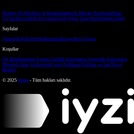
History Of War
How It Works
İstanbul Life
Kore Pop
Pozitif
Start
Up
Yacht
Level
Elle Decoration
All About Space
Bebeğimle
Capital
Sayfalar
Abonelik Paketleri
Hakkımızda
Künye
Bize Ulaşın
Koşullar
Ön Bilgilendirme Formu
Gizlilik Sözleşmesi
Abonelik Sözleşmesi
Mesafeli Satış Sözleşmesi
Çerez Politikası
Teslimat ve İade
Yayın
İlkeleri
© 2025
bmag
- Tüm hakları saklıdır.