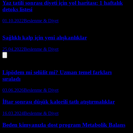
Yaz tatili sonrası diyeti için yol haritası: 1 haftalık
detoks listesi
01.10.2022
Beslenme & Diyet
Sağlıklı kalp için yeni alışkanlıklar
25.04.2022
Beslenme & Diyet
Lipödem mi selülit mi? Uzman temel farkları
sıraladı
03.06.2026
Beslenme & Diyet
İftar sonrası düşük kalorili tatlı atıştırmalıklar
16.03.2024
Beslenme & Diyet
Beden kimyanızla dost program Metabolik Balans