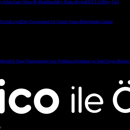
ry
Atlas
Auto Show
B-Mag
Burda
Ev Bahçe
Evim
HELLO!
Hey Girl
Yacht
Level
Elle Decoration
All About Space
Bebeğimle
Capital
Mesafeli Satış Sözleşmesi
Çerez Politikası
Teslimat ve İade
Yayın İlkeleri