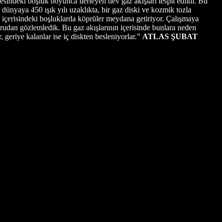
sindeki boşluk boyunca ilerleyen dev gaz akışları tespit edildi. Bu
dünyaya 450 ışık yılı uzaklıkta, bir gaz diski ve kozmik tozla
k içerisindeki boşluklarda köprüler meydana getiriyor. Çalışmaya
ğrudan gözlemledik. Bu gaz akışlarının içerisinde bunlara neden
geriye kalanlar ise iç diskten besleniyorlar.”
ATLAS ŞUBAT