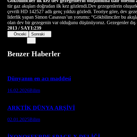
Gökbilimciler ilk kez dev gezegenlerin oluşumuna dair önemli 
tür gaz akışları doğrudan ilk kez gözlendi.Dev gezegenlerin oluşurk
çevrili HD 142527 adlı genç yıldızı gözledi. Teoriye göre, dev geze
liderlik yapan Simon Casassus’un yorumu: “Gökbilimciler bu akışları
olan dev bir gezegenin var olduğunu düşünüyoruz. Gezegenler dış dis
2013 / SAYI:239
Önceki
Sonraki
Benzer Haberler
Dünyanın en acı maddesi
16.02.2026
Bilim
ARKTİK DÜNYA ARŞİVİ
02.01.2025
Bilim
İYONOSFERDE SPACE X DELİĞİ