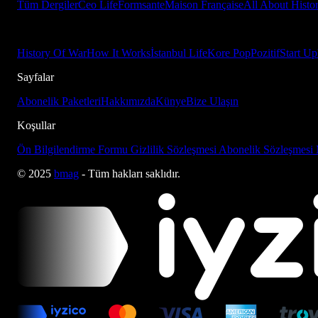
Tüm Dergiler
Ceo Life
Formsante
Maison Française
All About Histo
History Of War
How It Works
İstanbul Life
Kore Pop
Pozitif
Start Up
Sayfalar
Abonelik Paketleri
Hakkımızda
Künye
Bize Ulaşın
Koşullar
Ön Bilgilendirme Formu
Gizlilik Sözleşmesi
Abonelik Sözleşmesi
© 2025
bmag
- Tüm hakları saklıdır.