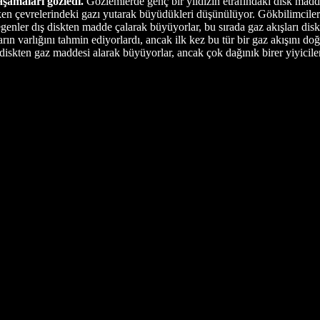
aşamaları gözledi.
Gözlemlerde genç bir yıldızın etrafındaki disk madde
en çevrelerindeki gazı yutarak büyüdükleri düşünülüyor. Gökbilimciler 
genler dış diskten madde çalarak büyüyorlar, bu sırada gaz akışları dis
n varlığını tahmin ediyorlardı, ancak ilk kez bu tür bir gaz akışını do
kten gaz maddesi alarak büyüyorlar, ancak çok dağınık birer yiyiciler, 