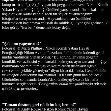
kutup martısı, ¯\_(ツ)_/¯ yapan bir peygamberdevesi. Nikon Komik
Yaban Hayatı Fotoğrafçılığı Ödülleri yarışmasında finale kalanlar
hoş oldukları kadar kendinizden bir şeyler bulabileceğiniz
fotoğraflar da aynı zamanda. Hayvanlara insan özellikleri
yüklemekten kaçınmaya çalışsak da sahilde gülüyor gibi görünen iki
foku görüp "Bu ben" dememek kolay değil.
"Şaka mı yapıyorsun?"
Fotoğraf: © Marti Phillips / Nikon Komik Yaban Hayatı
Fotoğrafçılığı Nikon Avrupa Pazarlama bölümünün kıdemli genel
müdür yardımcısı Stefan Maier, "Bu görüntüler vahşi doğanın
komiklik ve cazibesini yakalamakla kalmıyor, aynı zamanda doğayı
korumanın önemini tüm yaş ve kesimlerden insanların ilgisini
çekecek bir şekilde gösteriyor" diyor bir açıklamada. Genel ödülün
ve kategori ödüllerinin kazananları 10 Kasım günü ilan edilecek.
Görüntüler sonrasında Londra'daki Gallery@Oxo'da bir hafta
boyunca sergilenecek.
(Fotoğrafları bütün şapşallıklarıyla görmek
için tıklayıp genişletin.)
"Tamam dostum, geri çekil; bu kuş benim!"
Fotoğraf: © Andy Rouse / Nikon Komik Yaban Hayatı