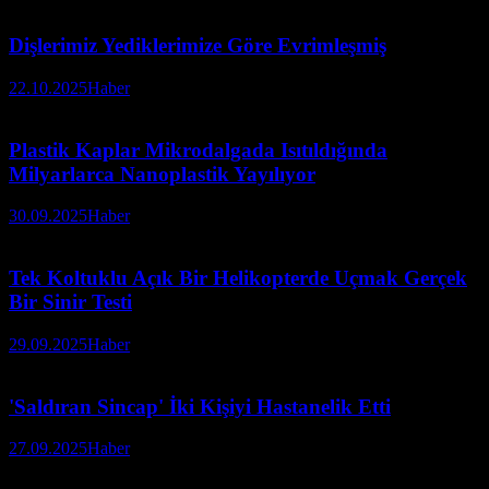
Dişlerimiz Yediklerimize Göre Evrimleşmiş
22.10.2025
Haber
Plastik Kaplar Mikrodalgada Isıtıldığında
Milyarlarca Nanoplastik Yayılıyor
30.09.2025
Haber
Tek Koltuklu Açık Bir Helikopterde Uçmak Gerçek
Bir Sinir Testi
29.09.2025
Haber
'Saldıran Sincap' İki Kişiyi Hastanelik Etti
27.09.2025
Haber