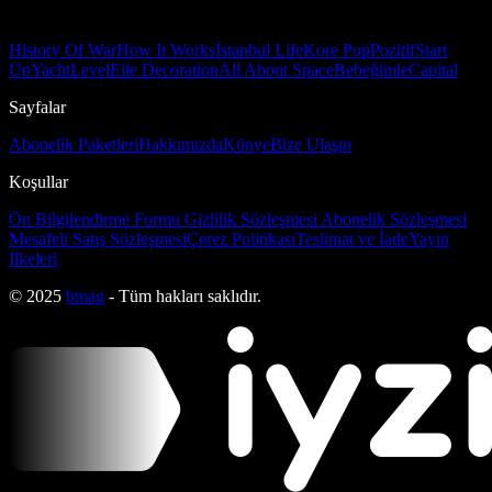
History Of War
How It Works
İstanbul Life
Kore Pop
Pozitif
Start
Up
Yacht
Level
Elle Decoration
All About Space
Bebeğimle
Capital
Sayfalar
Abonelik Paketleri
Hakkımızda
Künye
Bize Ulaşın
Koşullar
Ön Bilgilendirme Formu
Gizlilik Sözleşmesi
Abonelik Sözleşmesi
Mesafeli Satış Sözleşmesi
Çerez Politikası
Teslimat ve İade
Yayın
İlkeleri
© 2025
bmag
- Tüm hakları saklıdır.