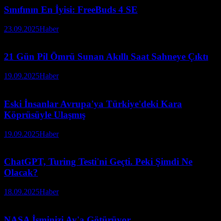
Sınıfının En İyisi: FreeBuds 4 SE
23.09.2025
Haber
21 Gün Pil Ömrü Sunan Akıllı Saat Sahneye Çıktı
19.09.2025
Haber
Eski İnsanlar Avrupa'ya Türkiye'deki Kara
Köprüsüyle Ulaşmış
19.09.2025
Haber
ChatGPT, Turing Testi'ni Geçti. Peki Şimdi Ne
Olacak?
18.09.2025
Haber
NASA İsminizi Ay'a Götürüyor