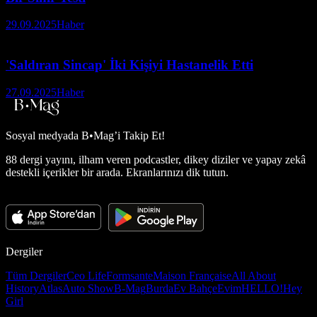
29.09.2025
Haber
'Saldıran Sincap' İki Kişiyi Hastanelik Etti
27.09.2025
Haber
Sosyal medyada
B•Mag’i Takip Et!
88 dergi yayını, ilham veren podcastler, dikey diziler ve yapay zekâ
destekli içerikler bir arada. Ekranlarınızı dik tutun.
Dergiler
Tüm Dergiler
Ceo Life
Formsante
Maison Française
All About
History
Atlas
Auto Show
B-Mag
Burda
Ev Bahçe
Evim
HELLO!
Hey
Girl