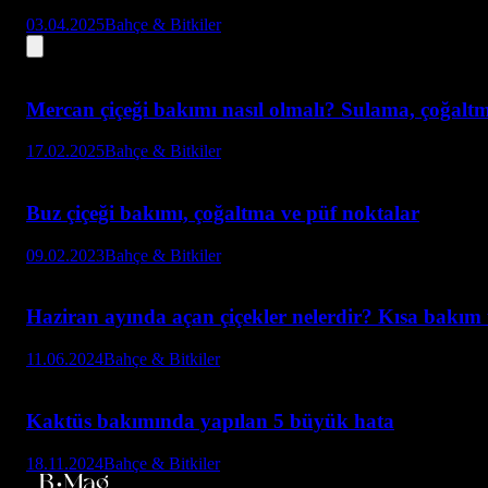
03.04.2025
Bahçe & Bitkiler
Mercan çiçeği bakımı nasıl olmalı? Sulama, çoğalt
17.02.2025
Bahçe & Bitkiler
Buz çiçeği bakımı, çoğaltma ve püf noktalar
09.02.2023
Bahçe & Bitkiler
Haziran ayında açan çiçekler nelerdir? Kısa bakım 
11.06.2024
Bahçe & Bitkiler
Kaktüs bakımında yapılan 5 büyük hata
18.11.2024
Bahçe & Bitkiler