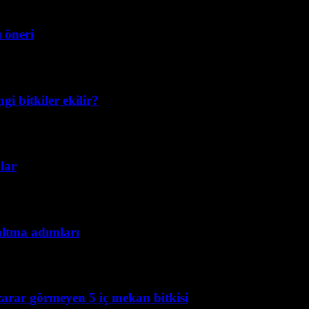
ı öneri
i bitkiler ekilir?
lar
altma adımları
 zarar görmeyen 5 iç mekan bitkisi