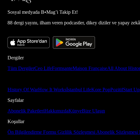
Sosyal medyada
B•Mag’i Takip Et!
88 dergi yayını, ilham veren podcastler, dikey diziler ve yapay zekâ d
Dergiler
Tüm Dergiler
Ceo Life
Formsante
Maison Française
All About Histo
History Of War
How It Works
İstanbul Life
Kore Pop
Pozitif
Start Up
Sayfalar
Abonelik Paketleri
Hakkımızda
Künye
Bize Ulaşın
Koşullar
Ön Bilgilendirme Formu
Gizlilik Sözleşmesi
Abonelik Sözleşmesi