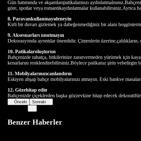
Gün batımında ve akşamlarıpatikalarınızı aydınlatmalısınız.Bahçen
göre, spotlar veya romantikaydınlatmalar kullanabilirsiniz.Ayrıca ba
8. Paravankullanmayıdeneyin
Kirli bir duvarı gizlemek ya dabeğenmediğiniz bir alanı hoşgöstermek
9. Aksesuarları unutmayın
Dekorasyonda ayrıntılar önemlidir. Çimenlerin üzerine,çalılıkların, çi
10. Patikalaroluşturun
Bahçenizde rahatça, bitkilerinize zararvermeden yürümek için kaya v
kenarlarını renklendirebilirsiniz.Böylece patikanız şirin vebelirgin bir
11. Mobilyalarınızıcanlandırın
Eskiyen ahşap bahçe mobilyalarınızı atmayın. Eski bankve masaları
12. Gözehitap edin
Bahçenizde çiçeklerden başka gözzevkine hitap edecek dekoratifürü
Önceki
Sonraki
Benzer Haberler