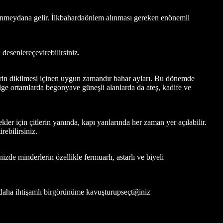
yonmeydana gelir. İlkbahardaönlem alınması gereken enönemli
esenlereçevirebilirsiniz.
erin dikilmesi içinen uygun zamandır bahar ayları. Bu dönemde
ölge ortamlarda begonyave güneşli alanlarda da ateş, kadife ve
ler için çitlerin yanında, kapı yanlarında her zaman yer açılabilir.
rebilirsiniz.
e minderlerin özellikle fermuarlı, astarlı ve biyeli
idaha ihtişamlı birgörünüme kavuşturupseçtiğiniz