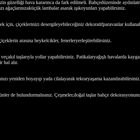
izin güzelliği hava kararınca da fark edilmeli. Bahçedüzeninde aydınla
zı ağaçlarınızaküçük lambalar asarak ışıkoyunları yapabilirsiniz.
 için, çiçeklerinizi desergileyebileceğiniz dekoratifparavanlar kullanab
çeklerin arasına heykelcikler, fenerleryerleştirebilirsiniz.
eçakıl taşlarıyla yollar yapabilirsiniz. Patikalaryağışlı havalarda kayg
 hal alır.
nızı yeniden boyayıp yada cilalayarak tekraryaşama kazandırabilirsiniz
nler de bulundurmalısınız. Çeşmeler,doğal taşlar bahçe dekorasyonunuzu