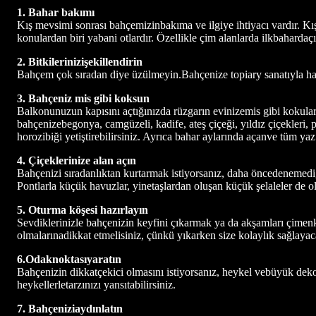
1. Bahar bakımı
Kış mevsimi sonrası bahçemizinbakıma ve ilgiye ihtiyacı vardır. 
konulardan biri yabani otlardır. Özellikle çim alanlarda ilkbahardaçı
2. Bitkilerinizişekillendirin
Bahçem çok sıradan diye üzülmeyin.Bahçenize topiary sanatıyla hare
3. Bahçeniz mis gibi koksun
Balkonunuzun kapısını açtığınızda rüzgarın evinizemis gibi kokular
bahçenizebegonya, camgüzeli, kadife, ateş çiçeği, yıldız çiçekleri,
horozibiği yetiştirebilirsiniz. Ayrıca bahar aylarında açanve tüm ya
4. Çiçeklerinize alan açın
Bahçenizi sıradanlıktan kurtarmak istiyorsanız, daha öncedenemediğini
Pontlarla küçük havuzlar, yinetaşlardan oluşan küçük şelaleler de oluş
5. Oturma köşesi hazırlayın
Sevdiklerinizle bahçenizin keyfini çıkarmak ya da akşamları çimenk
olmalarınadikkat etmelisiniz, çünkü yıkarken size kolaylık sağlayacak
6.Odaknoktasıyaratın
Bahçenizin dikkatçekici olmasını istiyorsanız, heykel vebüyük deko
heykellerletarzınızı yansıtabilirsiniz.
7. Bahçeniziaydınlatın