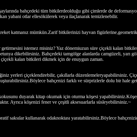
Kışaylarında bahçedeki tüm bitkilerdeolduğu gibi çimlerde de deformas
kan yabani otlar ellesökülerek veya ilaçlanarak temizlenebilir.
ket katmanız mümkün.Zarif bitkilerinizi hayvan figürlerine,geometrik d
 getirmesini istemez misiniz? Yaz dönemiuzun süre çiçekli kalan bitkil
 petunya dikebilirsiniz. Bahçedeki tamgölge alanlarda camgüzeli, yarı g
z çiçekli kalan bitkileri dikmek için de enuygun zaman.
z yerleri çiçeklendirebilir, çakıllarla düzenlemeleryapabilirsiniz. Çiçek
turabilirsiniz.Böylece bahçenizi farklı ve sürprizlerle dolu bir hale geti
okusunu duyarak kitap okumak için oturma köşesi yapabilirsiniz.Köşenizd
tır. Ayrıca köşenizi fener ve çeşitli aksesuarlarla süsleyebilirsiniz.~
ratif saksılar kullanarak odaknoktası yaratabilirsiniz.Böylece bahçeniz