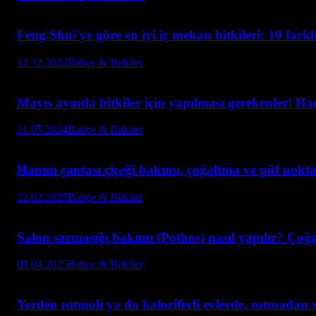
Feng Shui'ye göre en iyi iç mekan bitkileri: 10 farkl
12.12.2022
Bahçe & Bitkiler
Mayıs ayında bitkiler için yapılması gerekenler! Hang
21.05.2024
Bahçe & Bitkiler
Hanım çantası çiçeği bakımı, çoğaltma ve püf nokta
22.02.2025
Bahçe & Bitkiler
Salon sarmaşığı bakımı (Pothos) nasıl yapılır? Çoğ
08.04.2025
Bahçe & Bitkiler
Yerden ısıtmalı ya da kaloriferli evlerde, ısıtmadan