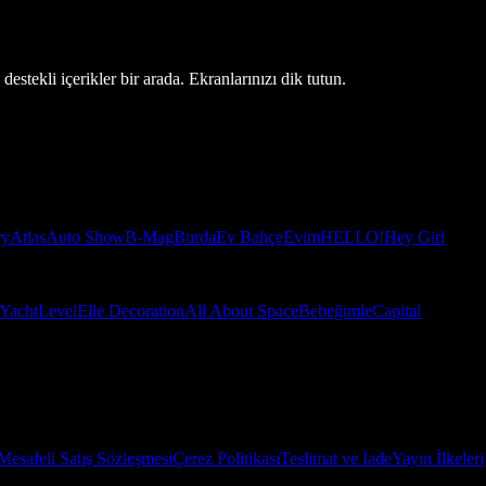
estekli içerikler bir arada. Ekranlarınızı dik tutun.
ry
Atlas
Auto Show
B-Mag
Burda
Ev Bahçe
Evim
HELLO!
Hey Girl
Yacht
Level
Elle Decoration
All About Space
Bebeğimle
Capital
Mesafeli Satış Sözleşmesi
Çerez Politikası
Teslimat ve İade
Yayın İlkeleri