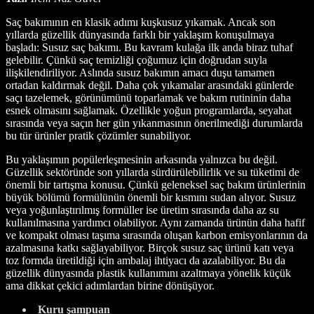
Saç bakımının en klasik adımı kuşkusuz yıkamak. Ancak son
yıllarda güzellik dünyasında farklı bir yaklaşım konuşulmaya
başladı: Susuz saç bakımı. Bu kavram kulağa ilk anda biraz tuhaf
gelebilir. Çünkü saç temizliği çoğumuz için doğrudan suyla
ilişkilendiriliyor. Aslında susuz bakımın amacı duşu tamamen
ortadan kaldırmak değil. Daha çok yıkamalar arasındaki günlerde
saçı tazelemek, görünümünü toparlamak ve bakım rutininin daha
esnek olmasını sağlamak. Özellikle yoğun programlarda, seyahat
sırasında veya saçın her gün yıkanmasının önerilmediği durumlarda
bu tür ürünler pratik çözümler sunabiliyor.
Bu yaklaşımın popülerleşmesinin arkasında yalnızca bu değil.
Güzellik sektöründe son yıllarda sürdürülebilirlik ve su tüketimi de
önemli bir tartışma konusu. Çünkü geleneksel saç bakım ürünlerinin
büyük bölümü formülünün önemli bir kısmını sudan alıyor. Susuz
veya yoğunlaştırılmış formüller ise üretim sırasında daha az su
kullanılmasına yardımcı olabiliyor. Aynı zamanda ürünün daha hafif
ve kompakt olması taşıma sırasında oluşan karbon emisyonlarının da
azalmasına katkı sağlayabiliyor. Birçok susuz saç ürünü katı veya
toz formda üretildiği için ambalaj ihtiyacı da azalabiliyor. Bu da
güzellik dünyasında plastik kullanımını azaltmaya yönelik küçük
ama dikkat çekici adımlardan birine dönüşüyor.
Kuru şampuan