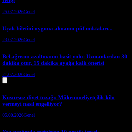
rengi
25.07.2026
Genel
Uçak biletini uyguna almanın püf noktaları...
23.07.2026
Genel
Bel ağrısını azaltmanın basit yolu: Uzmanlardan 30
dakika otur, 15 dakika ayağa kalk önerisi
21.07.2026
Genel
Kusursuz diyet tuzağı: Mükemmeliyetçilik kilo
vermeyi nasıl engelliyor?
05.08.2026
Genel
Yaz sıcağında serinleten 10 pratik içecek