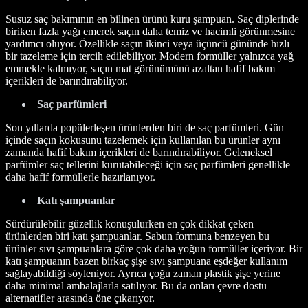
Susuz saç bakımının en bilinen ürünü kuru şampuan. Saç diplerinde
biriken fazla yağı emerek saçın daha temiz ve hacimli görünmesine
yardımcı oluyor. Özellikle saçın ikinci veya üçüncü gününde hızlı
bir tazeleme için tercih edilebiliyor. Modern formüller yalnızca yağ
emmekle kalmıyor, saçın mat görünümünü azaltan hafif bakım
içerikleri de barındırabiliyor.
Saç parfümleri
Son yıllarda popülerleşen ürünlerden biri de saç parfümleri. Gün
içinde saçın kokusunu tazelemek için kullanılan bu ürünler aynı
zamanda hafif bakım içerikleri de barındırabiliyor. Geleneksel
parfümler saç tellerini kurutabileceği için saç parfümleri genellikle
daha hafif formüllerle hazırlanıyor.
Katı şampuanlar
Sürdürülebilir güzellik konuşulurken en çok dikkat çeken
ürünlerden biri katı şampuanlar. Sabun formuna benzeyen bu
ürünler sıvı şampuanlara göre çok daha yoğun formüller içeriyor. Bir
katı şampuanın bazen birkaç şişe sıvı şampuana eşdeğer kullanım
sağlayabildiği söyleniyor. Ayrıca çoğu zaman plastik şişe yerine
daha minimal ambalajlarla satılıyor. Bu da onları çevre dostu
alternatifler arasında öne çıkarıyor.