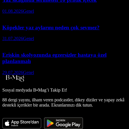
01.08.2026
Genel
Köpekler yaz aylarını neden çok sevmez?
31.07.2026
Genel
Erişkin skolyozunda egzersizler hastaya özel
planlanmalı
29.07.2026
Genel
Sosyal medyada
B•Mag’i Takip Et!
88 dergi yayını, ilham veren podcastler, dikey diziler ve yapay zekâ
destekli içerikler bir arada. Ekranlarınızı dik tutun.