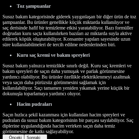
Toz şampuanlar
Susuz bakım kategorisinde giderek yaygınlaşan bir diğer ürün de toz
şampuanlar. Bu ürünler genellikle küçük miktarda kullanılıyor ve
saç derisinde hafif bir temizleme etkisi yaratabiliyor. Bazı formüller
doğrudan kuru saçta kullanılırken bazıları az miktarda suyla aktive
edilerek köpük oluşturabiliyor. Konsantre yapıları sayesinde uzun
süre kullanılabilmeleri de tercih edilme nedenlerinden biri.
Kuru saç kremi ve bakım spreyleri
Susuz bakım yalnızca temizlikle sınırlı değil. Kuru saç kremleri ve
bakım spreyleri de saçın daha yumuşak ve parlak görünmesine
yardımcı olabiliyor. Bu ürünler özellikle elektriklenmeyi azaltmak
veya saçın daha pürüzsüz görünmesini sağlamak için
kullanılabiliyor. Saçı tamamen yeniden yıkamak yerine küçük bir
dokunuşla toparlamaya yardımcı oluyor.
Hacim pudraları
Saçın hızlıca şekil kazanması için kullanılan hacim spreyleri ve
pudraları da susuz bakım kategorisinin bir parçası sayılabiliyor. Saç
diplerine uygulandığında hacim verirken saçın daha temiz
görünmesine de katkı sağlayabiliyor.
Önceki
Sonraki