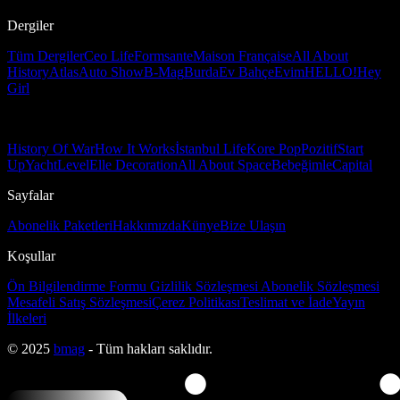
Dergiler
Tüm Dergiler
Ceo Life
Formsante
Maison Française
All About
History
Atlas
Auto Show
B-Mag
Burda
Ev Bahçe
Evim
HELLO!
Hey
Girl
History Of War
How It Works
İstanbul Life
Kore Pop
Pozitif
Start
Up
Yacht
Level
Elle Decoration
All About Space
Bebeğimle
Capital
Sayfalar
Abonelik Paketleri
Hakkımızda
Künye
Bize Ulaşın
Koşullar
Ön Bilgilendirme Formu
Gizlilik Sözleşmesi
Abonelik Sözleşmesi
Mesafeli Satış Sözleşmesi
Çerez Politikası
Teslimat ve İade
Yayın
İlkeleri
© 2025
bmag
- Tüm hakları saklıdır.