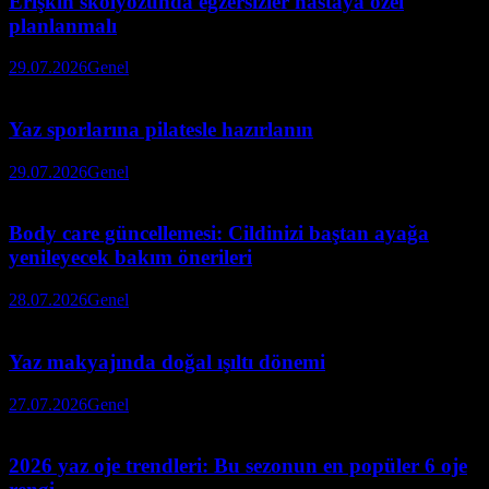
Erişkin skolyozunda egzersizler hastaya özel
planlanmalı
29.07.2026
Genel
Yaz sporlarına pilatesle hazırlanın
29.07.2026
Genel
Body care güncellemesi: Cildinizi baştan ayağa
yenileyecek bakım önerileri
28.07.2026
Genel
Yaz makyajında doğal ışıltı dönemi
27.07.2026
Genel
2026 yaz oje trendleri: Bu sezonun en popüler 6 oje